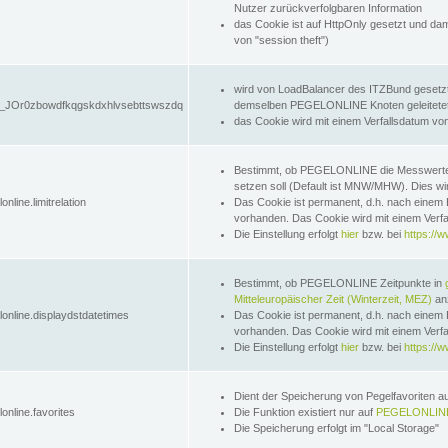
Nutzer zurückverfolgbaren Information
das Cookie ist auf HttpOnly gesetzt und dam
von "session theft")
wird von LoadBalancer des ITZBund gesetzt
JOr0zbowdfkqgskdxhlvsebttswszdq
demselben PEGELONLINE Knoten geleitetet w
das Cookie wird mit einem Verfallsdatum vo
Bestimmt, ob PEGELONLINE die Messwer
setzen soll (Default ist MNW/MHW). Dies wirk
online.limitrelation
Das Cookie ist permanent, d.h. nach einem 
vorhanden. Das Cookie wird mit einem Verfa
Die Einstellung erfolgt
hier
bzw. bei
https://w
Bestimmt, ob PEGELONLINE Zeitpunkte in
Mitteleuropäischer Zeit (Winterzeit, MEZ)
anz
lonline.displaydstdatetimes
Das Cookie ist permanent, d.h. nach einem 
vorhanden. Das Cookie wird mit einem Verfa
Die Einstellung erfolgt
hier
bzw. bei
https://w
Dient der Speicherung von Pegelfavoriten 
online.favorites
Die Funktion existiert nur auf
PEGELONLINE
Die Speicherung erfolgt im "Local Storage"