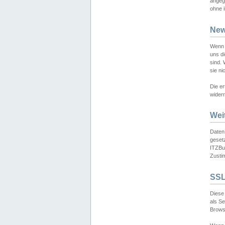
angeg
ohne i
New
Wenn 
uns d
sind.
sie ni
Die er
widerr
Wei
Daten,
gesetz
ITZBun
Zusti
SSL
Diese 
als S
Browse