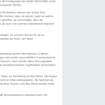
 die Festlegungen der beiden Vorschriften sowie
hutzgesetz (BDSG).
 (Produktion) nehmen den Schutz ihrer
ir möchten, dass sie wissen, wann wir welche
etroffen, die sicherstellen, dass die
 als auch von externen Dienstleistern beachtet
ologien, um unseren Service für sie zu
fehlen wir Ihnen, sich diese
endownload werden Informationen zu diesen
ogen und werden ausschließlich in anonymisierter
verbessern. Auch werden diese Nutzungsdaten
ie pseudonymisierten Zugriffsdaten anonymisiert.
her Daten zur Anmeldung am Abo-Dienst. Die Angabe
 nicht an Dritte weitergegeben. Die Speicherung
dung eines Nutzers vom Abo-Dienst werden seine
il) Sicherheitslücken aufweisen kann. Ein