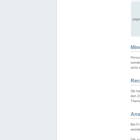
pege
Min
Perso
werde
nicht 
Rec
Sie h
den Z
Thema
Ans
Bei F
wende
Die zu