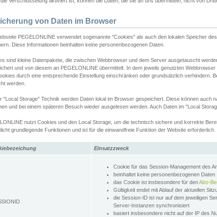
ie Verschlüsselung aktiviert ist, können die Daten, die sie an uns übermitteln, nicht von Dri
icherung von Daten im Browser
ebseite PEGELONLINE verwendet sogenannte "Cookies" als auch den lokalen Speicher des 
hern. Diese Informationen beinhalten keine personenbezogenen Daten.
es sind kleine Datenpakete, die zwischen Webbrowser und dem Server ausgetauscht werde
ichert und von diesem an PEGELONLINE übermittelt. In dem jeweils genutzten Webbrowser
ookies durch eine entsprechende Einstellung einschränken oder grundsätzlich verhindern. B
cht werden.
er "Local Storage" Technik werden Daten lokal im Browser gespeichert. Diese können auch 
hen und bei einem späteren Besuch wieder ausgelesen werden. Auch Daten im "Local Storag
ONLINE nutzt Cookies und den Local Storage, um die technisch sichere und korrekte Bereit
icht grundlegende Funktionen und ist für die einwandfreie Funktion der Website erforderlich.
kiebezeichung
Einsatzzweck
Cookie für das Session-Management des 
beinhaltet keine personenbezogenen Daten
das Cookie ist insbesondere für den
Abo-Be
Gültigkeit endet mit Ablauf der aktuellen Sit
die Session-ID ist nur auf dem jeweiligen Se
SSIONID
Server-Instanzen synchronisiert
basiert insbesondere nicht auf der IP des N