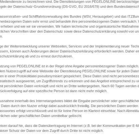
s Mediendienste zu bezeichnen sind. Die Dienstleistungen von PEGELONLINE berücksichtigen
egeln der Datenschutz-Grundverordnung (DS-GVO, EU 2016/679) und dem Bundesdatensc
asserstraßen- und Schifffahrtsverwaltung des Bundes (WSV, Herausgeber) und das ITZBund
nenbezogenen Daten sehr ernst und behandeln ihre personenbezogenen Daten vertraulich. W
 erheben und wie wir sie verwenden. Wir haben technische und organisatorische Maßnahmen g
zlichen Vorschriften über den Datenschutz sowie diese Datenschutzerklärung sowohl von uns
n.
ge der Weiterentwicklung unserer Webseiten, Services und der Implementierung neuer Techn
ssern, können auch Änderungen dieser Datenschutzerklärung erforderlich werden. Daher emp
schutzerklärung ab und zu erneut durchzulesen.
utzung von PEGELONLINE ist in der Regel ohne Angabe personenbezogener Daten möglich.
edem Nutzerzugriff auf eine Webseite der Dienstleistung PEGELONLINE sowie für jeden Dat
en in einer Protokolldatei pseudonymisiert gespeichert. Diese Daten sind nicht personenbez
statistisch ausgewertet, um Zugriffstrends zu erkennen und das Angebot entsprechend zu 
mit persönlichen Daten verknüpft und nicht an Dritte weitergegeben. Nach 60 Tagen werden d
ückverfolgung auf eine spezifische Person ist dann nicht mehr möglich.
Ausnahme innerhalb des Internetangebotes bildet die Eingabe persönlicher oder geschäftlic
 Daten durch den Nutzer erfolgt dabei ausdrücklich freiwillig. Die persönlichen Daten werden
asswortes erfolgt verschlüsselt und ist für keine Person im Klartext einsehbar. Nach Abmel
lichen oder geschäftlichen Daten unmittelbar gelöscht.
isen darauf hin, dass die Datenübertragung im Internet (z.B. bei der Kommunikation per E-Ma
loser Schutz der Daten vor dem Zugriff durch Dritte ist nicht möglich.