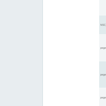
NSC_
pegel
pege
pegel