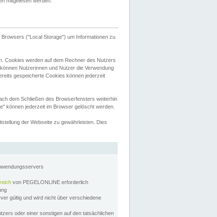
tten mitgelesen werden.
Browsers ("Local Storage") um Informationen zu
n. Cookies werden auf dem Rechner des Nutzers
 können Nutzerinnen und Nutzer die Verwendung
ereits gespeicherte Cookies können jederzeit
nach dem Schließen des Browserfensters weiterhin
e" können jederzeit im Browser gelöscht werden.
stellung der Webseite zu gewährleisten. Dies
Anwendungsservers
reich
von PEGELONLINE erforderlich
zung
rver gültig und wird nicht über verschiedene
utzers oder einer sonstigen auf den tatsächlichen