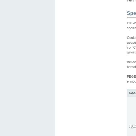
Wenn d
Spe
Die W
speic
Cooki
gespe
von C
gelös
Bei d
beste
PEGEL
ermögl
Coo
JSE