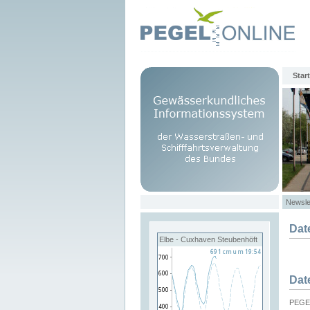
Start
Newsle
Dat
Elbe - Cuxhaven Steubenhöft
Dat
PEGEL