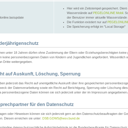
Hier wird ein Zeitstempel gespeichert. Dient
Wasserstände auf
PEGELONLINE Mobil
. S
lonline.lastupdate
der Benutzer immer aktuelle Wasserstände
Die Funktion existiert nur auf
PEGELONLINE
Die Speicherung erfolgt im "Local Storage"
derjährigenschutz
nen unter 18 Jahren dürfen ohne Zustimmung der Eltern oder Erziehungsberechtigten keine
n keine personenbezogenen Daten von Kindern und Jugendlichen angefordert. Wissentlich 
an Dritte weitergegeben.
ht auf Auskunft, Löschung, Sperrung
aben jederzeit das Recht auf unentgeltliche Auskunft über ihre gespeicherten personenbez
weck der Datenverarbeitung sowie ein Recht auf Berichtigung, Sperrung oder Löschung dies
 personenbezogene Daten können sie sich jederzeit unter der im Impressum angegebenen
prechpartner für den Datenschutz
ragen oder Hinweisen können sie sich jederzeit gern an den Datenschutzbeauftragten der Ge
n. Diesen erreichen sie unter:
DSB.GDWS@wsv.bund.de
ständige datenschutzrechtliche Aufsichtsbehörde ist die Bundesbeauftragte für Datenschutz u