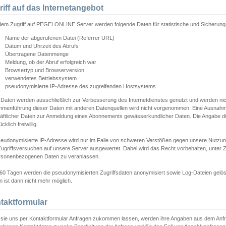
riff auf das Internetangebot
edem Zugriff auf PEGELONLINE Server werden folgende Daten für statistische und Sicherun
Name der abgerufenen Datei (Referrer URL)
Datum und Uhrzeit des Abrufs
Übertragene Datenmenge
Meldung, ob der Abruf erfolgreich war
Browsertyp und Browserversion
verwendetes Betriebssystem
pseudonymisierte IP-Adresse des zugreifenden Hostsystems
 Daten werden ausschließlich zur Verbesserung des Internetdienstes genutzt und werden ni
menführung dieser Daten mit anderen Datenquellen wird nicht vorgenommen. Eine Ausnahme 
äftlicher Daten zur Anmeldung eines Abonnements gewässerkundlicher Daten. Die Angabe die
cklich freiwillig.
seudonymisierte IP-Adresse wird nur im Falle von schweren Verstößen gegen unsere Nutzun
Zugriffsversuchen auf unsere Server ausgewertet. Dabei wird das Recht vorbehalten, unter Z
rsonenbezogenen Daten zu veranlassen.
60 Tagen werden die pseudonymisierten Zugriffsdaten anonymisiert sowie Log-Dateien gelösc
 ist dann nicht mehr möglich.
taktformular
sie uns per Kontaktformular Anfragen zukommen lassen, werden ihre Angaben aus dem Anfrag