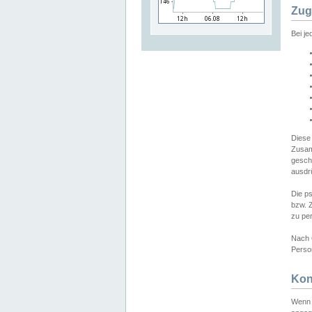
Zug
Bei j
Diese
Zusam
gesch
ausdrü
Die p
bzw. 
zu pe
Nach 
Person
Kon
Wenn 