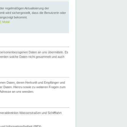
 der regelmäßigen Aktualisierung der
omit wird sichergestellt, dass die Benutzerin oder
 angezeigt bekommt.
 Mobil
 personenbezogenen Daten an uns übermitteln. Es
werden solche Daten nicht gesammelt und auch
ogenen Daten, deren Herkunft und Empfänger und
er Daten. Hierzu sowie zu weiteren Fragen zum
 Adresse an uns wenden.
neraldirektion Wasserstraßen und Schifffahrt
nd Informationsfreiheit (BfDI).