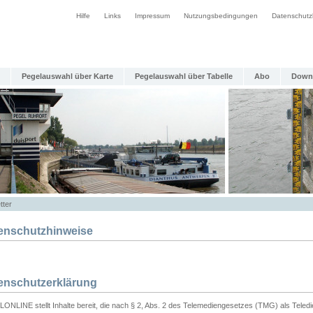
Hilfe
Links
Impressum
Nutzungsbedingungen
Datenschutz
Pegelauswahl über Karte
Pegelauswahl über Tabelle
Abo
Down
tter
enschutzhinweise
enschutzerklärung
ONLINE stellt Inhalte bereit, die nach § 2, Abs. 2 des Telemediengesetzes (TMG) als Teled