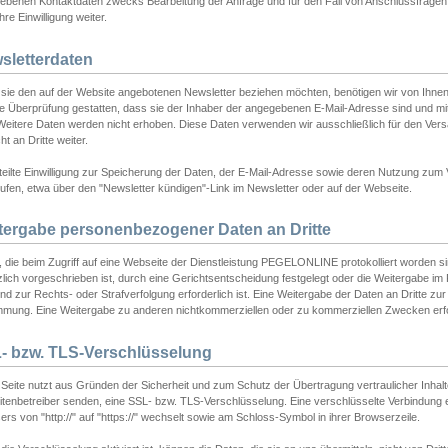
ebenen Kontaktdaten zwecks Bearbeitung der Anfrage und für den Fall von Anschlussfragen b
hre Einwilligung weiter.
sletterdaten
sie den auf der Website angebotenen Newsletter beziehen möchten, benötigen wir von Ihnen
ie Überprüfung gestatten, dass sie der Inhaber der angegebenen E-Mail-Adresse sind und m
 Weitere Daten werden nicht erhoben. Diese Daten verwenden wir ausschließlich für den Ver
cht an Dritte weiter.
teilte Einwilligung zur Speicherung der Daten, der E-Mail-Adresse sowie deren Nutzung zum
ufen, etwa über den "Newsletter kündigen"-Link im Newsletter oder auf der Webseite.
tergabe personenbezogener Daten an Dritte
 die beim Zugriff auf eine Webseite der Dienstleistung PEGELONLINE protokolliert worden sind
lich vorgeschrieben ist, durch eine Gerichtsentscheidung festgelegt oder die Weitergabe im Fa
d zur Rechts- oder Strafverfolgung erforderlich ist. Eine Weitergabe der Daten an Dritte zur 
mmung. Eine Weitergabe zu anderen nichtkommerziellen oder zu kommerziellen Zwecken erfol
- bzw. TLS-Verschlüsselung
Seite nutzt aus Gründen der Sicherheit und zum Schutz der Übertragung vertraulicher Inhalte
eitenbetreiber senden, eine SSL- bzw. TLS-Verschlüsselung. Eine verschlüsselte Verbindung 
rs von "http://" auf "https://" wechselt sowie am Schloss-Symbol in ihrer Browserzeile.