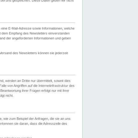
ei uns gespeichert. Diese Daten geben wir nicht
 eine E-Mail-Adresse sowie Informationen, welche
it dem Empfang des Newsletters einverstanden
sand der angeforderten Informationen und geben
 Versand des Newsletters können sie jederzeit
, werden an Dritte nur übermittelt, soweit dies
lle von Angriffen auf die Internetinfrastruktur des
Beantwortung ihrer Fragen erfolgt nur mit ihrer
gt nicht.
, wie zum Beispiel der Anfragen, die sie an uns
erkennen sie daran, dass die Adresszeile des