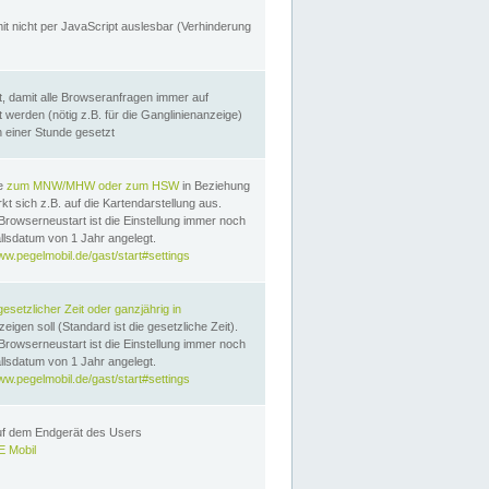
it nicht per JavaScript auslesbar (Verhinderung
, damit alle Browseranfragen immer auf
erden (nötig z.B. für die Ganglinienanzeige)
n einer Stunde gesetzt
te
zum MNW/MHW oder zum HSW
in Beziehung
t sich z.B. auf die Kartendarstellung aus.
Browserneustart ist die Einstellung immer noch
llsdatum von 1 Jahr angelegt.
ww.pegelmobil.de/gast/start#settings
gesetzlicher Zeit oder ganzjährig in
eigen soll (Standard ist die gesetzliche Zeit).
Browserneustart ist die Einstellung immer noch
llsdatum von 1 Jahr angelegt.
ww.pegelmobil.de/gast/start#settings
auf dem Endgerät des Users
 Mobil