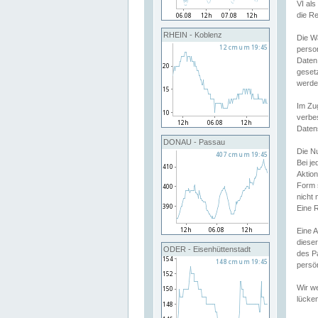
VI al
die R
RHEIN - Koblenz
Die W
perso
Daten
geset
werde
Im Zu
verbe
Daten
DONAU - Passau
Die N
Bei j
Aktion
Form 
nicht 
Eine R
Eine 
dieser
ODER - Eisenhüttenstadt
des P
persön
Wir we
lücken