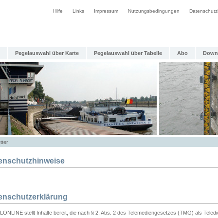
Hilfe
Links
Impressum
Nutzungsbedingungen
Datenschutz
Pegelauswahl über Karte
Pegelauswahl über Tabelle
Abo
Down
tter
enschutzhinweise
enschutzerklärung
ONLINE stellt Inhalte bereit, die nach § 2, Abs. 2 des Telemediengesetzes (TMG) als Teled