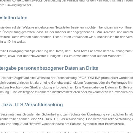
ebenen Kontaktdaten zwecks Bearbeitung der Anfrage und für den Fall von Anschlussfragen b
hre Einwilligung weiter.
sletterdaten
sie den auf der Website angebotenen Newsletter beziehen möchten, benötigen wir von Ihnen
ie Überprüfung gestatten, dass sie der Inhaber der angegebenen E-Mail-Adresse sind und m
 Weitere Daten werden nicht erhoben. Diese Daten verwenden wir ausschließlich für den Ver
cht an Dritte weiter.
teilte Einwilligung zur Speicherung der Daten, der E-Mail-Adresse sowie deren Nutzung zum
ufen, etwa über den "Newsletter kündigen"-Link im Newsletter oder auf der Webseite.
tergabe personenbezogener Daten an Dritte
 die beim Zugriff auf eine Webseite der Dienstleistung PEGELONLINE protokolliert worden sind
lich vorgeschrieben ist, durch eine Gerichtsentscheidung festgelegt oder die Weitergabe im Fa
d zur Rechts- oder Strafverfolgung erforderlich ist. Eine Weitergabe der Daten an Dritte zur 
mmung. Eine Weitergabe zu anderen nichtkommerziellen oder zu kommerziellen Zwecken erfol
- bzw. TLS-Verschlüsselung
Seite nutzt aus Gründen der Sicherheit und zum Schutz der Übertragung vertraulicher Inhalte
eitenbetreiber senden, eine SSL- bzw. TLS-Verschlüsselung. Eine verschlüsselte Verbindung 
rs von "http://" auf "https://" wechselt sowie am Schloss-Symbol in ihrer Browserzeile.