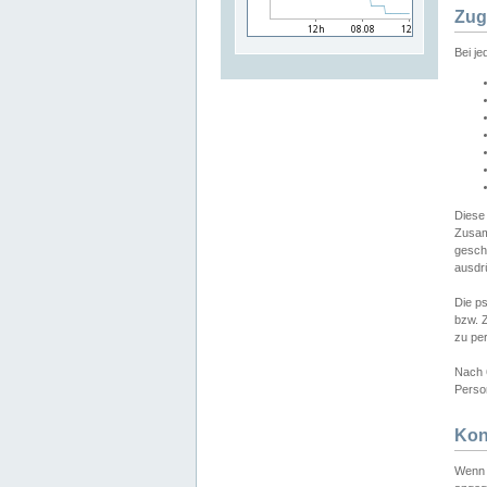
Zug
Bei j
Diese
Zusam
gesch
ausdrü
Die p
bzw. 
zu pe
Nach 
Person
Kon
Wenn 