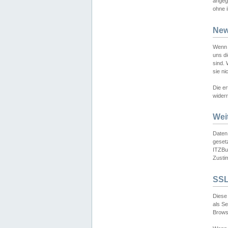
angeg
ohne i
New
Wenn 
uns d
sind.
sie ni
Die er
widerr
Wei
Daten,
gesetz
ITZBun
Zusti
SSL
Diese 
als S
Browse