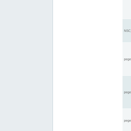
NSC_
pegel
pege
pegel