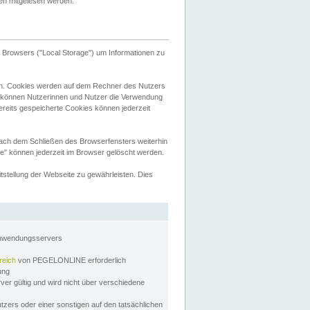
tten mitgelesen werden.
Browsers ("Local Storage") um Informationen zu
n. Cookies werden auf dem Rechner des Nutzers
 können Nutzerinnen und Nutzer die Verwendung
ereits gespeicherte Cookies können jederzeit
nach dem Schließen des Browserfensters weiterhin
e" können jederzeit im Browser gelöscht werden.
stellung der Webseite zu gewährleisten. Dies
Anwendungsservers
reich
von PEGELONLINE erforderlich
zung
rver gültig und wird nicht über verschiedene
utzers oder einer sonstigen auf den tatsächlichen