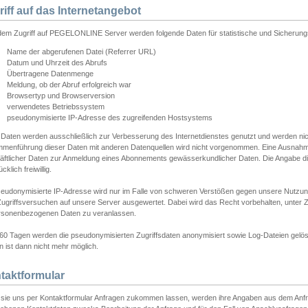
riff auf das Internetangebot
edem Zugriff auf PEGELONLINE Server werden folgende Daten für statistische und Sicherun
Name der abgerufenen Datei (Referrer URL)
Datum und Uhrzeit des Abrufs
Übertragene Datenmenge
Meldung, ob der Abruf erfolgreich war
Browsertyp und Browserversion
verwendetes Betriebssystem
pseudonymisierte IP-Adresse des zugreifenden Hostsystems
 Daten werden ausschließlich zur Verbesserung des Internetdienstes genutzt und werden ni
menführung dieser Daten mit anderen Datenquellen wird nicht vorgenommen. Eine Ausnahme 
äftlicher Daten zur Anmeldung eines Abonnements gewässerkundlicher Daten. Die Angabe die
cklich freiwillig.
seudonymisierte IP-Adresse wird nur im Falle von schweren Verstößen gegen unsere Nutzun
Zugriffsversuchen auf unsere Server ausgewertet. Dabei wird das Recht vorbehalten, unter Z
rsonenbezogenen Daten zu veranlassen.
60 Tagen werden die pseudonymisierten Zugriffsdaten anonymisiert sowie Log-Dateien gelösc
 ist dann nicht mehr möglich.
taktformular
sie uns per Kontaktformular Anfragen zukommen lassen, werden ihre Angaben aus dem Anfrag