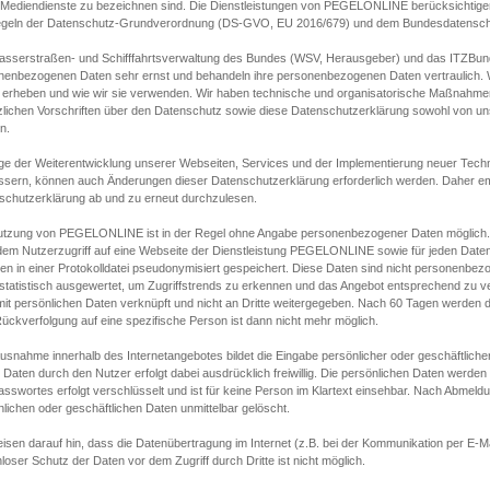
s Mediendienste zu bezeichnen sind. Die Dienstleistungen von PEGELONLINE berücksichtigen
egeln der Datenschutz-Grundverordnung (DS-GVO, EU 2016/679) und dem Bundesdatensc
asserstraßen- und Schifffahrtsverwaltung des Bundes (WSV, Herausgeber) und das ITZBund
nenbezogenen Daten sehr ernst und behandeln ihre personenbezogenen Daten vertraulich. W
 erheben und wie wir sie verwenden. Wir haben technische und organisatorische Maßnahmen g
zlichen Vorschriften über den Datenschutz sowie diese Datenschutzerklärung sowohl von uns
n.
ge der Weiterentwicklung unserer Webseiten, Services und der Implementierung neuer Techn
ssern, können auch Änderungen dieser Datenschutzerklärung erforderlich werden. Daher emp
schutzerklärung ab und zu erneut durchzulesen.
utzung von PEGELONLINE ist in der Regel ohne Angabe personenbezogener Daten möglich.
edem Nutzerzugriff auf eine Webseite der Dienstleistung PEGELONLINE sowie für jeden Dat
en in einer Protokolldatei pseudonymisiert gespeichert. Diese Daten sind nicht personenbez
statistisch ausgewertet, um Zugriffstrends zu erkennen und das Angebot entsprechend zu 
mit persönlichen Daten verknüpft und nicht an Dritte weitergegeben. Nach 60 Tagen werden d
ückverfolgung auf eine spezifische Person ist dann nicht mehr möglich.
Ausnahme innerhalb des Internetangebotes bildet die Eingabe persönlicher oder geschäftlic
 Daten durch den Nutzer erfolgt dabei ausdrücklich freiwillig. Die persönlichen Daten werden
asswortes erfolgt verschlüsselt und ist für keine Person im Klartext einsehbar. Nach Abmel
lichen oder geschäftlichen Daten unmittelbar gelöscht.
isen darauf hin, dass die Datenübertragung im Internet (z.B. bei der Kommunikation per E-Ma
loser Schutz der Daten vor dem Zugriff durch Dritte ist nicht möglich.