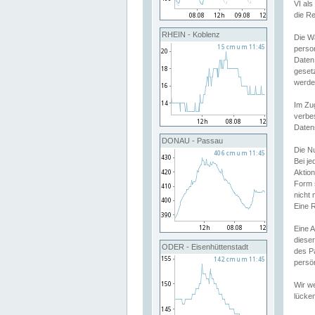
VI al
die R
RHEIN - Koblenz
Die W
perso
Daten
geset
werde
Im Zu
verbe
Daten
DONAU - Passau
Die N
Bei j
Aktion
Form 
nicht 
Eine R
Eine 
dieser
ODER - Eisenhüttenstadt
des P
persön
Wir we
lücken