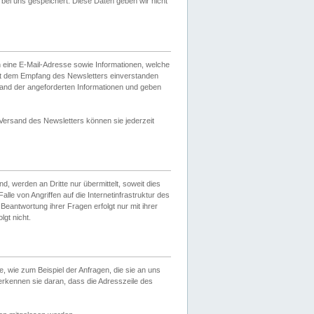
ei uns gespeichert. Diese Daten geben wir nicht
 eine E-Mail-Adresse sowie Informationen, welche
it dem Empfang des Newsletters einverstanden
sand der angeforderten Informationen und geben
 Versand des Newsletters können sie jederzeit
, werden an Dritte nur übermittelt, soweit dies
lle von Angriffen auf die Internetinfrastruktur des
Beantwortung ihrer Fragen erfolgt nur mit ihrer
gt nicht.
, wie zum Beispiel der Anfragen, die sie an uns
erkennen sie daran, dass die Adresszeile des