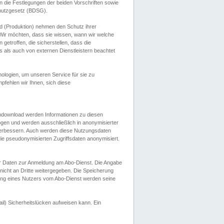
 die Festlegungen der beiden Vorschriften sowie
hutzgesetz (BDSG).
 (Produktion) nehmen den Schutz ihrer
ir möchten, dass sie wissen, wann wir welche
etroffen, die sicherstellen, dass die
 als auch von externen Dienstleistern beachtet
ologien, um unseren Service für sie zu
fehlen wir Ihnen, sich diese
endownload werden Informationen zu diesen
ogen und werden ausschließlich in anonymisierter
verbessern. Auch werden diese Nutzungsdaten
ie pseudonymisierten Zugriffsdaten anonymisiert.
her Daten zur Anmeldung am Abo-Dienst. Die Angabe
 nicht an Dritte weitergegeben. Die Speicherung
dung eines Nutzers vom Abo-Dienst werden seine
il) Sicherheitslücken aufweisen kann. Ein