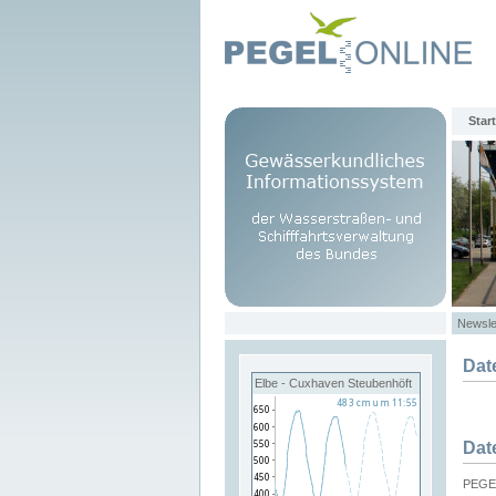
Start
Newsle
Dat
Elbe - Cuxhaven Steubenhöft
Dat
PEGEL