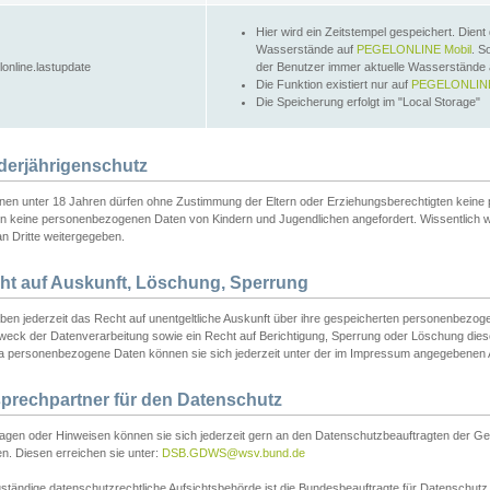
Hier wird ein Zeitstempel gespeichert. Dient
Wasserstände auf
PEGELONLINE Mobil
. S
lonline.lastupdate
der Benutzer immer aktuelle Wasserstände
Die Funktion existiert nur auf
PEGELONLINE
Die Speicherung erfolgt im "Local Storage"
derjährigenschutz
nen unter 18 Jahren dürfen ohne Zustimmung der Eltern oder Erziehungsberechtigten keine
n keine personenbezogenen Daten von Kindern und Jugendlichen angefordert. Wissentlich 
an Dritte weitergegeben.
ht auf Auskunft, Löschung, Sperrung
aben jederzeit das Recht auf unentgeltliche Auskunft über ihre gespeicherten personenbez
weck der Datenverarbeitung sowie ein Recht auf Berichtigung, Sperrung oder Löschung dies
 personenbezogene Daten können sie sich jederzeit unter der im Impressum angegebenen
prechpartner für den Datenschutz
ragen oder Hinweisen können sie sich jederzeit gern an den Datenschutzbeauftragten der Ge
n. Diesen erreichen sie unter:
DSB.GDWS@wsv.bund.de
ständige datenschutzrechtliche Aufsichtsbehörde ist die Bundesbeauftragte für Datenschutz u