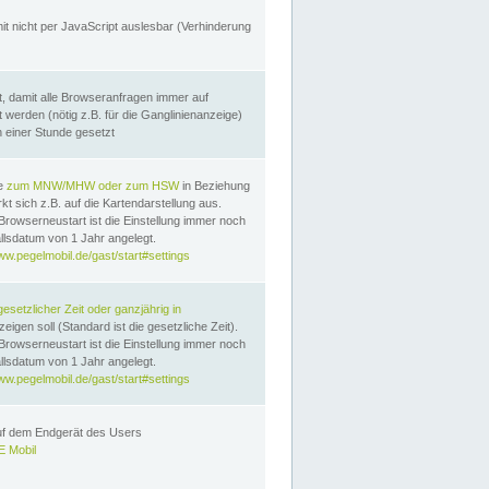
it nicht per JavaScript auslesbar (Verhinderung
, damit alle Browseranfragen immer auf
erden (nötig z.B. für die Ganglinienanzeige)
n einer Stunde gesetzt
te
zum MNW/MHW oder zum HSW
in Beziehung
t sich z.B. auf die Kartendarstellung aus.
Browserneustart ist die Einstellung immer noch
llsdatum von 1 Jahr angelegt.
ww.pegelmobil.de/gast/start#settings
gesetzlicher Zeit oder ganzjährig in
eigen soll (Standard ist die gesetzliche Zeit).
Browserneustart ist die Einstellung immer noch
llsdatum von 1 Jahr angelegt.
ww.pegelmobil.de/gast/start#settings
auf dem Endgerät des Users
 Mobil