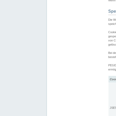
Wenn d
Spe
Die W
speic
Cooki
gespe
von C
gelös
Bei d
beste
PEGEL
ermögl
Coo
JSE