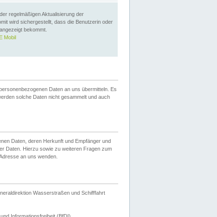
 der regelmäßigen Aktualisierung der
omit wird sichergestellt, dass die Benutzerin oder
 angezeigt bekommt.
 Mobil
 personenbezogenen Daten an uns übermitteln. Es
werden solche Daten nicht gesammelt und auch
ogenen Daten, deren Herkunft und Empfänger und
er Daten. Hierzu sowie zu weiteren Fragen zum
 Adresse an uns wenden.
neraldirektion Wasserstraßen und Schifffahrt
nd Informationsfreiheit (BfDI).