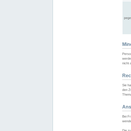
pege
Min
Perso
werde
nicht 
Rec
Sie h
den Z
Thema
Ans
Bei F
wende
Die zu