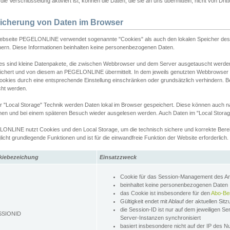
ie Verschlüsselung aktiviert ist, können die Daten, die sie an uns übermitteln, nicht von Dri
icherung von Daten im Browser
ebseite PEGELONLINE verwendet sogenannte "Cookies" als auch den lokalen Speicher des 
hern. Diese Informationen beinhalten keine personenbezogenen Daten.
es sind kleine Datenpakete, die zwischen Webbrowser und dem Server ausgetauscht werde
ichert und von diesem an PEGELONLINE übermittelt. In dem jeweils genutzten Webbrowser
ookies durch eine entsprechende Einstellung einschränken oder grundsätzlich verhindern. B
cht werden.
er "Local Storage" Technik werden Daten lokal im Browser gespeichert. Diese können auch 
hen und bei einem späteren Besuch wieder ausgelesen werden. Auch Daten im "Local Storag
ONLINE nutzt Cookies und den Local Storage, um die technisch sichere und korrekte Bereit
icht grundlegende Funktionen und ist für die einwandfreie Funktion der Website erforderlich.
kiebezeichung
Einsatzzweck
Cookie für das Session-Management des 
beinhaltet keine personenbezogenen Daten
das Cookie ist insbesondere für den
Abo-Be
Gültigkeit endet mit Ablauf der aktuellen Sit
die Session-ID ist nur auf dem jeweiligen Se
SSIONID
Server-Instanzen synchronisiert
basiert insbesondere nicht auf der IP des N