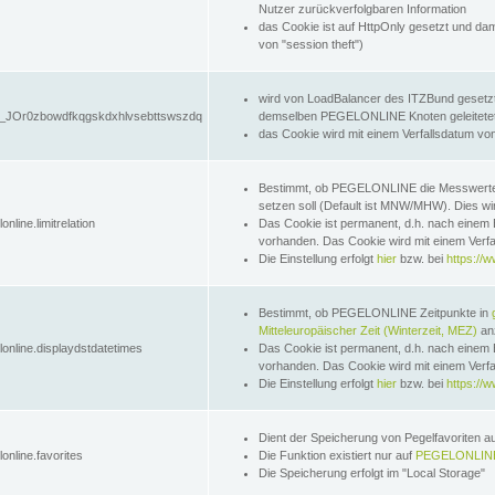
Nutzer zurückverfolgbaren Information
das Cookie ist auf HttpOnly gesetzt und dam
von "session theft")
wird von LoadBalancer des ITZBund gesetzt
JOr0zbowdfkqgskdxhlvsebttswszdq
demselben PEGELONLINE Knoten geleitetet w
das Cookie wird mit einem Verfallsdatum vo
Bestimmt, ob PEGELONLINE die Messwer
setzen soll (Default ist MNW/MHW). Dies wirk
online.limitrelation
Das Cookie ist permanent, d.h. nach einem 
vorhanden. Das Cookie wird mit einem Verfa
Die Einstellung erfolgt
hier
bzw. bei
https://w
Bestimmt, ob PEGELONLINE Zeitpunkte in
Mitteleuropäischer Zeit (Winterzeit, MEZ)
anz
lonline.displaydstdatetimes
Das Cookie ist permanent, d.h. nach einem 
vorhanden. Das Cookie wird mit einem Verfa
Die Einstellung erfolgt
hier
bzw. bei
https://w
Dient der Speicherung von Pegelfavoriten 
online.favorites
Die Funktion existiert nur auf
PEGELONLINE
Die Speicherung erfolgt im "Local Storage"