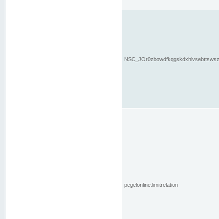
NSC_JOr0zbowdfkqgskdxhlvsebttsws
pegelonline.limitrelation