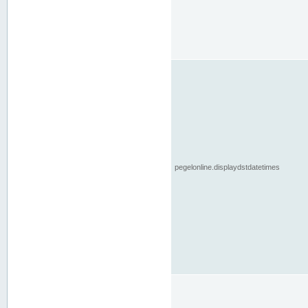
pegelonline.displaydstdatetimes