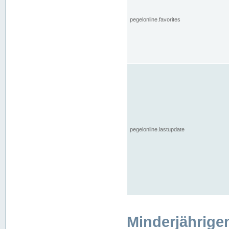
pegelonline.favorites
pegelonline.lastupdate
Minderjährige