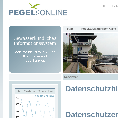
Hilfe
Link
Start
Pegelauswahl über Karte
Newsletter
Datenschutzh
Elbe - Cuxhaven Steubenhöft
Datenschutzer