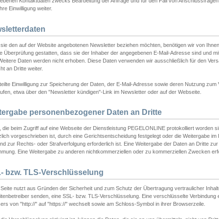
ebenen Kontaktdaten zwecks Bearbeitung der Anfrage und für den Fall von Anschlussfragen b
hre Einwilligung weiter.
sletterdaten
sie den auf der Website angebotenen Newsletter beziehen möchten, benötigen wir von Ihnen
ie Überprüfung gestatten, dass sie der Inhaber der angegebenen E-Mail-Adresse sind und m
 Weitere Daten werden nicht erhoben. Diese Daten verwenden wir ausschließlich für den Ver
cht an Dritte weiter.
teilte Einwilligung zur Speicherung der Daten, der E-Mail-Adresse sowie deren Nutzung zum
ufen, etwa über den "Newsletter kündigen"-Link im Newsletter oder auf der Webseite.
tergabe personenbezogener Daten an Dritte
 die beim Zugriff auf eine Webseite der Dienstleistung PEGELONLINE protokolliert worden sind
lich vorgeschrieben ist, durch eine Gerichtsentscheidung festgelegt oder die Weitergabe im Fa
d zur Rechts- oder Strafverfolgung erforderlich ist. Eine Weitergabe der Daten an Dritte zur 
mmung. Eine Weitergabe zu anderen nichtkommerziellen oder zu kommerziellen Zwecken erfol
- bzw. TLS-Verschlüsselung
Seite nutzt aus Gründen der Sicherheit und zum Schutz der Übertragung vertraulicher Inhalte
eitenbetreiber senden, eine SSL- bzw. TLS-Verschlüsselung. Eine verschlüsselte Verbindung 
rs von "http://" auf "https://" wechselt sowie am Schloss-Symbol in ihrer Browserzeile.