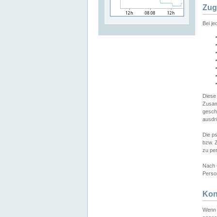
Zug
Bei j
Diese
Zusam
gesch
ausdrü
Die p
bzw. 
zu pe
Nach 
Person
Kon
Wenn 