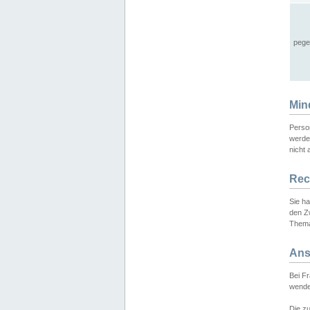
pege
Min
Perso
werde
nicht 
Rec
Sie h
den Z
Thema
Ans
Bei F
wende
Die zu