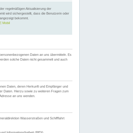
 der regelmäßigen Aktualisierung der
omit wird sichergestellt, dass die Benutzerin oder
 angezeigt bekommt.
 Mobil
 personenbezogenen Daten an uns übermitteln. Es
werden solche Daten nicht gesammelt und auch
ogenen Daten, deren Herkunft und Empfänger und
er Daten. Hierzu sowie zu weiteren Fragen zum
 Adresse an uns wenden.
neraldirektion Wasserstraßen und Schifffahrt
nd Informationsfreiheit (BfDI).