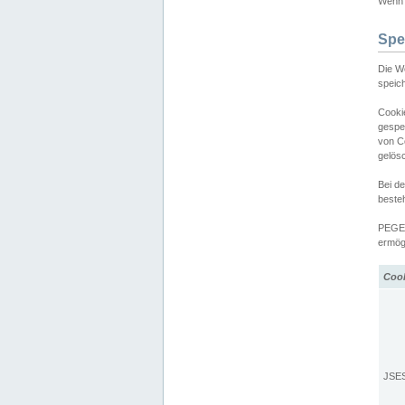
Wenn d
Spe
Die W
speic
Cooki
gespe
von C
gelös
Bei d
beste
PEGEL
ermögl
Coo
JSE