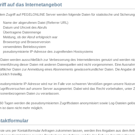
riff auf das Internetangebot
edem Zugriff auf PEGELONLINE Server werden folgende Daten für statistische und Sicherun
Name der abgerufenen Datei (Referrer URL)
Datum und Uhrzeit des Abrufs
Übertragene Datenmenge
Meldung, ob der Abruf erfolgreich war
Browsertyp und Browserversion
verwendetes Betriebssystem
pseudonymisierte IP-Adresse des zugreifenden Hostsystems
 Daten werden ausschließlich zur Verbesserung des Internetdienstes genutzt und werden ni
menführung dieser Daten mit anderen Datenquellen wird nicht vorgenommen. Eine Ausnahme 
äftlicher Daten zur Anmeldung eines Abonnements gewässerkundlicher Daten. Die Angabe die
cklich freiwillig.
seudonymisierte IP-Adresse wird nur im Falle von schweren Verstößen gegen unsere Nutzun
Zugriffsversuchen auf unsere Server ausgewertet. Dabei wird das Recht vorbehalten, unter Z
rsonenbezogenen Daten zu veranlassen.
60 Tagen werden die pseudonymisierten Zugriffsdaten anonymisiert sowie Log-Dateien gelösc
 ist dann nicht mehr möglich.
taktformular
sie uns per Kontaktformular Anfragen zukommen lassen, werden ihre Angaben aus dem Anfrag