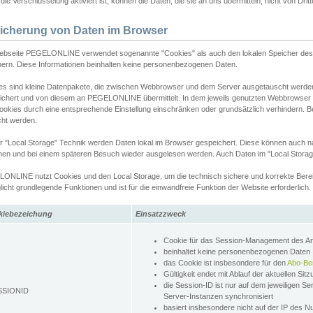
ie Verschlüsselung aktiviert ist, können die Daten, die sie an uns übermitteln, nicht von Dri
icherung von Daten im Browser
ebseite PEGELONLINE verwendet sogenannte "Cookies" als auch den lokalen Speicher des 
hern. Diese Informationen beinhalten keine personenbezogenen Daten.
es sind kleine Datenpakete, die zwischen Webbrowser und dem Server ausgetauscht werde
ichert und von diesem an PEGELONLINE übermittelt. In dem jeweils genutzten Webbrowser
ookies durch eine entsprechende Einstellung einschränken oder grundsätzlich verhindern. B
cht werden.
er "Local Storage" Technik werden Daten lokal im Browser gespeichert. Diese können auch 
hen und bei einem späteren Besuch wieder ausgelesen werden. Auch Daten im "Local Storag
ONLINE nutzt Cookies und den Local Storage, um die technisch sichere und korrekte Bereit
icht grundlegende Funktionen und ist für die einwandfreie Funktion der Website erforderlich.
kiebezeichung
Einsatzzweck
Cookie für das Session-Management des 
beinhaltet keine personenbezogenen Daten
das Cookie ist insbesondere für den
Abo-Be
Gültigkeit endet mit Ablauf der aktuellen Sit
die Session-ID ist nur auf dem jeweiligen Se
SSIONID
Server-Instanzen synchronisiert
basiert insbesondere nicht auf der IP des N