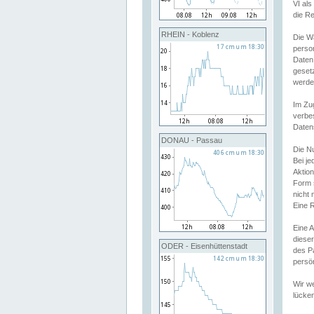
VI al
die R
RHEIN - Koblenz
Die W
perso
Daten
geset
werde
Im Zu
verbe
Daten
DONAU - Passau
Die N
Bei j
Aktion
Form 
nicht 
Eine R
Eine 
dieser
ODER - Eisenhüttenstadt
des P
persön
Wir we
lücken