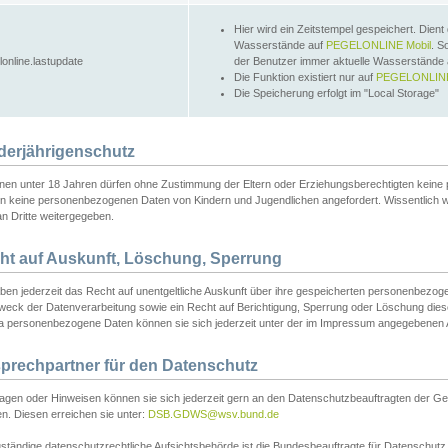
Hier wird ein Zeitstempel gespeichert. Dient
Wasserstände auf
PEGELONLINE Mobil
. S
lonline.lastupdate
der Benutzer immer aktuelle Wasserstände
Die Funktion existiert nur auf
PEGELONLINE
Die Speicherung erfolgt im "Local Storage"
derjährigenschutz
nen unter 18 Jahren dürfen ohne Zustimmung der Eltern oder Erziehungsberechtigten keine
n keine personenbezogenen Daten von Kindern und Jugendlichen angefordert. Wissentlich 
an Dritte weitergegeben.
ht auf Auskunft, Löschung, Sperrung
aben jederzeit das Recht auf unentgeltliche Auskunft über ihre gespeicherten personenbez
weck der Datenverarbeitung sowie ein Recht auf Berichtigung, Sperrung oder Löschung dies
 personenbezogene Daten können sie sich jederzeit unter der im Impressum angegebenen
prechpartner für den Datenschutz
ragen oder Hinweisen können sie sich jederzeit gern an den Datenschutzbeauftragten der Ge
n. Diesen erreichen sie unter:
DSB.GDWS@wsv.bund.de
ständige datenschutzrechtliche Aufsichtsbehörde ist die Bundesbeauftragte für Datenschutz u