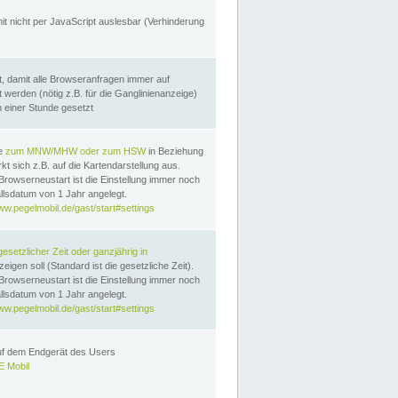
it nicht per JavaScript auslesbar (Verhinderung
, damit alle Browseranfragen immer auf
erden (nötig z.B. für die Ganglinienanzeige)
n einer Stunde gesetzt
te
zum MNW/MHW oder zum HSW
in Beziehung
t sich z.B. auf die Kartendarstellung aus.
Browserneustart ist die Einstellung immer noch
llsdatum von 1 Jahr angelegt.
ww.pegelmobil.de/gast/start#settings
gesetzlicher Zeit oder ganzjährig in
eigen soll (Standard ist die gesetzliche Zeit).
Browserneustart ist die Einstellung immer noch
llsdatum von 1 Jahr angelegt.
ww.pegelmobil.de/gast/start#settings
auf dem Endgerät des Users
 Mobil