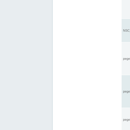
NSC_
pegel
pege
pegel