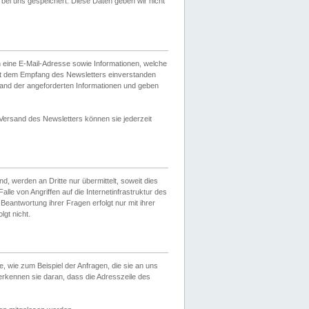
ei uns gespeichert. Diese Daten geben wir nicht
 eine E-Mail-Adresse sowie Informationen, welche
it dem Empfang des Newsletters einverstanden
sand der angeforderten Informationen und geben
 Versand des Newsletters können sie jederzeit
, werden an Dritte nur übermittelt, soweit dies
lle von Angriffen auf die Internetinfrastruktur des
Beantwortung ihrer Fragen erfolgt nur mit ihrer
gt nicht.
, wie zum Beispiel der Anfragen, die sie an uns
erkennen sie daran, dass die Adresszeile des