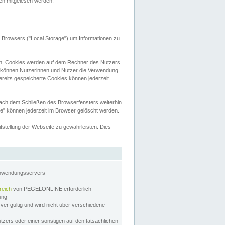
tten mitgelesen werden.
Browsers ("Local Storage") um Informationen zu
n. Cookies werden auf dem Rechner des Nutzers
 können Nutzerinnen und Nutzer die Verwendung
ereits gespeicherte Cookies können jederzeit
nach dem Schließen des Browserfensters weiterhin
e" können jederzeit im Browser gelöscht werden.
stellung der Webseite zu gewährleisten. Dies
Anwendungsservers
reich
von PEGELONLINE erforderlich
zung
rver gültig und wird nicht über verschiedene
utzers oder einer sonstigen auf den tatsächlichen