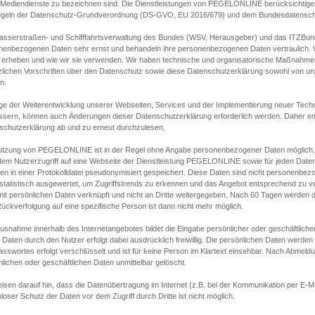
s Mediendienste zu bezeichnen sind. Die Dienstleistungen von PEGELONLINE berücksichtigen
egeln der Datenschutz-Grundverordnung (DS-GVO, EU 2016/679) und dem Bundesdatensc
asserstraßen- und Schifffahrtsverwaltung des Bundes (WSV, Herausgeber) und das ITZBund
nenbezogenen Daten sehr ernst und behandeln ihre personenbezogenen Daten vertraulich. W
 erheben und wie wir sie verwenden. Wir haben technische und organisatorische Maßnahmen g
zlichen Vorschriften über den Datenschutz sowie diese Datenschutzerklärung sowohl von uns
n.
ge der Weiterentwicklung unserer Webseiten, Services und der Implementierung neuer Techn
ssern, können auch Änderungen dieser Datenschutzerklärung erforderlich werden. Daher emp
schutzerklärung ab und zu erneut durchzulesen.
utzung von PEGELONLINE ist in der Regel ohne Angabe personenbezogener Daten möglich.
edem Nutzerzugriff auf eine Webseite der Dienstleistung PEGELONLINE sowie für jeden Dat
en in einer Protokolldatei pseudonymisiert gespeichert. Diese Daten sind nicht personenbez
statistisch ausgewertet, um Zugriffstrends zu erkennen und das Angebot entsprechend zu 
mit persönlichen Daten verknüpft und nicht an Dritte weitergegeben. Nach 60 Tagen werden d
ückverfolgung auf eine spezifische Person ist dann nicht mehr möglich.
Ausnahme innerhalb des Internetangebotes bildet die Eingabe persönlicher oder geschäftlic
 Daten durch den Nutzer erfolgt dabei ausdrücklich freiwillig. Die persönlichen Daten werden
asswortes erfolgt verschlüsselt und ist für keine Person im Klartext einsehbar. Nach Abmel
lichen oder geschäftlichen Daten unmittelbar gelöscht.
isen darauf hin, dass die Datenübertragung im Internet (z.B. bei der Kommunikation per E-Ma
loser Schutz der Daten vor dem Zugriff durch Dritte ist nicht möglich.