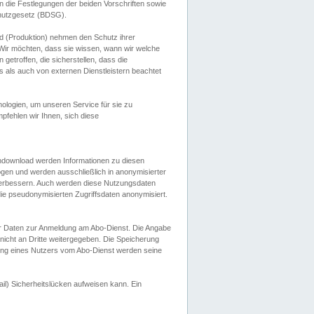
 die Festlegungen der beiden Vorschriften sowie
hutzgesetz (BDSG).
 (Produktion) nehmen den Schutz ihrer
ir möchten, dass sie wissen, wann wir welche
etroffen, die sicherstellen, dass die
 als auch von externen Dienstleistern beachtet
ologien, um unseren Service für sie zu
fehlen wir Ihnen, sich diese
endownload werden Informationen zu diesen
ogen und werden ausschließlich in anonymisierter
verbessern. Auch werden diese Nutzungsdaten
ie pseudonymisierten Zugriffsdaten anonymisiert.
her Daten zur Anmeldung am Abo-Dienst. Die Angabe
 nicht an Dritte weitergegeben. Die Speicherung
dung eines Nutzers vom Abo-Dienst werden seine
il) Sicherheitslücken aufweisen kann. Ein