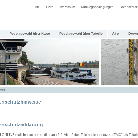
Hilfe
Links
Impressum
Nutzungsbedingungen
Datenschutz
Pegelauswahl über Karte
Pegelauswahl über Tabelle
Abo
Down
tter
enschutzhinweise
enschutzerklärung
ONLINE stellt Inhalte bereit, die nach § 2, Abs. 2 des Telemediengesetzes (TMG) als Teled