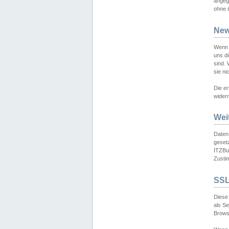
angeg
ohne i
New
Wenn 
uns d
sind.
sie ni
Die er
widerr
Wei
Daten,
gesetz
ITZBun
Zusti
SSL
Diese 
als S
Browse