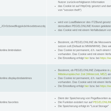
Nutzer zurückverfolgbaren Information
das Cookie ist auf HttpOnly gesetzt und dam
von "session theft")
wird von LoadBalancer des ITZBund gesetzt
JOr0zbowdfkqgskdxhlvsebttswszdq
demselben PEGELONLINE Knoten geleitetet w
das Cookie wird mit einem Verfallsdatum vo
Bestimmt, ob PEGELONLINE die Messwer
setzen soll (Default ist MNW/MHW). Dies wirk
online.limitrelation
Das Cookie ist permanent, d.h. nach einem 
vorhanden. Das Cookie wird mit einem Verfa
Die Einstellung erfolgt
hier
bzw. bei
https://w
Bestimmt, ob PEGELONLINE Zeitpunkte in
Mitteleuropäischer Zeit (Winterzeit, MEZ)
anz
lonline.displaydstdatetimes
Das Cookie ist permanent, d.h. nach einem 
vorhanden. Das Cookie wird mit einem Verfa
Die Einstellung erfolgt
hier
bzw. bei
https://w
Dient der Speicherung von Pegelfavoriten 
online.favorites
Die Funktion existiert nur auf
PEGELONLINE
Die Speicherung erfolgt im "Local Storage"