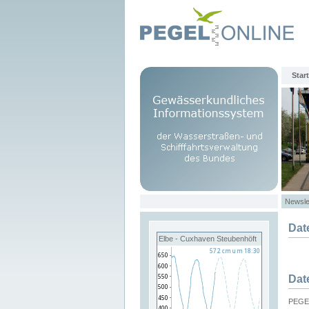
Start
Newsle
Dat
Elbe - Cuxhaven Steubenhöft
Dat
PEGEL