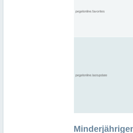
pegelonline.favorites
pegelonline.lastupdate
Minderjährige