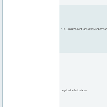
NSC_JOr0zbowdfkqgskdxhlvsebttsws
pegelonline.limitrelation