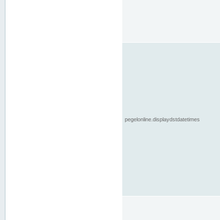
pegelonline.displaydstdatetimes