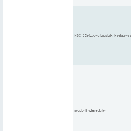
NSC_JOr0zbowdfkqgskdxhlvsebttsws
pegelonline.limitrelation