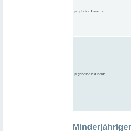
pegelonline.favorites
pegelonline.lastupdate
Minderjährige