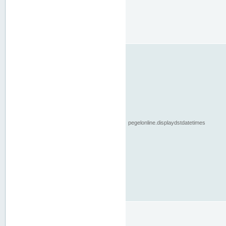
pegelonline.displaydstdatetimes