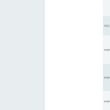
NSC_
pegel
pege
pegel