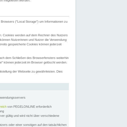
tten mitgelesen werden.
Browsers ("Local Storage") um Informationen zu
n. Cookies werden auf dem Rechner des Nutzers
 können Nutzerinnen und Nutzer die Verwendung
ereits gespeicherte Cookies können jederzeit
nach dem Schließen des Browserfensters weiterhin
e" können jederzeit im Browser gelöscht werden.
stellung der Webseite zu gewährleisten. Dies
Anwendungsservers
reich
von PEGELONLINE erforderlich
zung
rver gültig und wird nicht über verschiedene
utzers oder einer sonstigen auf den tatsächlichen