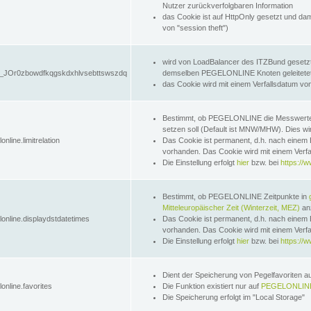
Nutzer zurückverfolgbaren Information
das Cookie ist auf HttpOnly gesetzt und dam
von "session theft")
wird von LoadBalancer des ITZBund gesetzt
JOr0zbowdfkqgskdxhlvsebttswszdq
demselben PEGELONLINE Knoten geleitetet w
das Cookie wird mit einem Verfallsdatum vo
Bestimmt, ob PEGELONLINE die Messwer
setzen soll (Default ist MNW/MHW). Dies wirk
online.limitrelation
Das Cookie ist permanent, d.h. nach einem 
vorhanden. Das Cookie wird mit einem Verfa
Die Einstellung erfolgt
hier
bzw. bei
https://w
Bestimmt, ob PEGELONLINE Zeitpunkte in
Mitteleuropäischer Zeit (Winterzeit, MEZ)
anz
lonline.displaydstdatetimes
Das Cookie ist permanent, d.h. nach einem 
vorhanden. Das Cookie wird mit einem Verfa
Die Einstellung erfolgt
hier
bzw. bei
https://w
Dient der Speicherung von Pegelfavoriten 
online.favorites
Die Funktion existiert nur auf
PEGELONLINE
Die Speicherung erfolgt im "Local Storage"