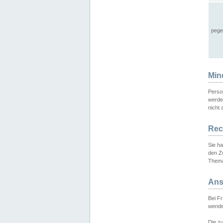
pege
Min
Perso
werde
nicht 
Rec
Sie h
den Z
Thema
Ans
Bei F
wende
Die zu