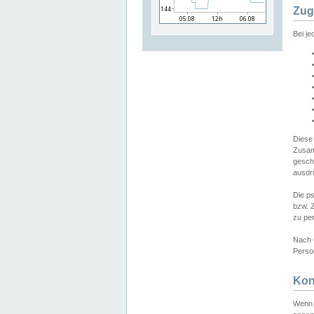
Zug
Bei j
Diese
Zusam
gesch
ausdrü
Die p
bzw. 
zu pe
Nach 
Person
Kon
Wenn 