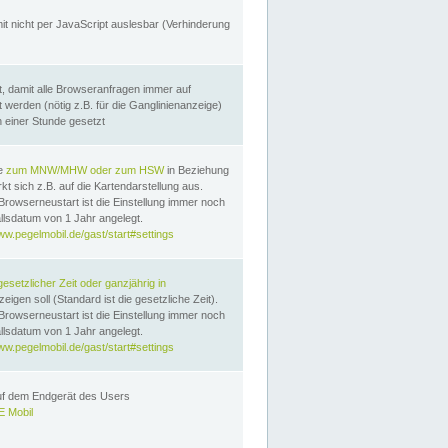
it nicht per JavaScript auslesbar (Verhinderung
, damit alle Browseranfragen immer auf
erden (nötig z.B. für die Ganglinienanzeige)
n einer Stunde gesetzt
te
zum MNW/MHW oder zum HSW
in Beziehung
t sich z.B. auf die Kartendarstellung aus.
Browserneustart ist die Einstellung immer noch
llsdatum von 1 Jahr angelegt.
ww.pegelmobil.de/gast/start#settings
gesetzlicher Zeit oder ganzjährig in
eigen soll (Standard ist die gesetzliche Zeit).
Browserneustart ist die Einstellung immer noch
llsdatum von 1 Jahr angelegt.
ww.pegelmobil.de/gast/start#settings
auf dem Endgerät des Users
 Mobil