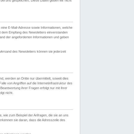
ei uns gespeichert. Diese Daten geben wir nicht
 eine E-Mail-Adresse sowie Informationen, welche
it dem Empfang des Newsletters einverstanden
sand der angeforderten Informationen und geben
 Versand des Newsletters können sie jederzeit
, werden an Dritte nur übermittelt, soweit dies
lle von Angriffen auf die Internetinfrastruktur des
Beantwortung ihrer Fragen erfolgt nur mit ihrer
gt nicht.
, wie zum Beispiel der Anfragen, die sie an uns
erkennen sie daran, dass die Adresszeile des