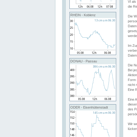
VI al
die R
RHEIN - Koblenz
Die W
perso
Daten
geset
werde
Im Zu
verbe
Daten
DONAU - Passau
Die N
Bei j
Aktion
Form 
nicht 
Eine R
Eine 
dieser
ODER - Eisenhüttenstadt
des P
persön
Wir we
lücken