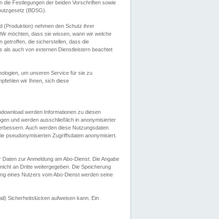
 die Festlegungen der beiden Vorschriften sowie
hutzgesetz (BDSG).
 (Produktion) nehmen den Schutz ihrer
ir möchten, dass sie wissen, wann wir welche
etroffen, die sicherstellen, dass die
 als auch von externen Dienstleistern beachtet
ologien, um unseren Service für sie zu
fehlen wir Ihnen, sich diese
endownload werden Informationen zu diesen
ogen und werden ausschließlich in anonymisierter
verbessern. Auch werden diese Nutzungsdaten
ie pseudonymisierten Zugriffsdaten anonymisiert.
her Daten zur Anmeldung am Abo-Dienst. Die Angabe
 nicht an Dritte weitergegeben. Die Speicherung
dung eines Nutzers vom Abo-Dienst werden seine
il) Sicherheitslücken aufweisen kann. Ein