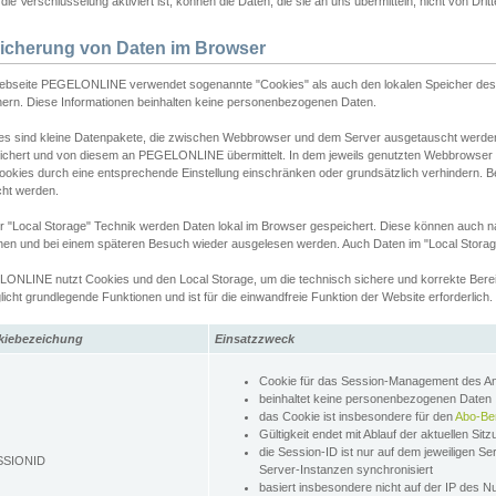
ie Verschlüsselung aktiviert ist, können die Daten, die sie an uns übermitteln, nicht von Dri
icherung von Daten im Browser
ebseite PEGELONLINE verwendet sogenannte "Cookies" als auch den lokalen Speicher des 
hern. Diese Informationen beinhalten keine personenbezogenen Daten.
es sind kleine Datenpakete, die zwischen Webbrowser und dem Server ausgetauscht werde
ichert und von diesem an PEGELONLINE übermittelt. In dem jeweils genutzten Webbrowser
ookies durch eine entsprechende Einstellung einschränken oder grundsätzlich verhindern. B
cht werden.
er "Local Storage" Technik werden Daten lokal im Browser gespeichert. Diese können auch 
hen und bei einem späteren Besuch wieder ausgelesen werden. Auch Daten im "Local Storag
ONLINE nutzt Cookies und den Local Storage, um die technisch sichere und korrekte Bereit
icht grundlegende Funktionen und ist für die einwandfreie Funktion der Website erforderlich.
kiebezeichung
Einsatzzweck
Cookie für das Session-Management des 
beinhaltet keine personenbezogenen Daten
das Cookie ist insbesondere für den
Abo-Be
Gültigkeit endet mit Ablauf der aktuellen Sit
die Session-ID ist nur auf dem jeweiligen Se
SSIONID
Server-Instanzen synchronisiert
basiert insbesondere nicht auf der IP des N