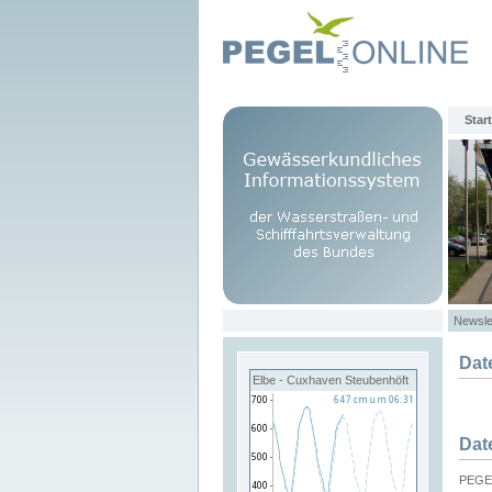
Start
Newsle
Dat
Elbe - Cuxhaven Steubenhöft
Dat
PEGEL