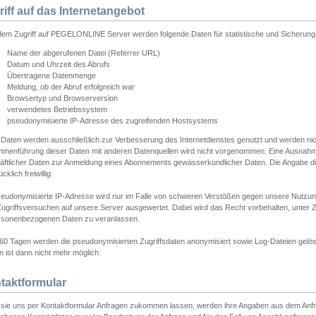
riff auf das Internetangebot
edem Zugriff auf PEGELONLINE Server werden folgende Daten für statistische und Sicherun
Name der abgerufenen Datei (Referrer URL)
Datum und Uhrzeit des Abrufs
Übertragene Datenmenge
Meldung, ob der Abruf erfolgreich war
Browsertyp und Browserversion
verwendetes Betriebssystem
pseudonymisierte IP-Adresse des zugreifenden Hostsystems
 Daten werden ausschließlich zur Verbesserung des Internetdienstes genutzt und werden ni
menführung dieser Daten mit anderen Datenquellen wird nicht vorgenommen. Eine Ausnahme 
äftlicher Daten zur Anmeldung eines Abonnements gewässerkundlicher Daten. Die Angabe die
cklich freiwillig.
seudonymisierte IP-Adresse wird nur im Falle von schweren Verstößen gegen unsere Nutzun
Zugriffsversuchen auf unsere Server ausgewertet. Dabei wird das Recht vorbehalten, unter Z
rsonenbezogenen Daten zu veranlassen.
60 Tagen werden die pseudonymisierten Zugriffsdaten anonymisiert sowie Log-Dateien gelösc
 ist dann nicht mehr möglich.
taktformular
sie uns per Kontaktformular Anfragen zukommen lassen, werden ihre Angaben aus dem Anfrag