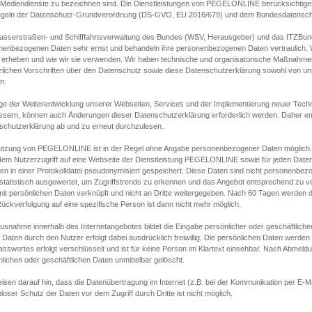
s Mediendienste zu bezeichnen sind. Die Dienstleistungen von PEGELONLINE berücksichtigen
egeln der Datenschutz-Grundverordnung (DS-GVO, EU 2016/679) und dem Bundesdatensc
asserstraßen- und Schifffahrtsverwaltung des Bundes (WSV, Herausgeber) und das ITZBund
nenbezogenen Daten sehr ernst und behandeln ihre personenbezogenen Daten vertraulich. W
 erheben und wie wir sie verwenden. Wir haben technische und organisatorische Maßnahmen g
zlichen Vorschriften über den Datenschutz sowie diese Datenschutzerklärung sowohl von uns
n.
ge der Weiterentwicklung unserer Webseiten, Services und der Implementierung neuer Techn
ssern, können auch Änderungen dieser Datenschutzerklärung erforderlich werden. Daher emp
schutzerklärung ab und zu erneut durchzulesen.
utzung von PEGELONLINE ist in der Regel ohne Angabe personenbezogener Daten möglich.
edem Nutzerzugriff auf eine Webseite der Dienstleistung PEGELONLINE sowie für jeden Dat
en in einer Protokolldatei pseudonymisiert gespeichert. Diese Daten sind nicht personenbez
statistisch ausgewertet, um Zugriffstrends zu erkennen und das Angebot entsprechend zu 
mit persönlichen Daten verknüpft und nicht an Dritte weitergegeben. Nach 60 Tagen werden d
ückverfolgung auf eine spezifische Person ist dann nicht mehr möglich.
Ausnahme innerhalb des Internetangebotes bildet die Eingabe persönlicher oder geschäftlic
 Daten durch den Nutzer erfolgt dabei ausdrücklich freiwillig. Die persönlichen Daten werden
asswortes erfolgt verschlüsselt und ist für keine Person im Klartext einsehbar. Nach Abmel
lichen oder geschäftlichen Daten unmittelbar gelöscht.
isen darauf hin, dass die Datenübertragung im Internet (z.B. bei der Kommunikation per E-Ma
loser Schutz der Daten vor dem Zugriff durch Dritte ist nicht möglich.