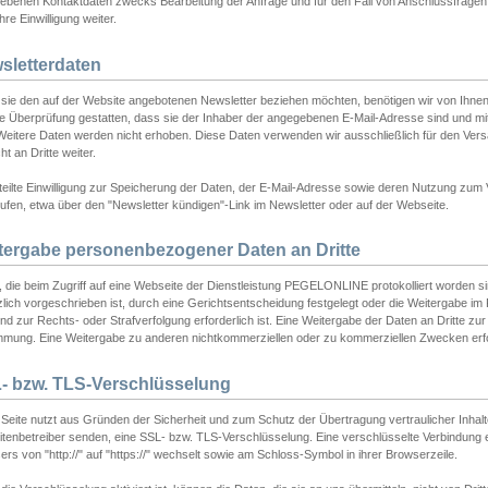
ebenen Kontaktdaten zwecks Bearbeitung der Anfrage und für den Fall von Anschlussfragen b
hre Einwilligung weiter.
sletterdaten
sie den auf der Website angebotenen Newsletter beziehen möchten, benötigen wir von Ihnen
ie Überprüfung gestatten, dass sie der Inhaber der angegebenen E-Mail-Adresse sind und m
 Weitere Daten werden nicht erhoben. Diese Daten verwenden wir ausschließlich für den Ver
cht an Dritte weiter.
teilte Einwilligung zur Speicherung der Daten, der E-Mail-Adresse sowie deren Nutzung zum
ufen, etwa über den "Newsletter kündigen"-Link im Newsletter oder auf der Webseite.
tergabe personenbezogener Daten an Dritte
 die beim Zugriff auf eine Webseite der Dienstleistung PEGELONLINE protokolliert worden sind
lich vorgeschrieben ist, durch eine Gerichtsentscheidung festgelegt oder die Weitergabe im Fa
d zur Rechts- oder Strafverfolgung erforderlich ist. Eine Weitergabe der Daten an Dritte zur 
mmung. Eine Weitergabe zu anderen nichtkommerziellen oder zu kommerziellen Zwecken erfol
- bzw. TLS-Verschlüsselung
Seite nutzt aus Gründen der Sicherheit und zum Schutz der Übertragung vertraulicher Inhalte
eitenbetreiber senden, eine SSL- bzw. TLS-Verschlüsselung. Eine verschlüsselte Verbindung 
rs von "http://" auf "https://" wechselt sowie am Schloss-Symbol in ihrer Browserzeile.