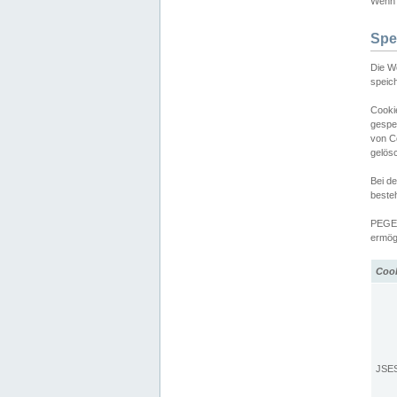
Wenn d
Spe
Die W
speic
Cooki
gespe
von C
gelös
Bei d
beste
PEGEL
ermögl
Coo
JSE