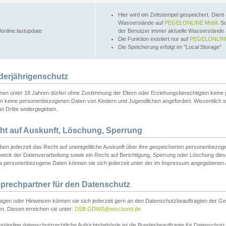
Hier wird ein Zeitstempel gespeichert. Dient
Wasserstände auf
PEGELONLINE Mobil
. S
lonline.lastupdate
der Benutzer immer aktuelle Wasserstände
Die Funktion existiert nur auf
PEGELONLINE
Die Speicherung erfolgt im "Local Storage"
derjährigenschutz
nen unter 18 Jahren dürfen ohne Zustimmung der Eltern oder Erziehungsberechtigten keine
n keine personenbezogenen Daten von Kindern und Jugendlichen angefordert. Wissentlich 
an Dritte weitergegeben.
ht auf Auskunft, Löschung, Sperrung
aben jederzeit das Recht auf unentgeltliche Auskunft über ihre gespeicherten personenbez
weck der Datenverarbeitung sowie ein Recht auf Berichtigung, Sperrung oder Löschung dies
 personenbezogene Daten können sie sich jederzeit unter der im Impressum angegebenen
prechpartner für den Datenschutz
ragen oder Hinweisen können sie sich jederzeit gern an den Datenschutzbeauftragten der Ge
n. Diesen erreichen sie unter:
DSB.GDWS@wsv.bund.de
ständige datenschutzrechtliche Aufsichtsbehörde ist die Bundesbeauftragte für Datenschutz u