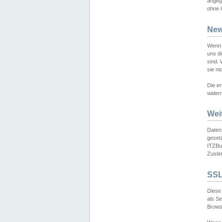
angeg
ohne i
New
Wenn 
uns d
sind.
sie ni
Die er
widerr
Wei
Daten,
gesetz
ITZBun
Zusti
SSL
Diese 
als S
Browse