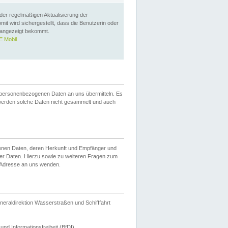
 der regelmäßigen Aktualisierung der
omit wird sichergestellt, dass die Benutzerin oder
 angezeigt bekommt.
 Mobil
 personenbezogenen Daten an uns übermitteln. Es
werden solche Daten nicht gesammelt und auch
ogenen Daten, deren Herkunft und Empfänger und
er Daten. Hierzu sowie zu weiteren Fragen zum
 Adresse an uns wenden.
neraldirektion Wasserstraßen und Schifffahrt
nd Informationsfreiheit (BfDI).