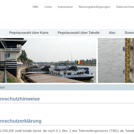
Hilfe
Links
Impressum
Nutzungsbedingungen
Datenschutz
Pegelauswahl über Karte
Pegelauswahl über Tabelle
Abo
Down
tter
enschutzhinweise
enschutzerklärung
ONLINE stellt Inhalte bereit, die nach § 2, Abs. 2 des Telemediengesetzes (TMG) als Teled