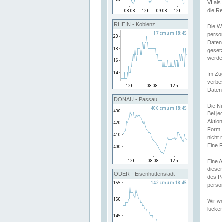
VI al
die R
RHEIN - Koblenz
Die W
perso
Daten
geset
werde
Im Zu
verbe
Daten
DONAU - Passau
Die N
Bei j
Aktion
Form 
nicht 
Eine R
Eine 
dieser
ODER - Eisenhüttenstadt
des P
persön
Wir we
lücken