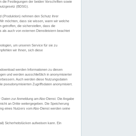
 die Festlegungen der beiden Vorschriften sowie
hutzgesetz (BDSG).
 (Produktion) nehmen den Schutz ihrer
ir möchten, dass sie wissen, wann wir welche
etroffen, die sicherstellen, dass die
 als auch von externen Dienstleistern beachtet
ologien, um unseren Service für sie zu
fehlen wir Ihnen, sich diese
endownload werden Informationen zu diesen
ogen und werden ausschließlich in anonymisierter
verbessern. Auch werden diese Nutzungsdaten
ie pseudonymisierten Zugriffsdaten anonymisiert.
her Daten zur Anmeldung am Abo-Dienst. Die Angabe
 nicht an Dritte weitergegeben. Die Speicherung
dung eines Nutzers vom Abo-Dienst werden seine
il) Sicherheitslücken aufweisen kann. Ein