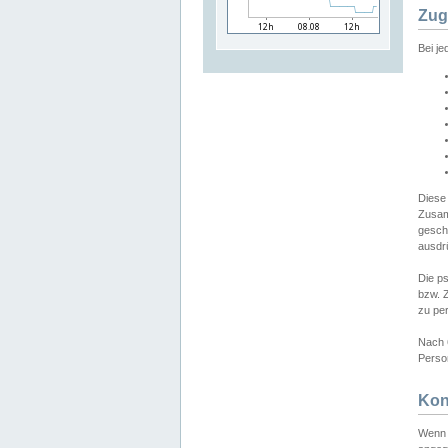
Zug
Bei j
Diese
Zusam
gesch
ausdrü
Die p
bzw. 
zu pe
Nach 
Person
Kon
Wenn 