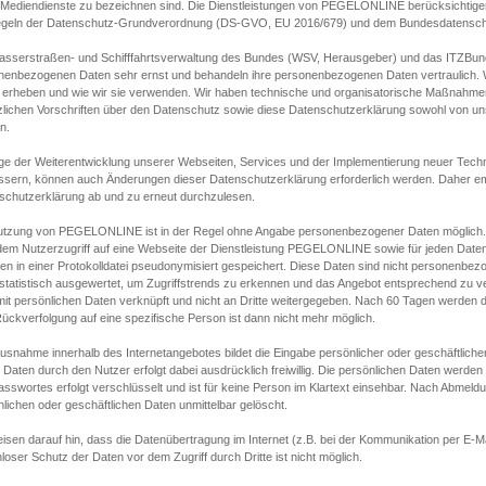
s Mediendienste zu bezeichnen sind. Die Dienstleistungen von PEGELONLINE berücksichtigen
egeln der Datenschutz-Grundverordnung (DS-GVO, EU 2016/679) und dem Bundesdatensc
asserstraßen- und Schifffahrtsverwaltung des Bundes (WSV, Herausgeber) und das ITZBund
nenbezogenen Daten sehr ernst und behandeln ihre personenbezogenen Daten vertraulich. W
 erheben und wie wir sie verwenden. Wir haben technische und organisatorische Maßnahmen g
zlichen Vorschriften über den Datenschutz sowie diese Datenschutzerklärung sowohl von uns
n.
ge der Weiterentwicklung unserer Webseiten, Services und der Implementierung neuer Techn
ssern, können auch Änderungen dieser Datenschutzerklärung erforderlich werden. Daher emp
schutzerklärung ab und zu erneut durchzulesen.
utzung von PEGELONLINE ist in der Regel ohne Angabe personenbezogener Daten möglich.
edem Nutzerzugriff auf eine Webseite der Dienstleistung PEGELONLINE sowie für jeden Dat
en in einer Protokolldatei pseudonymisiert gespeichert. Diese Daten sind nicht personenbez
statistisch ausgewertet, um Zugriffstrends zu erkennen und das Angebot entsprechend zu 
mit persönlichen Daten verknüpft und nicht an Dritte weitergegeben. Nach 60 Tagen werden d
ückverfolgung auf eine spezifische Person ist dann nicht mehr möglich.
Ausnahme innerhalb des Internetangebotes bildet die Eingabe persönlicher oder geschäftlic
 Daten durch den Nutzer erfolgt dabei ausdrücklich freiwillig. Die persönlichen Daten werden
asswortes erfolgt verschlüsselt und ist für keine Person im Klartext einsehbar. Nach Abmel
lichen oder geschäftlichen Daten unmittelbar gelöscht.
isen darauf hin, dass die Datenübertragung im Internet (z.B. bei der Kommunikation per E-Ma
loser Schutz der Daten vor dem Zugriff durch Dritte ist nicht möglich.