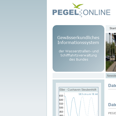
Start
Newsle
Dat
Elbe - Cuxhaven Steubenhöft
Dat
PEGEL