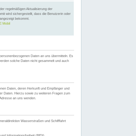
 der regelmäßigen Aktualisierung der
omit wird sichergestellt, dass die Benutzerin oder
 angezeigt bekommt.
 Mobil
 personenbezogenen Daten an uns übermitteln. Es
werden solche Daten nicht gesammelt und auch
ogenen Daten, deren Herkunft und Empfänger und
er Daten. Hierzu sowie zu weiteren Fragen zum
 Adresse an uns wenden.
neraldirektion Wasserstraßen und Schifffahrt
nd Informationsfreiheit (BfDI).