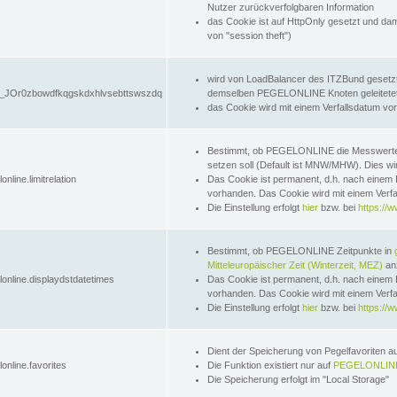
Nutzer zurückverfolgbaren Information
das Cookie ist auf HttpOnly gesetzt und dam
von "session theft")
wird von LoadBalancer des ITZBund gesetzt
JOr0zbowdfkqgskdxhlvsebttswszdq
demselben PEGELONLINE Knoten geleitetet w
das Cookie wird mit einem Verfallsdatum vo
Bestimmt, ob PEGELONLINE die Messwer
setzen soll (Default ist MNW/MHW). Dies wirk
online.limitrelation
Das Cookie ist permanent, d.h. nach einem 
vorhanden. Das Cookie wird mit einem Verfa
Die Einstellung erfolgt
hier
bzw. bei
https://w
Bestimmt, ob PEGELONLINE Zeitpunkte in
Mitteleuropäischer Zeit (Winterzeit, MEZ)
anz
lonline.displaydstdatetimes
Das Cookie ist permanent, d.h. nach einem 
vorhanden. Das Cookie wird mit einem Verfa
Die Einstellung erfolgt
hier
bzw. bei
https://w
Dient der Speicherung von Pegelfavoriten 
online.favorites
Die Funktion existiert nur auf
PEGELONLINE
Die Speicherung erfolgt im "Local Storage"