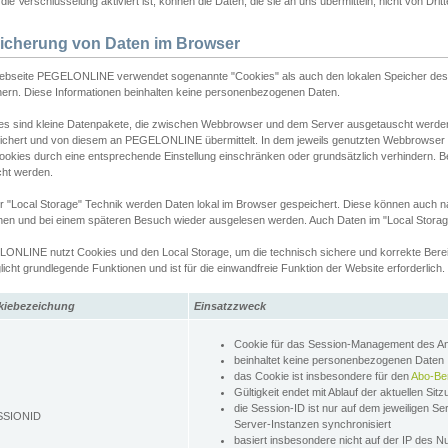
ie Verschlüsselung aktiviert ist, können die Daten, die sie an uns übermitteln, nicht von Dri
icherung von Daten im Browser
ebseite PEGELONLINE verwendet sogenannte "Cookies" als auch den lokalen Speicher des 
hern. Diese Informationen beinhalten keine personenbezogenen Daten.
es sind kleine Datenpakete, die zwischen Webbrowser und dem Server ausgetauscht werde
ichert und von diesem an PEGELONLINE übermittelt. In dem jeweils genutzten Webbrowser
ookies durch eine entsprechende Einstellung einschränken oder grundsätzlich verhindern. B
cht werden.
er "Local Storage" Technik werden Daten lokal im Browser gespeichert. Diese können auch 
hen und bei einem späteren Besuch wieder ausgelesen werden. Auch Daten im "Local Storag
ONLINE nutzt Cookies und den Local Storage, um die technisch sichere und korrekte Bereit
icht grundlegende Funktionen und ist für die einwandfreie Funktion der Website erforderlich.
kiebezeichung
Einsatzzweck
Cookie für das Session-Management des 
beinhaltet keine personenbezogenen Daten
das Cookie ist insbesondere für den
Abo-Be
Gültigkeit endet mit Ablauf der aktuellen Sit
die Session-ID ist nur auf dem jeweiligen Se
SSIONID
Server-Instanzen synchronisiert
basiert insbesondere nicht auf der IP des N