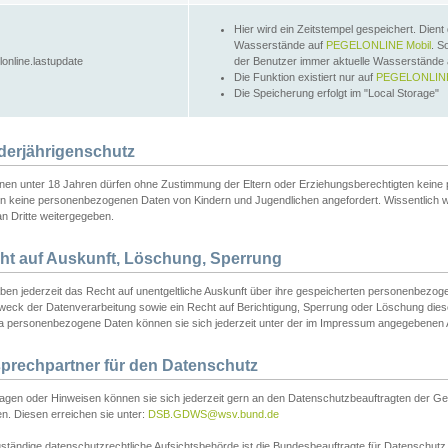
Hier wird ein Zeitstempel gespeichert. Dient
Wasserstände auf
PEGELONLINE Mobil
. S
lonline.lastupdate
der Benutzer immer aktuelle Wasserstände
Die Funktion existiert nur auf
PEGELONLINE
Die Speicherung erfolgt im "Local Storage"
derjährigenschutz
nen unter 18 Jahren dürfen ohne Zustimmung der Eltern oder Erziehungsberechtigten keine
n keine personenbezogenen Daten von Kindern und Jugendlichen angefordert. Wissentlich 
an Dritte weitergegeben.
ht auf Auskunft, Löschung, Sperrung
aben jederzeit das Recht auf unentgeltliche Auskunft über ihre gespeicherten personenbez
weck der Datenverarbeitung sowie ein Recht auf Berichtigung, Sperrung oder Löschung dies
 personenbezogene Daten können sie sich jederzeit unter der im Impressum angegebenen
prechpartner für den Datenschutz
ragen oder Hinweisen können sie sich jederzeit gern an den Datenschutzbeauftragten der Ge
n. Diesen erreichen sie unter:
DSB.GDWS@wsv.bund.de
ständige datenschutzrechtliche Aufsichtsbehörde ist die Bundesbeauftragte für Datenschutz u