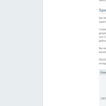
Wenn d
Spe
Die W
speic
Cooki
gespe
von C
gelös
Bei d
beste
PEGEL
ermögl
Coo
JSE