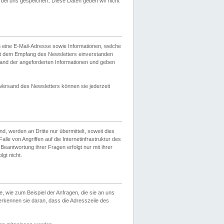
ei uns gespeichert. Diese Daten geben wir nicht
 eine E-Mail-Adresse sowie Informationen, welche
it dem Empfang des Newsletters einverstanden
sand der angeforderten Informationen und geben
 Versand des Newsletters können sie jederzeit
, werden an Dritte nur übermittelt, soweit dies
lle von Angriffen auf die Internetinfrastruktur des
Beantwortung ihrer Fragen erfolgt nur mit ihrer
gt nicht.
, wie zum Beispiel der Anfragen, die sie an uns
erkennen sie daran, dass die Adresszeile des