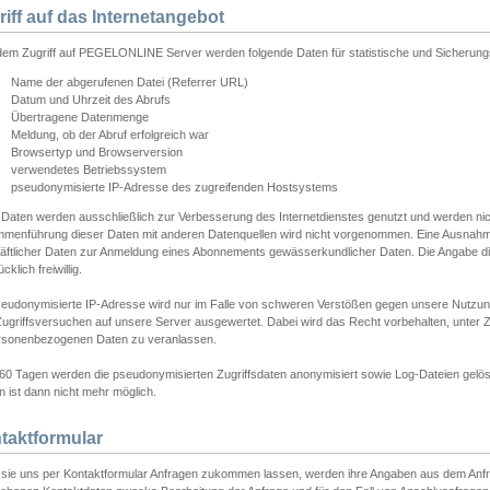
riff auf das Internetangebot
edem Zugriff auf PEGELONLINE Server werden folgende Daten für statistische und Sicherun
Name der abgerufenen Datei (Referrer URL)
Datum und Uhrzeit des Abrufs
Übertragene Datenmenge
Meldung, ob der Abruf erfolgreich war
Browsertyp und Browserversion
verwendetes Betriebssystem
pseudonymisierte IP-Adresse des zugreifenden Hostsystems
 Daten werden ausschließlich zur Verbesserung des Internetdienstes genutzt und werden ni
menführung dieser Daten mit anderen Datenquellen wird nicht vorgenommen. Eine Ausnahme 
äftlicher Daten zur Anmeldung eines Abonnements gewässerkundlicher Daten. Die Angabe die
cklich freiwillig.
seudonymisierte IP-Adresse wird nur im Falle von schweren Verstößen gegen unsere Nutzun
Zugriffsversuchen auf unsere Server ausgewertet. Dabei wird das Recht vorbehalten, unter Z
rsonenbezogenen Daten zu veranlassen.
60 Tagen werden die pseudonymisierten Zugriffsdaten anonymisiert sowie Log-Dateien gelösc
 ist dann nicht mehr möglich.
taktformular
sie uns per Kontaktformular Anfragen zukommen lassen, werden ihre Angaben aus dem Anfrag