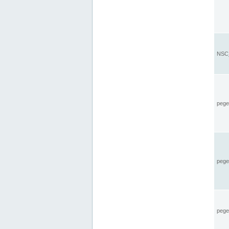
NSC_
pegel
pege
pegel