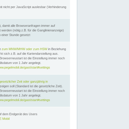
it nicht per JavaScript auslesbar (Verhinderung
, damit alle Browseranfragen immer auf
erden (nötig z.B. für die Ganglinienanzeige)
n einer Stunde gesetzt
te
zum MNW/MHW oder zum HSW
in Beziehung
t sich z.B. auf die Kartendarstellung aus.
Browserneustart ist die Einstellung immer noch
llsdatum von 1 Jahr angelegt.
ww.pegelmobil.de/gast/start#settings
gesetzlicher Zeit oder ganzjährig in
eigen soll (Standard ist die gesetzliche Zeit).
Browserneustart ist die Einstellung immer noch
llsdatum von 1 Jahr angelegt.
ww.pegelmobil.de/gast/start#settings
auf dem Endgerät des Users
 Mobil