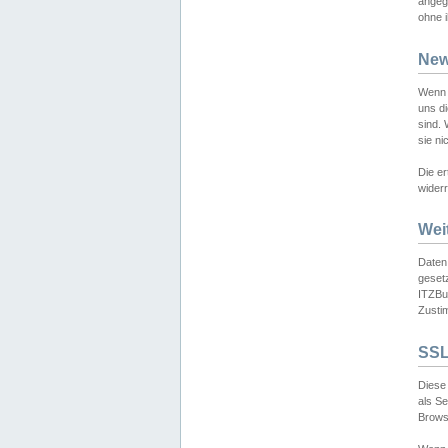
angeg
ohne i
New
Wenn 
uns d
sind.
sie ni
Die er
widerr
Wei
Daten,
gesetz
ITZBun
Zusti
SSL
Diese 
als S
Browse