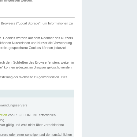
tten mitgelesen werden.
Browsers ("Local Storage") um Informationen zu
n. Cookies werden auf dem Rechner des Nutzers
 können Nutzerinnen und Nutzer die Verwendung
ereits gespeicherte Cookies können jederzeit
nach dem Schließen des Browserfensters weiterhin
e" können jederzeit im Browser gelöscht werden.
stellung der Webseite zu gewährleisten. Dies
Anwendungsservers
reich
von PEGELONLINE erforderlich
zung
rver gültig und wird nicht über verschiedene
utzers oder einer sonstigen auf den tatsächlichen