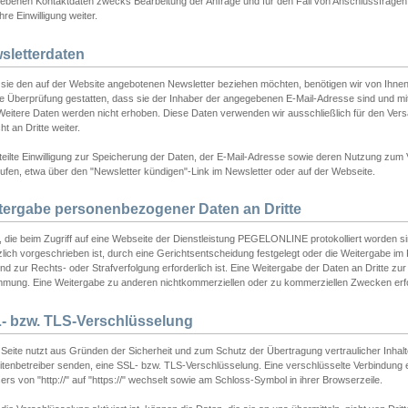
ebenen Kontaktdaten zwecks Bearbeitung der Anfrage und für den Fall von Anschlussfragen b
hre Einwilligung weiter.
sletterdaten
sie den auf der Website angebotenen Newsletter beziehen möchten, benötigen wir von Ihnen
ie Überprüfung gestatten, dass sie der Inhaber der angegebenen E-Mail-Adresse sind und m
 Weitere Daten werden nicht erhoben. Diese Daten verwenden wir ausschließlich für den Ver
cht an Dritte weiter.
teilte Einwilligung zur Speicherung der Daten, der E-Mail-Adresse sowie deren Nutzung zum
ufen, etwa über den "Newsletter kündigen"-Link im Newsletter oder auf der Webseite.
tergabe personenbezogener Daten an Dritte
 die beim Zugriff auf eine Webseite der Dienstleistung PEGELONLINE protokolliert worden sind
lich vorgeschrieben ist, durch eine Gerichtsentscheidung festgelegt oder die Weitergabe im Fa
d zur Rechts- oder Strafverfolgung erforderlich ist. Eine Weitergabe der Daten an Dritte zur 
mmung. Eine Weitergabe zu anderen nichtkommerziellen oder zu kommerziellen Zwecken erfol
- bzw. TLS-Verschlüsselung
Seite nutzt aus Gründen der Sicherheit und zum Schutz der Übertragung vertraulicher Inhalte
eitenbetreiber senden, eine SSL- bzw. TLS-Verschlüsselung. Eine verschlüsselte Verbindung 
rs von "http://" auf "https://" wechselt sowie am Schloss-Symbol in ihrer Browserzeile.