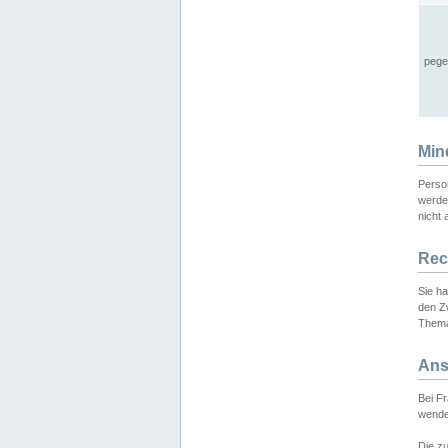
pege
Min
Perso
werde
nicht 
Rec
Sie h
den Z
Thema
Ans
Bei F
wende
Die zu