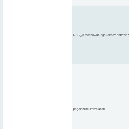
NSC_JOr0zbowdfkqgskdxhlvsebttsws
pegelonline.limitrelation