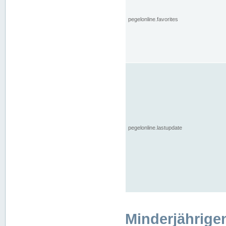
pegelonline.favorites
pegelonline.lastupdate
Minderjährige