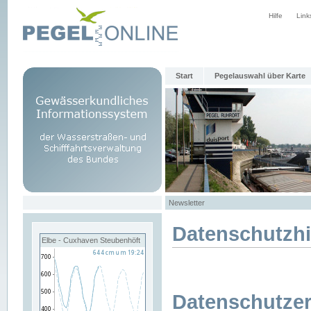
Hilfe
Link
Start
Pegelauswahl über Karte
Newsletter
Datenschutzh
Elbe - Cuxhaven Steubenhöft
Datenschutzer