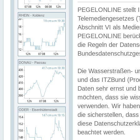
PEGELONLINE stellt Inh
RHEIN - Koblenz
Telemediengesetzes (
Abschnitt VI als Medie
PEGELONLINE berücksi
die Regeln der Date
Bundesdatenschutzge
DONAU - Passau
Die Wasserstraßen- u
und das ITZBund (Pro
Daten sehr ernst und 
möchten, dass sie wis
verwenden. Wir haben
ODER - Eisenhüttenstadt
die sicherstellen, das
diese Datenschutzerkl
beachtet werden.