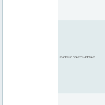
pegelonline.displaydstdatetimes