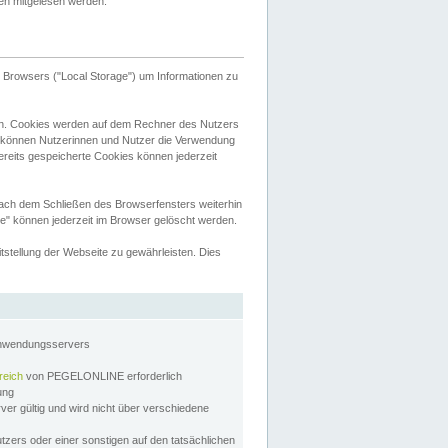
tten mitgelesen werden.
Browsers ("Local Storage") um Informationen zu
n. Cookies werden auf dem Rechner des Nutzers
 können Nutzerinnen und Nutzer die Verwendung
ereits gespeicherte Cookies können jederzeit
nach dem Schließen des Browserfensters weiterhin
e" können jederzeit im Browser gelöscht werden.
stellung der Webseite zu gewährleisten. Dies
Anwendungsservers
reich
von PEGELONLINE erforderlich
zung
rver gültig und wird nicht über verschiedene
utzers oder einer sonstigen auf den tatsächlichen