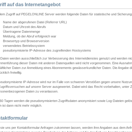
riff auf das Internetangebot
edem Zugriff auf PEGELONLINE Server werden folgende Daten für statistische und Sicherun
Name der abgerufenen Datei (Referrer URL)
Datum und Uhrzeit des Abrufs
Übertragene Datenmenge
Meldung, ob der Abruf erfolgreich war
Browsertyp und Browserversion
verwendetes Betriebssystem
pseudonymisierte IP-Adresse des zugreifenden Hostsystems
 Daten werden ausschließlich zur Verbesserung des Internetdienstes genutzt und werden ni
menführung dieser Daten mit anderen Datenquellen wird nicht vorgenommen. Eine Ausnahme 
äftlicher Daten zur Anmeldung eines Abonnements gewässerkundlicher Daten. Die Angabe die
cklich freiwillig.
seudonymisierte IP-Adresse wird nur im Falle von schweren Verstößen gegen unsere Nutzun
Zugriffsversuchen auf unsere Server ausgewertet. Dabei wird das Recht vorbehalten, unter Z
rsonenbezogenen Daten zu veranlassen.
60 Tagen werden die pseudonymisierten Zugriffsdaten anonymisiert sowie Log-Dateien gelösc
 ist dann nicht mehr möglich.
taktformular
sie uns per Kontaktformular Anfragen zukommen lassen, werden ihre Angaben aus dem Anfrag