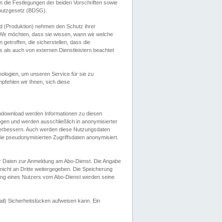
 die Festlegungen der beiden Vorschriften sowie
hutzgesetz (BDSG).
 (Produktion) nehmen den Schutz ihrer
ir möchten, dass sie wissen, wann wir welche
etroffen, die sicherstellen, dass die
 als auch von externen Dienstleistern beachtet
ologien, um unseren Service für sie zu
fehlen wir Ihnen, sich diese
endownload werden Informationen zu diesen
ogen und werden ausschließlich in anonymisierter
verbessern. Auch werden diese Nutzungsdaten
ie pseudonymisierten Zugriffsdaten anonymisiert.
her Daten zur Anmeldung am Abo-Dienst. Die Angabe
 nicht an Dritte weitergegeben. Die Speicherung
dung eines Nutzers vom Abo-Dienst werden seine
il) Sicherheitslücken aufweisen kann. Ein