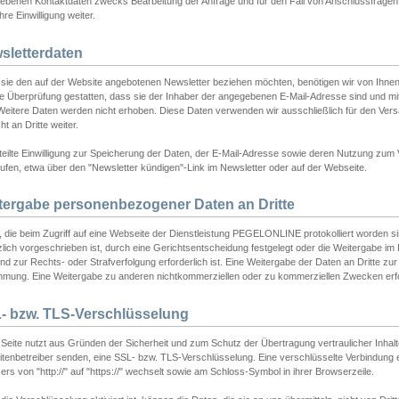
ebenen Kontaktdaten zwecks Bearbeitung der Anfrage und für den Fall von Anschlussfragen b
hre Einwilligung weiter.
sletterdaten
sie den auf der Website angebotenen Newsletter beziehen möchten, benötigen wir von Ihnen
ie Überprüfung gestatten, dass sie der Inhaber der angegebenen E-Mail-Adresse sind und m
 Weitere Daten werden nicht erhoben. Diese Daten verwenden wir ausschließlich für den Ver
cht an Dritte weiter.
teilte Einwilligung zur Speicherung der Daten, der E-Mail-Adresse sowie deren Nutzung zum
ufen, etwa über den "Newsletter kündigen"-Link im Newsletter oder auf der Webseite.
tergabe personenbezogener Daten an Dritte
 die beim Zugriff auf eine Webseite der Dienstleistung PEGELONLINE protokolliert worden sind
lich vorgeschrieben ist, durch eine Gerichtsentscheidung festgelegt oder die Weitergabe im Fa
d zur Rechts- oder Strafverfolgung erforderlich ist. Eine Weitergabe der Daten an Dritte zur 
mmung. Eine Weitergabe zu anderen nichtkommerziellen oder zu kommerziellen Zwecken erfol
- bzw. TLS-Verschlüsselung
Seite nutzt aus Gründen der Sicherheit und zum Schutz der Übertragung vertraulicher Inhalte
eitenbetreiber senden, eine SSL- bzw. TLS-Verschlüsselung. Eine verschlüsselte Verbindung 
rs von "http://" auf "https://" wechselt sowie am Schloss-Symbol in ihrer Browserzeile.