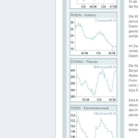
VI al
die R
RHEIN - Koblenz
Die W
perso
Daten
geset
werde
Im Zu
verbe
Daten
DONAU - Passau
Die N
Bei j
Aktion
Form 
nicht 
Eine R
Eine 
dieser
ODER - Eisenhüttenstadt
des P
persön
Wir we
lücken