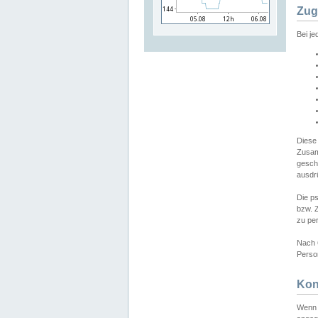
Zug
Bei j
Diese
Zusam
gesch
ausdrü
Die p
bzw. 
zu pe
Nach 
Person
Kon
Wenn 