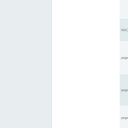
NSC_
pegel
pege
pegel