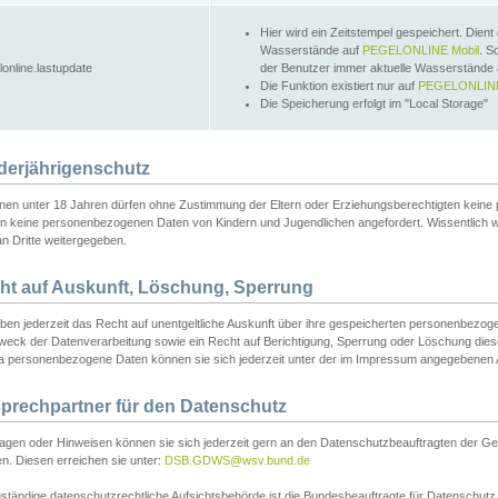
Hier wird ein Zeitstempel gespeichert. Dient
Wasserstände auf
PEGELONLINE Mobil
. S
lonline.lastupdate
der Benutzer immer aktuelle Wasserstände
Die Funktion existiert nur auf
PEGELONLINE
Die Speicherung erfolgt im "Local Storage"
derjährigenschutz
nen unter 18 Jahren dürfen ohne Zustimmung der Eltern oder Erziehungsberechtigten keine
n keine personenbezogenen Daten von Kindern und Jugendlichen angefordert. Wissentlich 
an Dritte weitergegeben.
ht auf Auskunft, Löschung, Sperrung
aben jederzeit das Recht auf unentgeltliche Auskunft über ihre gespeicherten personenbez
weck der Datenverarbeitung sowie ein Recht auf Berichtigung, Sperrung oder Löschung dies
 personenbezogene Daten können sie sich jederzeit unter der im Impressum angegebenen
prechpartner für den Datenschutz
ragen oder Hinweisen können sie sich jederzeit gern an den Datenschutzbeauftragten der Ge
n. Diesen erreichen sie unter:
DSB.GDWS@wsv.bund.de
ständige datenschutzrechtliche Aufsichtsbehörde ist die Bundesbeauftragte für Datenschutz u