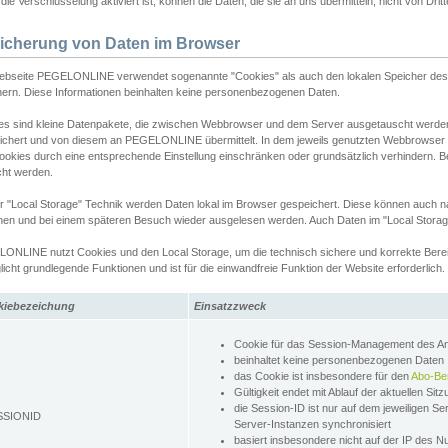
ie Verschlüsselung aktiviert ist, können die Daten, die sie an uns übermitteln, nicht von Dri
icherung von Daten im Browser
ebseite PEGELONLINE verwendet sogenannte "Cookies" als auch den lokalen Speicher des 
hern. Diese Informationen beinhalten keine personenbezogenen Daten.
es sind kleine Datenpakete, die zwischen Webbrowser und dem Server ausgetauscht werde
ichert und von diesem an PEGELONLINE übermittelt. In dem jeweils genutzten Webbrowser
ookies durch eine entsprechende Einstellung einschränken oder grundsätzlich verhindern. B
cht werden.
er "Local Storage" Technik werden Daten lokal im Browser gespeichert. Diese können auch 
hen und bei einem späteren Besuch wieder ausgelesen werden. Auch Daten im "Local Storag
ONLINE nutzt Cookies und den Local Storage, um die technisch sichere und korrekte Bereit
icht grundlegende Funktionen und ist für die einwandfreie Funktion der Website erforderlich.
kiebezeichung
Einsatzzweck
Cookie für das Session-Management des 
beinhaltet keine personenbezogenen Daten
das Cookie ist insbesondere für den
Abo-Be
Gültigkeit endet mit Ablauf der aktuellen Sit
die Session-ID ist nur auf dem jeweiligen Se
SSIONID
Server-Instanzen synchronisiert
basiert insbesondere nicht auf der IP des N