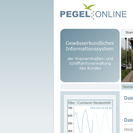
Start
Newsle
Dat
Elbe - Cuxhaven Steubenhöft
Dat
PEGEL