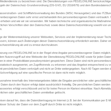
s Mediendienste zu bezeichnen sind. Die Dienstleistungen von PEGELONLINE berücksichtigen
egeln der Datenschutz-Grundverordnung (DS-GVO, EU 2016/679) und dem Bundesdatensc
asserstraßen- und Schifffahrtsverwaltung des Bundes (WSV, Herausgeber) und das ITZBund
nenbezogenen Daten sehr ernst und behandeln ihre personenbezogenen Daten vertraulich. W
 erheben und wie wir sie verwenden. Wir haben technische und organisatorische Maßnahmen g
zlichen Vorschriften über den Datenschutz sowie diese Datenschutzerklärung sowohl von uns
n.
ge der Weiterentwicklung unserer Webseiten, Services und der Implementierung neuer Techn
ssern, können auch Änderungen dieser Datenschutzerklärung erforderlich werden. Daher emp
schutzerklärung ab und zu erneut durchzulesen.
utzung von PEGELONLINE ist in der Regel ohne Angabe personenbezogener Daten möglich.
edem Nutzerzugriff auf eine Webseite der Dienstleistung PEGELONLINE sowie für jeden Dat
en in einer Protokolldatei pseudonymisiert gespeichert. Diese Daten sind nicht personenbez
statistisch ausgewertet, um Zugriffstrends zu erkennen und das Angebot entsprechend zu 
mit persönlichen Daten verknüpft und nicht an Dritte weitergegeben. Nach 60 Tagen werden d
ückverfolgung auf eine spezifische Person ist dann nicht mehr möglich.
Ausnahme innerhalb des Internetangebotes bildet die Eingabe persönlicher oder geschäftlic
 Daten durch den Nutzer erfolgt dabei ausdrücklich freiwillig. Die persönlichen Daten werden
asswortes erfolgt verschlüsselt und ist für keine Person im Klartext einsehbar. Nach Abmel
lichen oder geschäftlichen Daten unmittelbar gelöscht.
isen darauf hin, dass die Datenübertragung im Internet (z.B. bei der Kommunikation per E-Ma
loser Schutz der Daten vor dem Zugriff durch Dritte ist nicht möglich.