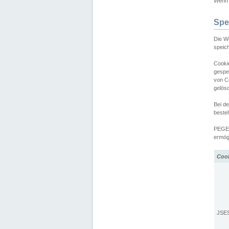
Wenn d
Spe
Die W
speic
Cooki
gespe
von C
gelös
Bei d
beste
PEGEL
ermögl
Coo
JSE