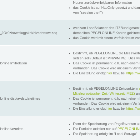
Nutzer zurückverfolgbaren Information
das Cookie ist auf HttpOnly gesetzt und dam
von "session theft")
wird von LoadBalancer des ITZBund gesetzt
JOr0zbowdfkqgskdxhlvsebttswszdq
demselben PEGELONLINE Knoten geleitetet w
das Cookie wird mit einem Verfallsdatum vo
Bestimmt, ob PEGELONLINE die Messwer
setzen soll (Default ist MNW/MHW). Dies wirk
online.limitrelation
Das Cookie ist permanent, d.h. nach einem 
vorhanden. Das Cookie wird mit einem Verfa
Die Einstellung erfolgt
hier
bzw. bei
https://w
Bestimmt, ob PEGELONLINE Zeitpunkte in
Mitteleuropäischer Zeit (Winterzeit, MEZ)
anz
lonline.displaydstdatetimes
Das Cookie ist permanent, d.h. nach einem 
vorhanden. Das Cookie wird mit einem Verfa
Die Einstellung erfolgt
hier
bzw. bei
https://w
Dient der Speicherung von Pegelfavoriten 
online.favorites
Die Funktion existiert nur auf
PEGELONLINE
Die Speicherung erfolgt im "Local Storage"