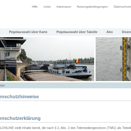
Hilfe
Links
Impressum
Nutzungsbedingungen
Datenschutz
Pegelauswahl über Karte
Pegelauswahl über Tabelle
Abo
Down
tter
enschutzhinweise
enschutzerklärung
ONLINE stellt Inhalte bereit, die nach § 2, Abs. 2 des Telemediengesetzes (TMG) als Teled