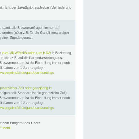
it nicht per JavaScript auslesbar (Verhinderung
, damit alle Browseranfragen immer auf
erden (nötig z.B. für die Ganglinienanzeige)
n einer Stunde gesetzt
te
zum MNW/MHW oder zum HSW
in Beziehung
t sich z.B. auf die Kartendarstellung aus.
Browserneustart ist die Einstellung immer noch
llsdatum von 1 Jahr angelegt.
ww.pegelmobil.de/gast/start#settings
gesetzlicher Zeit oder ganzjährig in
eigen soll (Standard ist die gesetzliche Zeit).
Browserneustart ist die Einstellung immer noch
llsdatum von 1 Jahr angelegt.
ww.pegelmobil.de/gast/start#settings
auf dem Endgerät des Users
 Mobil