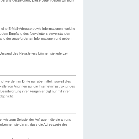
ei uns gespeichert. Diese Daten geben wir nicht
 eine E-Mail-Adresse sowie Informationen, welche
it dem Empfang des Newsletters einverstanden
sand der angeforderten Informationen und geben
 Versand des Newsletters können sie jederzeit
, werden an Dritte nur übermittelt, soweit dies
lle von Angriffen auf die Internetinfrastruktur des
Beantwortung ihrer Fragen erfolgt nur mit ihrer
gt nicht.
, wie zum Beispiel der Anfragen, die sie an uns
erkennen sie daran, dass die Adresszeile des