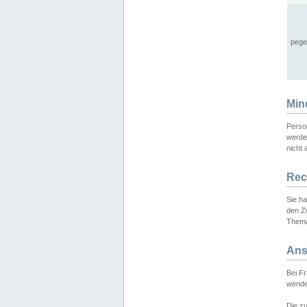
pege
Min
Perso
werde
nicht 
Rec
Sie h
den Z
Thema
Ans
Bei F
wende
Die zu