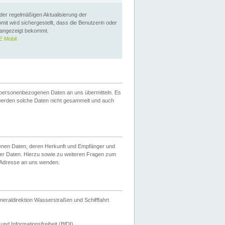
 der regelmäßigen Aktualisierung der
omit wird sichergestellt, dass die Benutzerin oder
 angezeigt bekommt.
 Mobil
 personenbezogenen Daten an uns übermitteln. Es
werden solche Daten nicht gesammelt und auch
ogenen Daten, deren Herkunft und Empfänger und
er Daten. Hierzu sowie zu weiteren Fragen zum
 Adresse an uns wenden.
neraldirektion Wasserstraßen und Schifffahrt
nd Informationsfreiheit (BfDI).