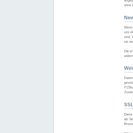
angeg
ohne i
New
Wenn 
uns d
sind.
sie ni
Die er
widerr
Wei
Daten,
gesetz
ITZBun
Zusti
SSL
Diese 
als S
Browse