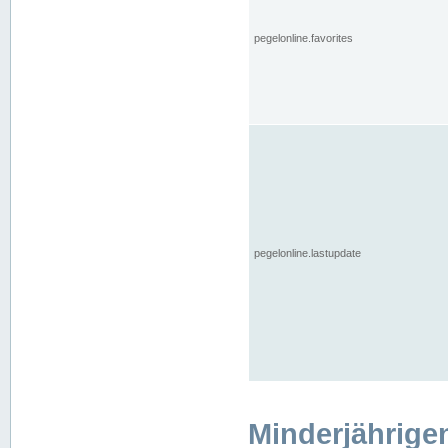
pegelonline.favorites
pegelonline.lastupdate
Minderjährige