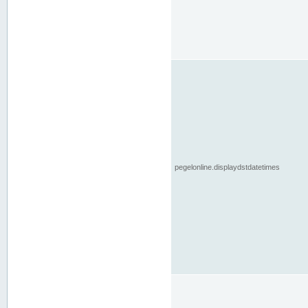
pegelonline.displaydstdatetimes