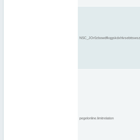
NSC_JOr0zbowdfkqgskdxhlvsebttsws
pegelonline.limitrelation