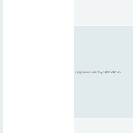
pegelonline.displaydstdatetimes