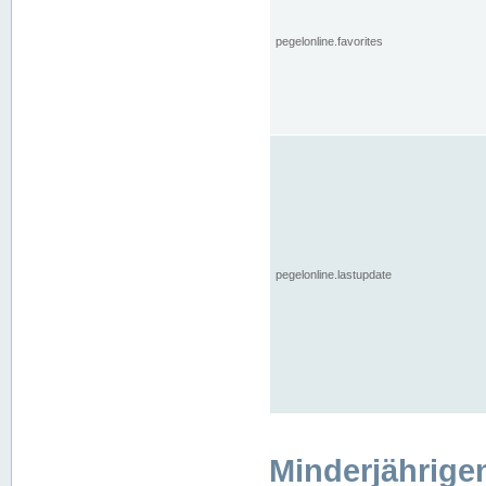
pegelonline.favorites
pegelonline.lastupdate
Minderjährige