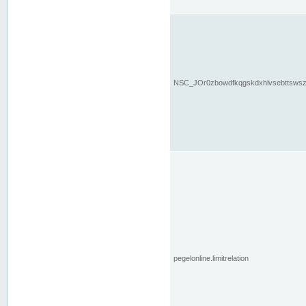
NSC_JOr0zbowdfkqgskdxhlvsebttsws
pegelonline.limitrelation