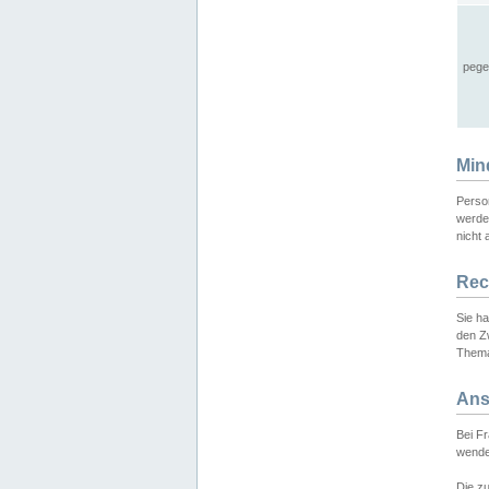
pege
Min
Perso
werde
nicht 
Rec
Sie h
den Z
Thema
Ans
Bei F
wende
Die zu