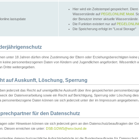
Hier wird ein Zeitstempel gespeichert. Dient
Wasserstände auf
PEGELONLINE Mobil
. S
lonline.lastupdate
der Benutzer immer aktuelle Wasserstände
Die Funktion existiert nur auf
PEGELONLINE
Die Speicherung erfolgt im "Local Storage"
derjährigenschutz
nen unter 18 Jahren dürfen ohne Zustimmung der Eltern oder Erziehungsberechtigten keine
n keine personenbezogenen Daten von Kindern und Jugendlichen angefordert. Wissentlich 
an Dritte weitergegeben.
ht auf Auskunft, Löschung, Sperrung
aben jederzeit das Recht auf unentgeltliche Auskunft über ihre gespeicherten personenbez
weck der Datenverarbeitung sowie ein Recht auf Berichtigung, Sperrung oder Löschung dies
 personenbezogene Daten können sie sich jederzeit unter der im Impressum angegebenen
prechpartner für den Datenschutz
ragen oder Hinweisen können sie sich jederzeit gern an den Datenschutzbeauftragten der Ge
n. Diesen erreichen sie unter:
DSB.GDWS@wsv.bund.de
ständige datenschutzrechtliche Aufsichtsbehörde ist die Bundesbeauftragte für Datenschutz u