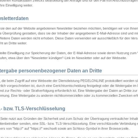
ebenen Kontaktdaten zwecks Bearbeitung der Anfrage und für den Fall von Anschlussfragen b
hre Einwilligung weiter.
sletterdaten
sie den auf der Website angebotenen Newsletter beziehen möchten, benötigen wir von Ihnen
ie Überprüfung gestatten, dass sie der Inhaber der angegebenen E-Mail-Adresse sind und m
 Weitere Daten werden nicht erhoben. Diese Daten verwenden wir ausschließlich für den Ver
cht an Dritte weiter.
teilte Einwilligung zur Speicherung der Daten, der E-Mail-Adresse sowie deren Nutzung zum
ufen, etwa über den "Newsletter kündigen"-Link im Newsletter oder auf der Webseite.
tergabe personenbezogener Daten an Dritte
 die beim Zugriff auf eine Webseite der Dienstleistung PEGELONLINE protokolliert worden sind
lich vorgeschrieben ist, durch eine Gerichtsentscheidung festgelegt oder die Weitergabe im Fa
d zur Rechts- oder Strafverfolgung erforderlich ist. Eine Weitergabe der Daten an Dritte zur 
mmung. Eine Weitergabe zu anderen nichtkommerziellen oder zu kommerziellen Zwecken erfol
- bzw. TLS-Verschlüsselung
Seite nutzt aus Gründen der Sicherheit und zum Schutz der Übertragung vertraulicher Inhalte
eitenbetreiber senden, eine SSL- bzw. TLS-Verschlüsselung. Eine verschlüsselte Verbindung 
rs von "http://" auf "https://" wechselt sowie am Schloss-Symbol in ihrer Browserzeile.