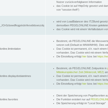
Nutzer zurückverfolgbaren Information
das Cookie ist auf HttpOnly gesetzt und dam
von "session theft")
wird von LoadBalancer des ITZBund gesetzt
JOr0zbowdfkqgskdxhlvsebttswszdq
demselben PEGELONLINE Knoten geleitetet w
das Cookie wird mit einem Verfallsdatum vo
Bestimmt, ob PEGELONLINE die Messwer
setzen soll (Default ist MNW/MHW). Dies wirk
online.limitrelation
Das Cookie ist permanent, d.h. nach einem 
vorhanden. Das Cookie wird mit einem Verfa
Die Einstellung erfolgt
hier
bzw. bei
https://w
Bestimmt, ob PEGELONLINE Zeitpunkte in
Mitteleuropäischer Zeit (Winterzeit, MEZ)
anz
lonline.displaydstdatetimes
Das Cookie ist permanent, d.h. nach einem 
vorhanden. Das Cookie wird mit einem Verfa
Die Einstellung erfolgt
hier
bzw. bei
https://w
Dient der Speicherung von Pegelfavoriten 
online.favorites
Die Funktion existiert nur auf
PEGELONLINE
Die Speicherung erfolgt im "Local Storage"