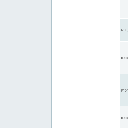
NSC_
pegel
pege
pegel