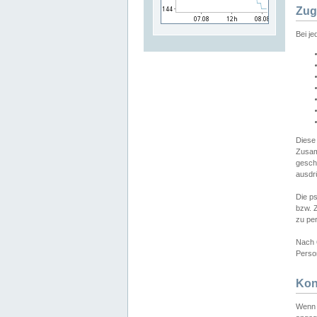
Zug
Bei j
Diese
Zusam
gesch
ausdrü
Die p
bzw. 
zu pe
Nach 
Person
Kon
Wenn 