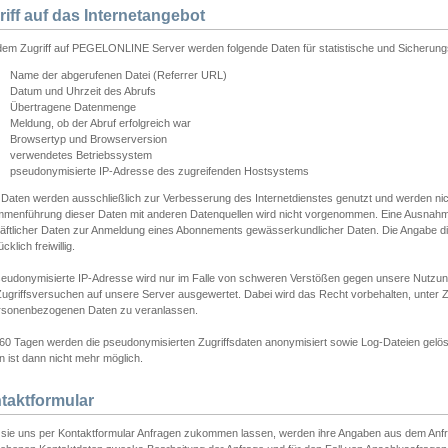
riff auf das Internetangebot
edem Zugriff auf PEGELONLINE Server werden folgende Daten für statistische und Sicherun
Name der abgerufenen Datei (Referrer URL)
Datum und Uhrzeit des Abrufs
Übertragene Datenmenge
Meldung, ob der Abruf erfolgreich war
Browsertyp und Browserversion
verwendetes Betriebssystem
pseudonymisierte IP-Adresse des zugreifenden Hostsystems
 Daten werden ausschließlich zur Verbesserung des Internetdienstes genutzt und werden ni
menführung dieser Daten mit anderen Datenquellen wird nicht vorgenommen. Eine Ausnahme 
äftlicher Daten zur Anmeldung eines Abonnements gewässerkundlicher Daten. Die Angabe die
cklich freiwillig.
seudonymisierte IP-Adresse wird nur im Falle von schweren Verstößen gegen unsere Nutzun
Zugriffsversuchen auf unsere Server ausgewertet. Dabei wird das Recht vorbehalten, unter Z
rsonenbezogenen Daten zu veranlassen.
60 Tagen werden die pseudonymisierten Zugriffsdaten anonymisiert sowie Log-Dateien gelösc
 ist dann nicht mehr möglich.
taktformular
sie uns per Kontaktformular Anfragen zukommen lassen, werden ihre Angaben aus dem Anfrag