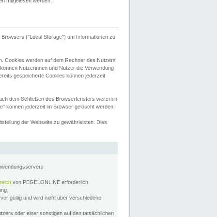
tten mitgelesen werden.
Browsers ("Local Storage") um Informationen zu
n. Cookies werden auf dem Rechner des Nutzers
 können Nutzerinnen und Nutzer die Verwendung
ereits gespeicherte Cookies können jederzeit
nach dem Schließen des Browserfensters weiterhin
e" können jederzeit im Browser gelöscht werden.
stellung der Webseite zu gewährleisten. Dies
Anwendungsservers
reich
von PEGELONLINE erforderlich
zung
rver gültig und wird nicht über verschiedene
utzers oder einer sonstigen auf den tatsächlichen