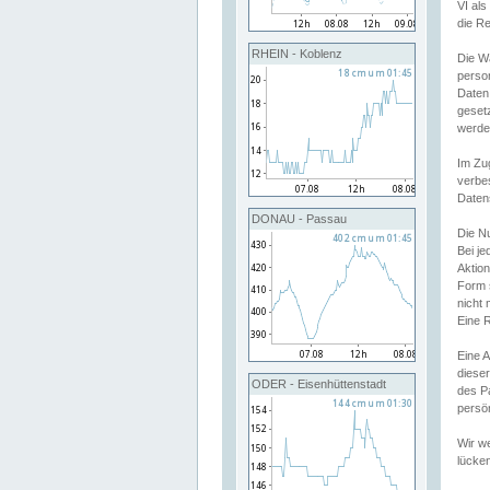
VI al
die R
RHEIN - Koblenz
Die W
perso
Daten
geset
werde
Im Zu
verbe
Daten
DONAU - Passau
Die N
Bei j
Aktion
Form 
nicht 
Eine R
Eine 
dieser
ODER - Eisenhüttenstadt
des P
persön
Wir we
lücken