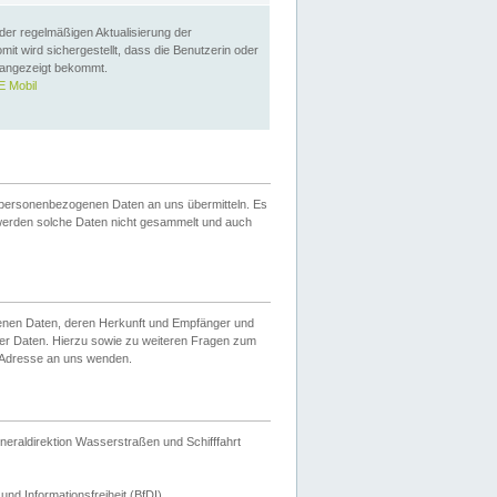
 der regelmäßigen Aktualisierung der
omit wird sichergestellt, dass die Benutzerin oder
 angezeigt bekommt.
 Mobil
 personenbezogenen Daten an uns übermitteln. Es
werden solche Daten nicht gesammelt und auch
ogenen Daten, deren Herkunft und Empfänger und
er Daten. Hierzu sowie zu weiteren Fragen zum
 Adresse an uns wenden.
neraldirektion Wasserstraßen und Schifffahrt
nd Informationsfreiheit (BfDI).