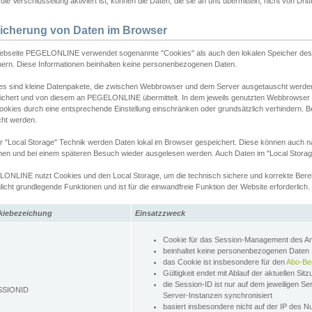
ie Verschlüsselung aktiviert ist, können die Daten, die sie an uns übermitteln, nicht von Dri
icherung von Daten im Browser
ebseite PEGELONLINE verwendet sogenannte "Cookies" als auch den lokalen Speicher des 
hern. Diese Informationen beinhalten keine personenbezogenen Daten.
es sind kleine Datenpakete, die zwischen Webbrowser und dem Server ausgetauscht werde
ichert und von diesem an PEGELONLINE übermittelt. In dem jeweils genutzten Webbrowser
ookies durch eine entsprechende Einstellung einschränken oder grundsätzlich verhindern. B
cht werden.
er "Local Storage" Technik werden Daten lokal im Browser gespeichert. Diese können auch 
hen und bei einem späteren Besuch wieder ausgelesen werden. Auch Daten im "Local Storag
ONLINE nutzt Cookies und den Local Storage, um die technisch sichere und korrekte Bereit
icht grundlegende Funktionen und ist für die einwandfreie Funktion der Website erforderlich.
kiebezeichung
Einsatzzweck
Cookie für das Session-Management des 
beinhaltet keine personenbezogenen Daten
das Cookie ist insbesondere für den
Abo-Be
Gültigkeit endet mit Ablauf der aktuellen Sit
die Session-ID ist nur auf dem jeweiligen Se
SSIONID
Server-Instanzen synchronisiert
basiert insbesondere nicht auf der IP des N