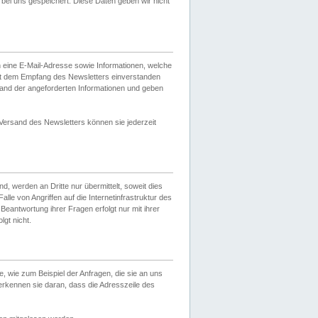
ei uns gespeichert. Diese Daten geben wir nicht
 eine E-Mail-Adresse sowie Informationen, welche
it dem Empfang des Newsletters einverstanden
sand der angeforderten Informationen und geben
 Versand des Newsletters können sie jederzeit
, werden an Dritte nur übermittelt, soweit dies
lle von Angriffen auf die Internetinfrastruktur des
Beantwortung ihrer Fragen erfolgt nur mit ihrer
gt nicht.
, wie zum Beispiel der Anfragen, die sie an uns
erkennen sie daran, dass die Adresszeile des