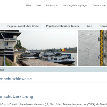
Hilfe
Links
Impressum
Nutzungsbedingungen
Datenschutz
Pegelauswahl über Karte
Pegelauswahl über Tabelle
Abo
Down
tter
enschutzhinweise
enschutzerklärung
ONLINE stellt Inhalte bereit, die nach § 2, Abs. 2 des Telemediengesetzes (TMG) als Teled