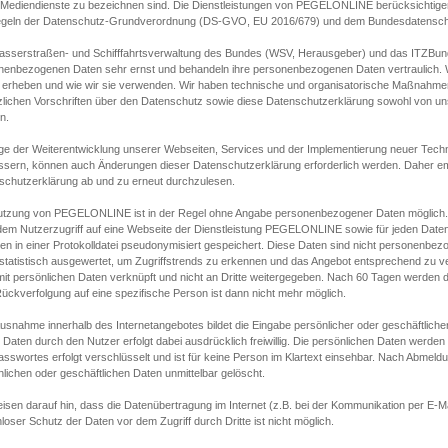
s Mediendienste zu bezeichnen sind. Die Dienstleistungen von PEGELONLINE berücksichtigen
egeln der Datenschutz-Grundverordnung (DS-GVO, EU 2016/679) und dem Bundesdatensc
asserstraßen- und Schifffahrtsverwaltung des Bundes (WSV, Herausgeber) und das ITZBund
nenbezogenen Daten sehr ernst und behandeln ihre personenbezogenen Daten vertraulich. W
 erheben und wie wir sie verwenden. Wir haben technische und organisatorische Maßnahmen g
zlichen Vorschriften über den Datenschutz sowie diese Datenschutzerklärung sowohl von uns
n.
ge der Weiterentwicklung unserer Webseiten, Services und der Implementierung neuer Techn
ssern, können auch Änderungen dieser Datenschutzerklärung erforderlich werden. Daher emp
schutzerklärung ab und zu erneut durchzulesen.
utzung von PEGELONLINE ist in der Regel ohne Angabe personenbezogener Daten möglich.
edem Nutzerzugriff auf eine Webseite der Dienstleistung PEGELONLINE sowie für jeden Dat
en in einer Protokolldatei pseudonymisiert gespeichert. Diese Daten sind nicht personenbez
statistisch ausgewertet, um Zugriffstrends zu erkennen und das Angebot entsprechend zu 
mit persönlichen Daten verknüpft und nicht an Dritte weitergegeben. Nach 60 Tagen werden d
ückverfolgung auf eine spezifische Person ist dann nicht mehr möglich.
Ausnahme innerhalb des Internetangebotes bildet die Eingabe persönlicher oder geschäftlic
 Daten durch den Nutzer erfolgt dabei ausdrücklich freiwillig. Die persönlichen Daten werden
asswortes erfolgt verschlüsselt und ist für keine Person im Klartext einsehbar. Nach Abmel
lichen oder geschäftlichen Daten unmittelbar gelöscht.
isen darauf hin, dass die Datenübertragung im Internet (z.B. bei der Kommunikation per E-Ma
loser Schutz der Daten vor dem Zugriff durch Dritte ist nicht möglich.