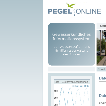
Start
Newsle
Dat
Elbe - Cuxhaven Steubenhöft
Dat
PEGEL