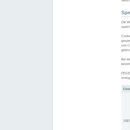
Wenn d
Spe
Die W
speic
Cooki
gespe
von C
gelös
Bei d
beste
PEGEL
ermögl
Coo
JSE