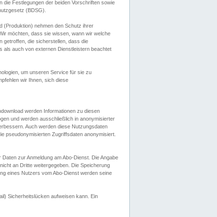
 die Festlegungen der beiden Vorschriften sowie
hutzgesetz (BDSG).
 (Produktion) nehmen den Schutz ihrer
ir möchten, dass sie wissen, wann wir welche
etroffen, die sicherstellen, dass die
 als auch von externen Dienstleistern beachtet
ologien, um unseren Service für sie zu
fehlen wir Ihnen, sich diese
endownload werden Informationen zu diesen
ogen und werden ausschließlich in anonymisierter
verbessern. Auch werden diese Nutzungsdaten
ie pseudonymisierten Zugriffsdaten anonymisiert.
her Daten zur Anmeldung am Abo-Dienst. Die Angabe
 nicht an Dritte weitergegeben. Die Speicherung
dung eines Nutzers vom Abo-Dienst werden seine
il) Sicherheitslücken aufweisen kann. Ein