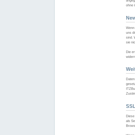
angeg
ohne i
New
Wenn 
uns d
sind.
sie ni
Die er
widerr
Wei
Daten,
gesetz
ITZBun
Zusti
SSL
Diese 
als S
Browse