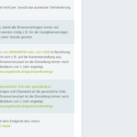
it nicht per JavaScript auslesbar (Verhinderung
, damit alle Browseranfragen immer auf
erden (nötig z.B. für die Ganglinienanzeige)
n einer Stunde gesetzt
te
zum MNW/MHW oder zum HSW
in Beziehung
t sich z.B. auf die Kartendarstellung aus.
Browserneustart ist die Einstellung immer noch
llsdatum von 1 Jahr angelegt.
ww.pegelmobil.de/gast/start#settings
gesetzlicher Zeit oder ganzjährig in
eigen soll (Standard ist die gesetzliche Zeit).
Browserneustart ist die Einstellung immer noch
llsdatum von 1 Jahr angelegt.
ww.pegelmobil.de/gast/start#settings
auf dem Endgerät des Users
 Mobil