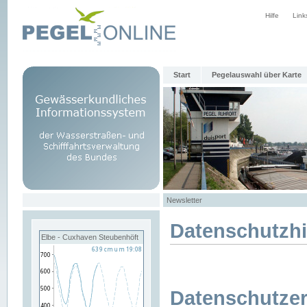
Hilfe
Link
Start
Pegelauswahl über Karte
Newsletter
Datenschutzh
Elbe - Cuxhaven Steubenhöft
Datenschutzer