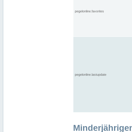
pegelonline.favorites
pegelonline.lastupdate
Minderjährige