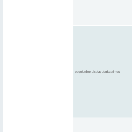
pegelonline.displaydstdatetimes