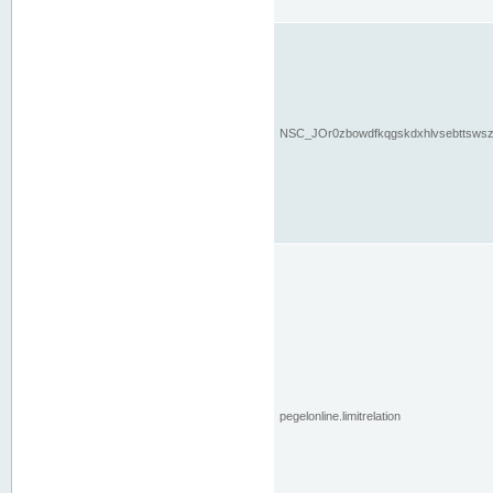
NSC_JOr0zbowdfkqgskdxhlvsebttsws
pegelonline.limitrelation