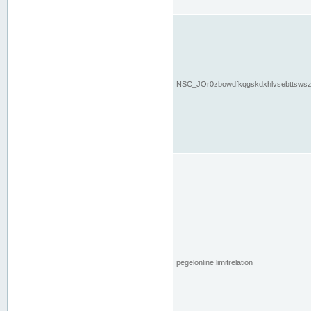
NSC_JOr0zbowdfkqgskdxhlvsebttsws
pegelonline.limitrelation