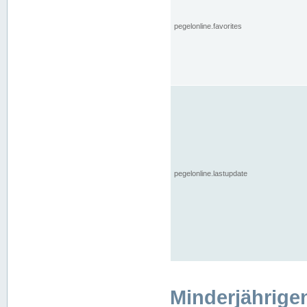
pegelonline.favorites
pegelonline.lastupdate
Minderjährige