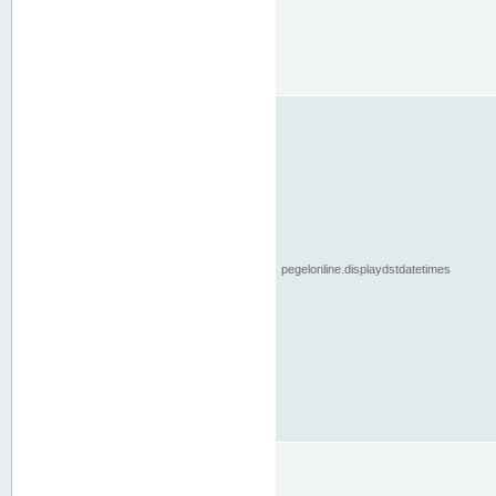
pegelonline.displaydstdatetimes