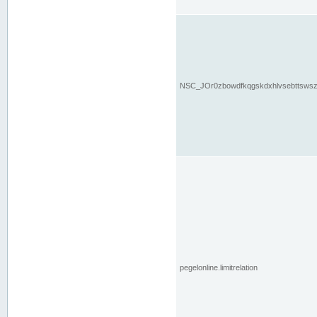
NSC_JOr0zbowdfkqgskdxhlvsebttsws
pegelonline.limitrelation