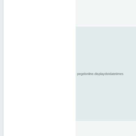
pegelonline.displaydstdatetimes