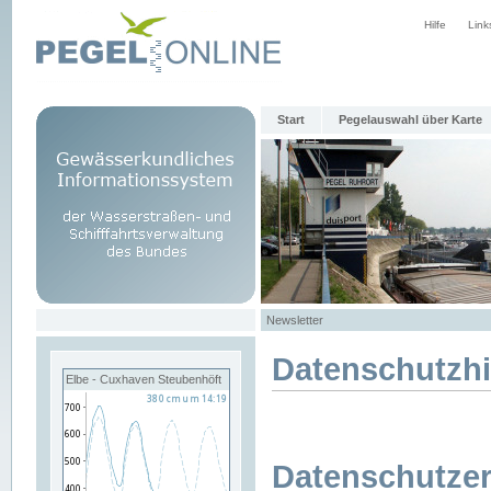
Hilfe
Link
Start
Pegelauswahl über Karte
Newsletter
Datenschutzh
Elbe - Cuxhaven Steubenhöft
Datenschutzer