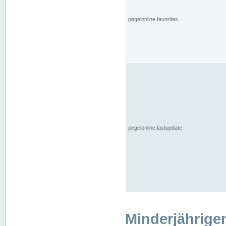
pegelonline.favorites
pegelonline.lastupdate
Minderjährige