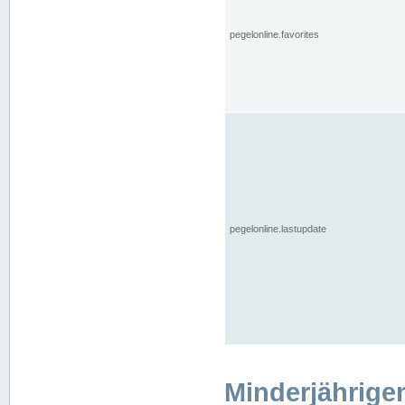
pegelonline.favorites
pegelonline.lastupdate
Minderjährige