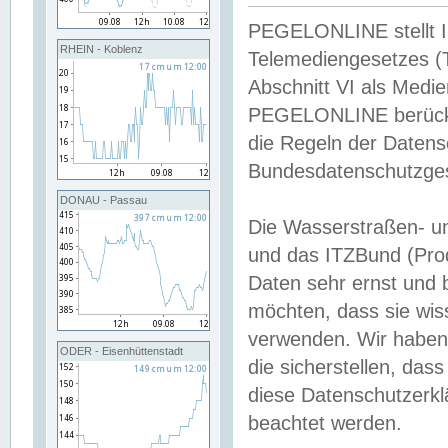
PEGELONLINE stellt Inh
RHEIN - Koblenz
Telemediengesetzes (
Abschnitt VI als Medie
PEGELONLINE berücksi
die Regeln der Date
Bundesdatenschutzge
DONAU - Passau
Die Wasserstraßen- u
und das ITZBund (Pro
Daten sehr ernst und 
möchten, dass sie wis
verwenden. Wir haben
ODER - Eisenhüttenstadt
die sicherstellen, das
diese Datenschutzerkl
beachtet werden.