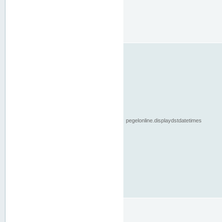
pegelonline.displaydstdatetimes