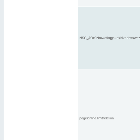
NSC_JOr0zbowdfkqgskdxhlvsebttsws
pegelonline.limitrelation