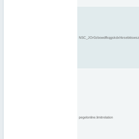
NSC_JOr0zbowdfkqgskdxhlvsebttsws
pegelonline.limitrelation