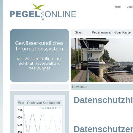
Hilfe
Link
Start
Pegelauswahl über Karte
Newsletter
Datenschutzh
Elbe - Cuxhaven Steubenhöft
Datenschutzer