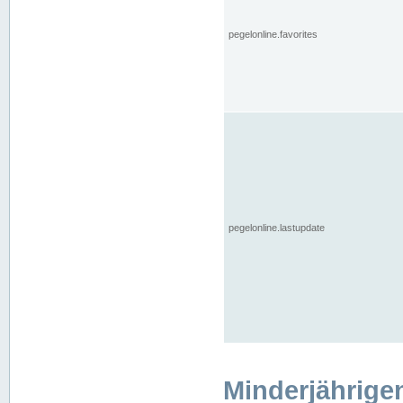
pegelonline.favorites
pegelonline.lastupdate
Minderjährige