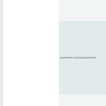
pegelonline.displaydstdatetimes