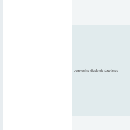
pegelonline.displaydstdatetimes