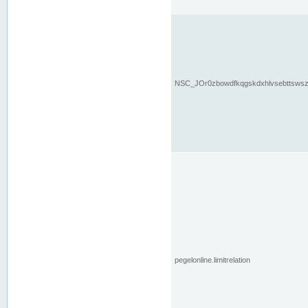
NSC_JOr0zbowdfkqgskdxhlvsebttsws
pegelonline.limitrelation