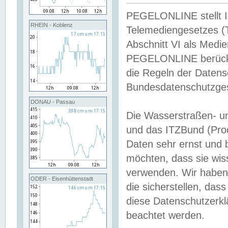
PEGELONLINE stellt Inh
RHEIN - Koblenz
Telemediengesetzes (
Abschnitt VI als Medie
PEGELONLINE berücksi
die Regeln der Date
Bundesdatenschutzge
DONAU - Passau
Die Wasserstraßen- u
und das ITZBund (Pro
Daten sehr ernst und 
möchten, dass sie wis
verwenden. Wir haben
ODER - Eisenhüttenstadt
die sicherstellen, das
diese Datenschutzerkl
beachtet werden.