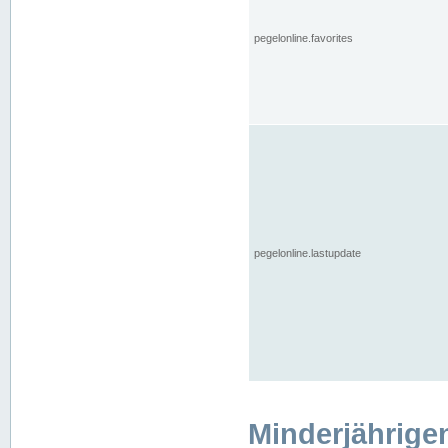
pegelonline.favorites
pegelonline.lastupdate
Minderjährige