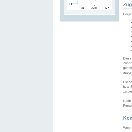
Zug
Bei j
Diese
Zusam
gesch
ausdrü
Die p
bzw. 
zu pe
Nach 
Person
Kon
Wenn 