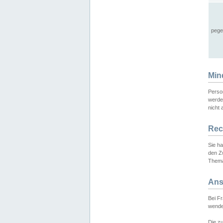
pege
Min
Perso
werde
nicht 
Rec
Sie h
den Z
Thema
Ans
Bei F
wende
Die zu