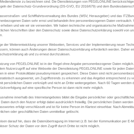
s Mediendienste zu bezeichnen sind. Die Dienstleistungen von PEGELONLINE berücksichtigen
egeln der Datenschutz-Grundverordnung (DS-GVO, EU 2016/679) und dem Bundesdatensc
asserstraßen- und Schifffahrtsverwaltung des Bundes (WSV, Herausgeber) und das ITZBund
nenbezogenen Daten sehr ernst und behandeln ihre personenbezogenen Daten vertraulich. W
 erheben und wie wir sie verwenden. Wir haben technische und organisatorische Maßnahmen g
zlichen Vorschriften über den Datenschutz sowie diese Datenschutzerklärung sowohl von uns
n.
ge der Weiterentwicklung unserer Webseiten, Services und der Implementierung neuer Techn
ssern, können auch Änderungen dieser Datenschutzerklärung erforderlich werden. Daher emp
schutzerklärung ab und zu erneut durchzulesen.
utzung von PEGELONLINE ist in der Regel ohne Angabe personenbezogener Daten möglich.
edem Nutzerzugriff auf eine Webseite der Dienstleistung PEGELONLINE sowie für jeden Dat
en in einer Protokolldatei pseudonymisiert gespeichert. Diese Daten sind nicht personenbez
statistisch ausgewertet, um Zugriffstrends zu erkennen und das Angebot entsprechend zu 
mit persönlichen Daten verknüpft und nicht an Dritte weitergegeben. Nach 60 Tagen werden d
ückverfolgung auf eine spezifische Person ist dann nicht mehr möglich.
Ausnahme innerhalb des Internetangebotes bildet die Eingabe persönlicher oder geschäftlic
 Daten durch den Nutzer erfolgt dabei ausdrücklich freiwillig. Die persönlichen Daten werden
asswortes erfolgt verschlüsselt und ist für keine Person im Klartext einsehbar. Nach Abmel
lichen oder geschäftlichen Daten unmittelbar gelöscht.
isen darauf hin, dass die Datenübertragung im Internet (z.B. bei der Kommunikation per E-Ma
loser Schutz der Daten vor dem Zugriff durch Dritte ist nicht möglich.