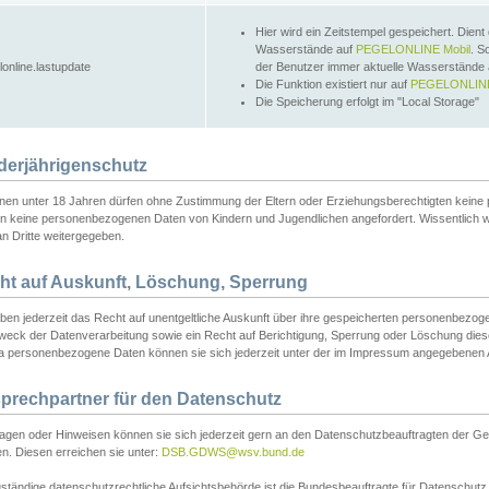
Hier wird ein Zeitstempel gespeichert. Dient
Wasserstände auf
PEGELONLINE Mobil
. S
lonline.lastupdate
der Benutzer immer aktuelle Wasserstände
Die Funktion existiert nur auf
PEGELONLINE
Die Speicherung erfolgt im "Local Storage"
derjährigenschutz
nen unter 18 Jahren dürfen ohne Zustimmung der Eltern oder Erziehungsberechtigten keine
n keine personenbezogenen Daten von Kindern und Jugendlichen angefordert. Wissentlich 
an Dritte weitergegeben.
ht auf Auskunft, Löschung, Sperrung
aben jederzeit das Recht auf unentgeltliche Auskunft über ihre gespeicherten personenbez
weck der Datenverarbeitung sowie ein Recht auf Berichtigung, Sperrung oder Löschung dies
 personenbezogene Daten können sie sich jederzeit unter der im Impressum angegebenen
prechpartner für den Datenschutz
ragen oder Hinweisen können sie sich jederzeit gern an den Datenschutzbeauftragten der Ge
n. Diesen erreichen sie unter:
DSB.GDWS@wsv.bund.de
ständige datenschutzrechtliche Aufsichtsbehörde ist die Bundesbeauftragte für Datenschutz u