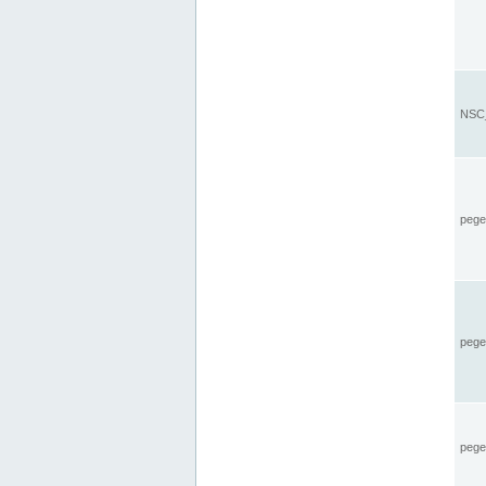
NSC_
pegel
pege
pegel