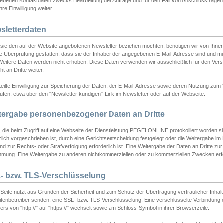
ebenen Kontaktdaten zwecks Bearbeitung der Anfrage und für den Fall von Anschlussfragen b
hre Einwilligung weiter.
sletterdaten
sie den auf der Website angebotenen Newsletter beziehen möchten, benötigen wir von Ihnen
ie Überprüfung gestatten, dass sie der Inhaber der angegebenen E-Mail-Adresse sind und m
 Weitere Daten werden nicht erhoben. Diese Daten verwenden wir ausschließlich für den Ver
cht an Dritte weiter.
teilte Einwilligung zur Speicherung der Daten, der E-Mail-Adresse sowie deren Nutzung zum
ufen, etwa über den "Newsletter kündigen"-Link im Newsletter oder auf der Webseite.
tergabe personenbezogener Daten an Dritte
 die beim Zugriff auf eine Webseite der Dienstleistung PEGELONLINE protokolliert worden sind
lich vorgeschrieben ist, durch eine Gerichtsentscheidung festgelegt oder die Weitergabe im Fa
d zur Rechts- oder Strafverfolgung erforderlich ist. Eine Weitergabe der Daten an Dritte zur 
mmung. Eine Weitergabe zu anderen nichtkommerziellen oder zu kommerziellen Zwecken erfol
- bzw. TLS-Verschlüsselung
Seite nutzt aus Gründen der Sicherheit und zum Schutz der Übertragung vertraulicher Inhalte
eitenbetreiber senden, eine SSL- bzw. TLS-Verschlüsselung. Eine verschlüsselte Verbindung 
rs von "http://" auf "https://" wechselt sowie am Schloss-Symbol in ihrer Browserzeile.