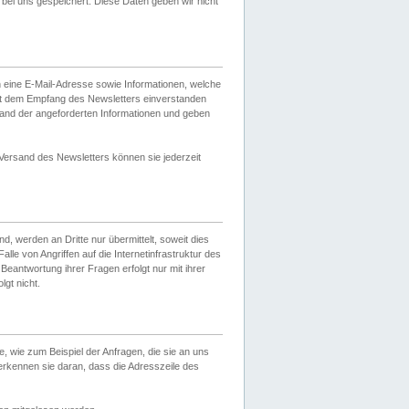
ei uns gespeichert. Diese Daten geben wir nicht
 eine E-Mail-Adresse sowie Informationen, welche
it dem Empfang des Newsletters einverstanden
sand der angeforderten Informationen und geben
 Versand des Newsletters können sie jederzeit
, werden an Dritte nur übermittelt, soweit dies
lle von Angriffen auf die Internetinfrastruktur des
Beantwortung ihrer Fragen erfolgt nur mit ihrer
gt nicht.
, wie zum Beispiel der Anfragen, die sie an uns
erkennen sie daran, dass die Adresszeile des