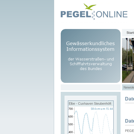
Start
Newsle
Dat
Elbe - Cuxhaven Steubenhöft
Dat
PEGEL