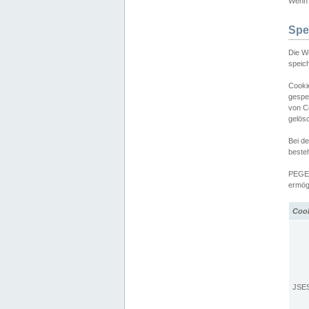
Wenn d
Spe
Die W
speic
Cooki
gespe
von C
gelös
Bei d
beste
PEGEL
ermögl
Coo
JSE