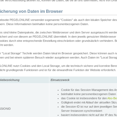
ie Verschlüsselung aktiviert ist, können die Daten, die sie an uns übermitteln, nicht von Dri
icherung von Daten im Browser
ebseite PEGELONLINE verwendet sogenannte "Cookies" als auch den lokalen Speicher des 
hern. Diese Informationen beinhalten keine personenbezogenen Daten.
es sind kleine Datenpakete, die zwischen Webbrowser und dem Server ausgetauscht werde
ichert und von diesem an PEGELONLINE übermittelt. In dem jeweils genutzten Webbrowser
ookies durch eine entsprechende Einstellung einschränken oder grundsätzlich verhindern. B
cht werden.
er "Local Storage" Technik werden Daten lokal im Browser gespeichert. Diese können auch 
hen und bei einem späteren Besuch wieder ausgelesen werden. Auch Daten im "Local Storag
ONLINE nutzt Cookies und den Local Storage, um die technisch sichere und korrekte Bereit
icht grundlegende Funktionen und ist für die einwandfreie Funktion der Website erforderlich.
kiebezeichung
Einsatzzweck
Cookie für das Session-Management des 
beinhaltet keine personenbezogenen Daten
das Cookie ist insbesondere für den
Abo-Be
Gültigkeit endet mit Ablauf der aktuellen Sit
die Session-ID ist nur auf dem jeweiligen Se
SSIONID
Server-Instanzen synchronisiert
basiert insbesondere nicht auf der IP des N