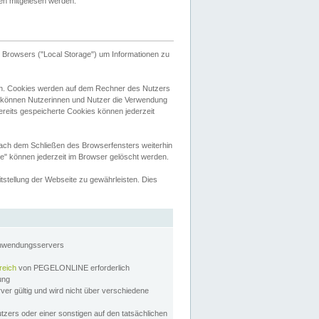
tten mitgelesen werden.
Browsers ("Local Storage") um Informationen zu
n. Cookies werden auf dem Rechner des Nutzers
 können Nutzerinnen und Nutzer die Verwendung
ereits gespeicherte Cookies können jederzeit
nach dem Schließen des Browserfensters weiterhin
e" können jederzeit im Browser gelöscht werden.
stellung der Webseite zu gewährleisten. Dies
Anwendungsservers
reich
von PEGELONLINE erforderlich
zung
rver gültig und wird nicht über verschiedene
utzers oder einer sonstigen auf den tatsächlichen