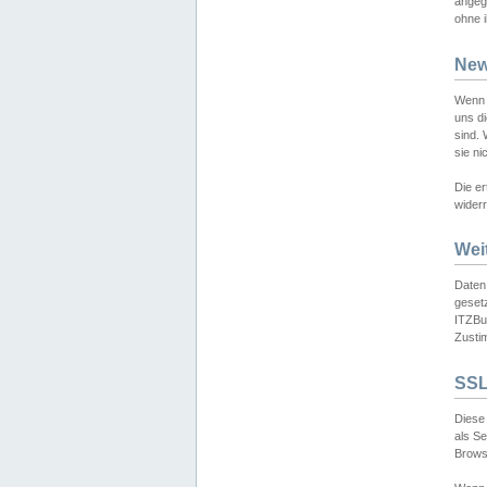
angeg
ohne i
New
Wenn 
uns d
sind.
sie ni
Die er
widerr
Wei
Daten,
gesetz
ITZBun
Zusti
SSL
Diese 
als S
Browse