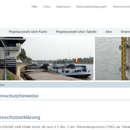
Hilfe
Links
Impressum
Nutzungsbedingungen
Datenschutz
Pegelauswahl über Karte
Pegelauswahl über Tabelle
Abo
Down
tter
enschutzhinweise
enschutzerklärung
ONLINE stellt Inhalte bereit, die nach § 2, Abs. 2 des Telemediengesetzes (TMG) als Teled