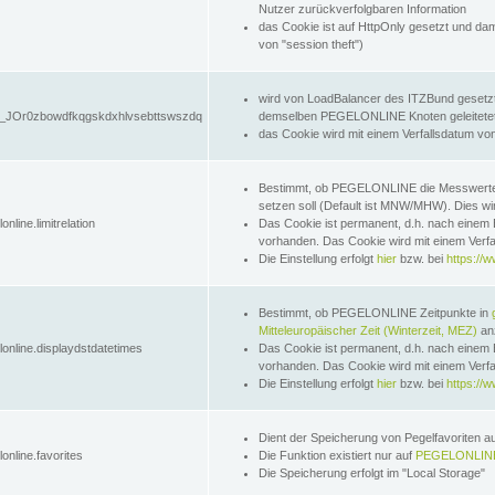
Nutzer zurückverfolgbaren Information
das Cookie ist auf HttpOnly gesetzt und dam
von "session theft")
wird von LoadBalancer des ITZBund gesetzt
JOr0zbowdfkqgskdxhlvsebttswszdq
demselben PEGELONLINE Knoten geleitetet w
das Cookie wird mit einem Verfallsdatum vo
Bestimmt, ob PEGELONLINE die Messwer
setzen soll (Default ist MNW/MHW). Dies wirk
online.limitrelation
Das Cookie ist permanent, d.h. nach einem 
vorhanden. Das Cookie wird mit einem Verfa
Die Einstellung erfolgt
hier
bzw. bei
https://w
Bestimmt, ob PEGELONLINE Zeitpunkte in
Mitteleuropäischer Zeit (Winterzeit, MEZ)
anz
lonline.displaydstdatetimes
Das Cookie ist permanent, d.h. nach einem 
vorhanden. Das Cookie wird mit einem Verfa
Die Einstellung erfolgt
hier
bzw. bei
https://w
Dient der Speicherung von Pegelfavoriten 
online.favorites
Die Funktion existiert nur auf
PEGELONLINE
Die Speicherung erfolgt im "Local Storage"