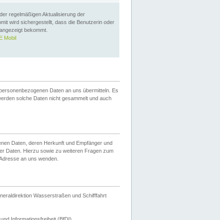
 der regelmäßigen Aktualisierung der
omit wird sichergestellt, dass die Benutzerin oder
 angezeigt bekommt.
 Mobil
 personenbezogenen Daten an uns übermitteln. Es
werden solche Daten nicht gesammelt und auch
ogenen Daten, deren Herkunft und Empfänger und
er Daten. Hierzu sowie zu weiteren Fragen zum
 Adresse an uns wenden.
neraldirektion Wasserstraßen und Schifffahrt
nd Informationsfreiheit (BfDI).