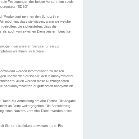
 die Festlegungen der beiden Vorschriften sowie
hutzgesetz (BDSG).
 (Produktion) nehmen den Schutz ihrer
ir möchten, dass sie wissen, wann wir welche
etroffen, die sicherstellen, dass die
 als auch von externen Dienstleistern beachtet
ologien, um unseren Service für sie zu
fehlen wir Ihnen, sich diese
endownload werden Informationen zu diesen
ogen und werden ausschließlich in anonymisierter
verbessern. Auch werden diese Nutzungsdaten
ie pseudonymisierten Zugriffsdaten anonymisiert.
her Daten zur Anmeldung am Abo-Dienst. Die Angabe
 nicht an Dritte weitergegeben. Die Speicherung
dung eines Nutzers vom Abo-Dienst werden seine
il) Sicherheitslücken aufweisen kann. Ein