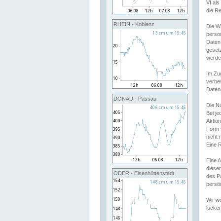
VI al
die R
RHEIN - Koblenz
Die W
perso
Daten
geset
werde
Im Zu
verbe
Daten
DONAU - Passau
Die N
Bei j
Aktion
Form 
nicht 
Eine R
Eine 
dieser
ODER - Eisenhüttenstadt
des P
persön
Wir we
lücken