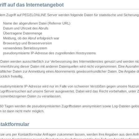
riff auf das Internetangebot
edem Zugriff auf PEGELONLINE Server werden folgende Daten für statistische und Sicherun
Name der abgerufenen Datei (Referrer URL)
Datum und Uhrzeit des Abrufs
Übertragene Datenmenge
Meldung, ob der Abruf erfolgreich war
Browsertyp und Browserversion
verwendetes Betriebssystem
pseudonymisierte IP-Adresse des zugreifenden Hostsystems
 Daten werden ausschließlich zur Verbesserung des Internetdienstes genutzt und werden ni
menführung dieser Daten mit anderen Datenquellen wird nicht vorgenommen. Eine Ausnahme 
äftlicher Daten zur Anmeldung eines Abonnements gewässerkundlicher Daten. Die Angabe die
cklich freiwillig.
seudonymisierte IP-Adresse wird nur im Falle von schweren Verstößen gegen unsere Nutzun
Zugriffsversuchen auf unsere Server ausgewertet. Dabei wird das Recht vorbehalten, unter Z
rsonenbezogenen Daten zu veranlassen.
60 Tagen werden die pseudonymisierten Zugriffsdaten anonymisiert sowie Log-Dateien gelösc
 ist dann nicht mehr möglich.
taktformular
sie uns per Kontaktformular Anfragen zukommen lassen, werden ihre Angaben aus dem Anfrag