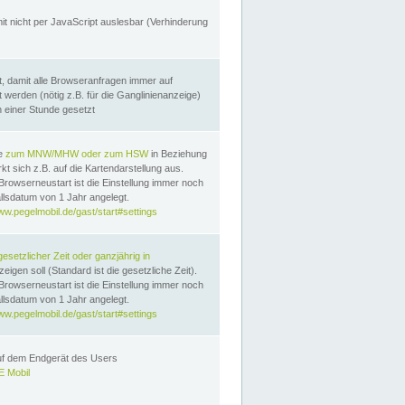
it nicht per JavaScript auslesbar (Verhinderung
, damit alle Browseranfragen immer auf
erden (nötig z.B. für die Ganglinienanzeige)
n einer Stunde gesetzt
te
zum MNW/MHW oder zum HSW
in Beziehung
t sich z.B. auf die Kartendarstellung aus.
Browserneustart ist die Einstellung immer noch
llsdatum von 1 Jahr angelegt.
ww.pegelmobil.de/gast/start#settings
gesetzlicher Zeit oder ganzjährig in
eigen soll (Standard ist die gesetzliche Zeit).
Browserneustart ist die Einstellung immer noch
llsdatum von 1 Jahr angelegt.
ww.pegelmobil.de/gast/start#settings
auf dem Endgerät des Users
 Mobil