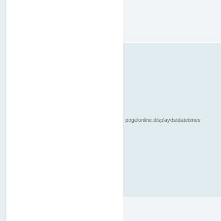
pegelonline.displaydstdatetimes