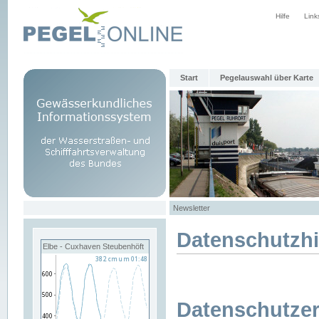
Hilfe
Link
Start
Pegelauswahl über Karte
Newsletter
Datenschutzh
Elbe - Cuxhaven Steubenhöft
Datenschutzer