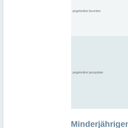
pegelonline.favorites
pegelonline.lastupdate
Minderjährige