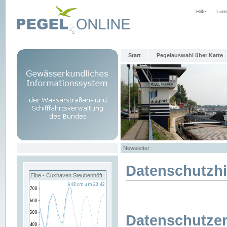
Hilfe
Link
Start
Pegelauswahl über Karte
Newsletter
Datenschutzh
Elbe - Cuxhaven Steubenhöft
Datenschutzer