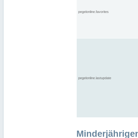
pegelonline.favorites
pegelonline.lastupdate
Minderjährige