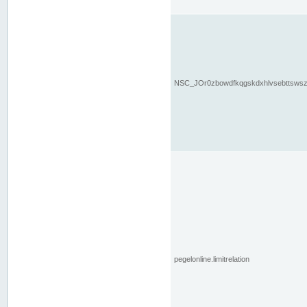
NSC_JOr0zbowdfkqgskdxhlvsebttsws
pegelonline.limitrelation