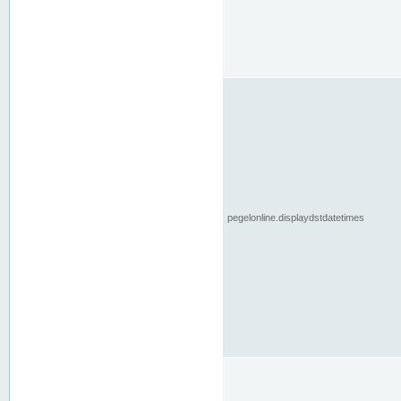
pegelonline.displaydstdatetimes