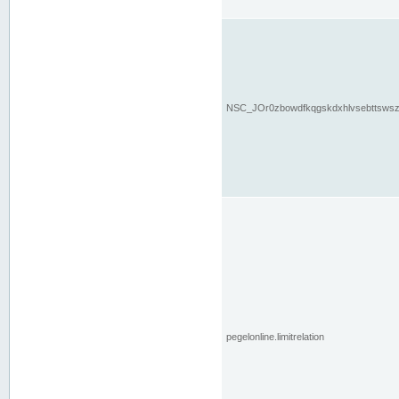
NSC_JOr0zbowdfkqgskdxhlvsebttsws
pegelonline.limitrelation