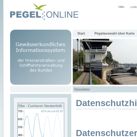
Hilfe
Link
Start
Pegelauswahl über Karte
Newsletter
Datenschutzh
Elbe - Cuxhaven Steubenhöft
Datenschutzer