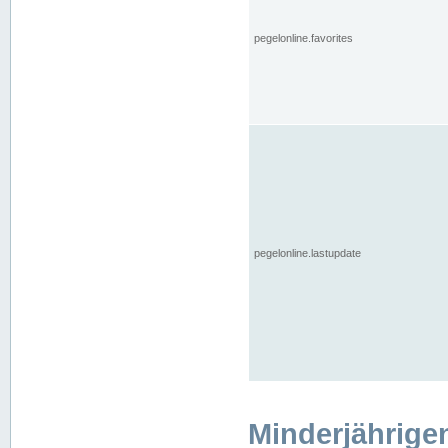
pegelonline.favorites
pegelonline.lastupdate
Minderjährige