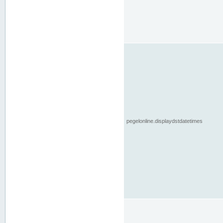
pegelonline.displaydstdatetimes