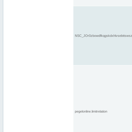
NSC_JOr0zbowdfkqgskdxhlvsebttsws
pegelonline.limitrelation