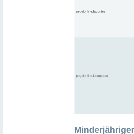
pegelonline.favorites
pegelonline.lastupdate
Minderjährige