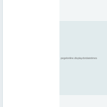
pegelonline.displaydstdatetimes