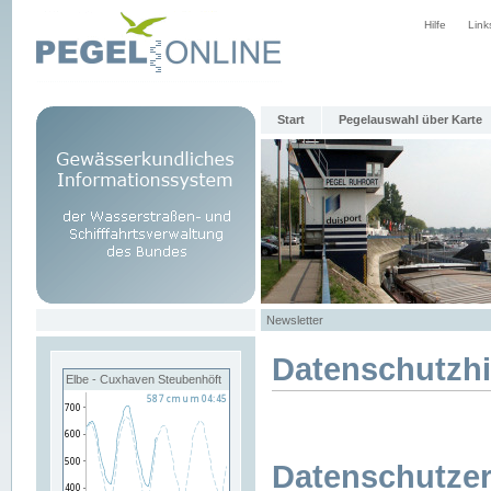
Hilfe
Link
Start
Pegelauswahl über Karte
Newsletter
Datenschutzh
Elbe - Cuxhaven Steubenhöft
Datenschutzer