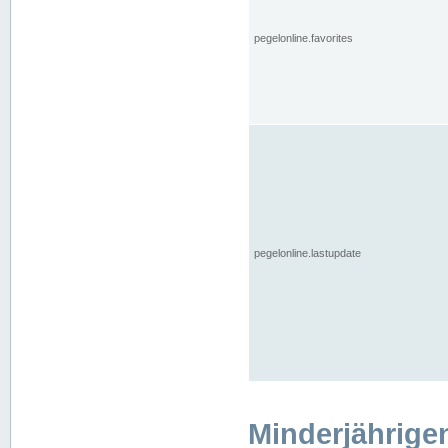
pegelonline.favorites
pegelonline.lastupdate
Minderjährige