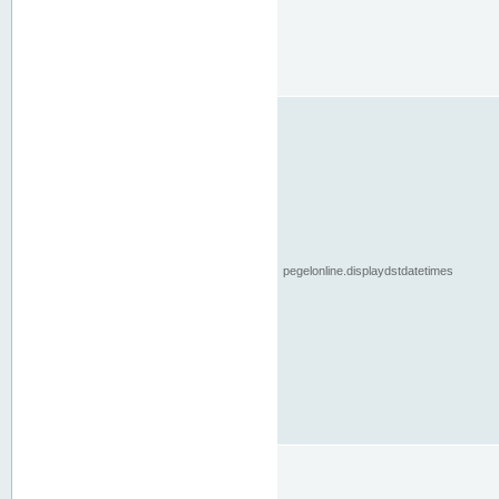
pegelonline.displaydstdatetimes