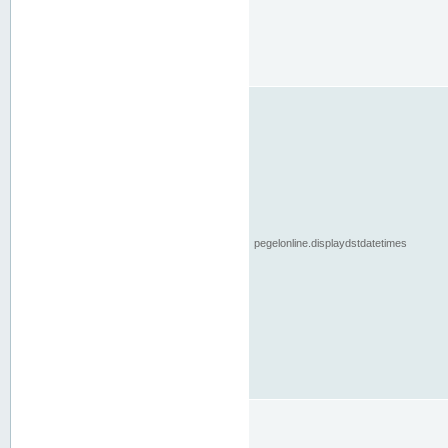
pegelonline.displaydstdatetimes