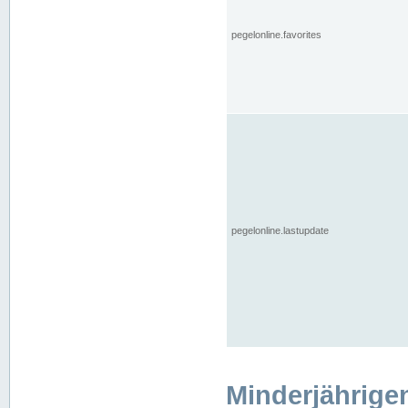
pegelonline.favorites
pegelonline.lastupdate
Minderjährige