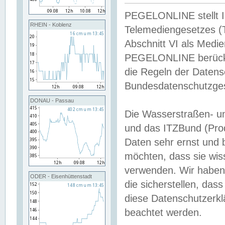
PEGELONLINE stellt Inh
RHEIN - Koblenz
Telemediengesetzes (
Abschnitt VI als Medie
PEGELONLINE berücksi
die Regeln der Date
Bundesdatenschutzge
DONAU - Passau
Die Wasserstraßen- u
und das ITZBund (Pro
Daten sehr ernst und 
möchten, dass sie wis
verwenden. Wir haben
ODER - Eisenhüttenstadt
die sicherstellen, das
diese Datenschutzerkl
beachtet werden.