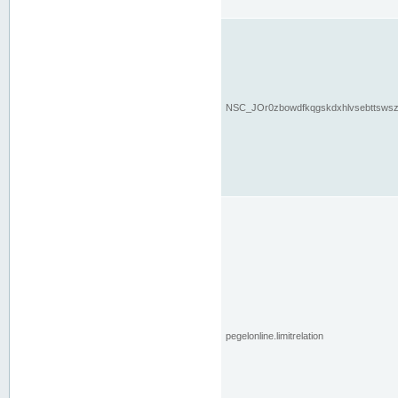
NSC_JOr0zbowdfkqgskdxhlvsebttsws
pegelonline.limitrelation