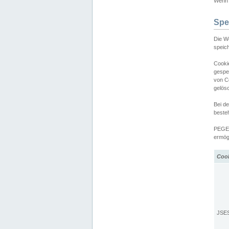
Wenn d
Spe
Die W
speic
Cooki
gespe
von C
gelös
Bei d
beste
PEGEL
ermögl
Coo
JSE