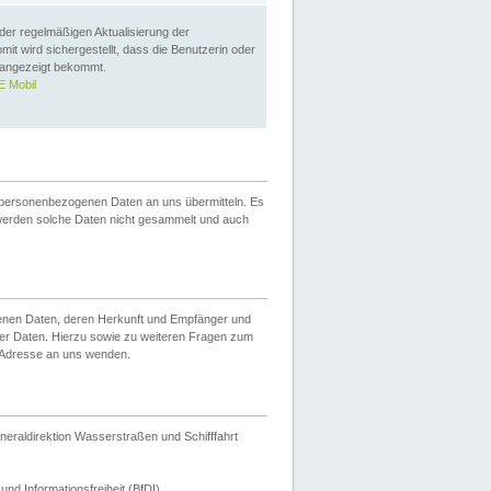
 der regelmäßigen Aktualisierung der
omit wird sichergestellt, dass die Benutzerin oder
 angezeigt bekommt.
 Mobil
 personenbezogenen Daten an uns übermitteln. Es
werden solche Daten nicht gesammelt und auch
ogenen Daten, deren Herkunft und Empfänger und
er Daten. Hierzu sowie zu weiteren Fragen zum
 Adresse an uns wenden.
neraldirektion Wasserstraßen und Schifffahrt
nd Informationsfreiheit (BfDI).