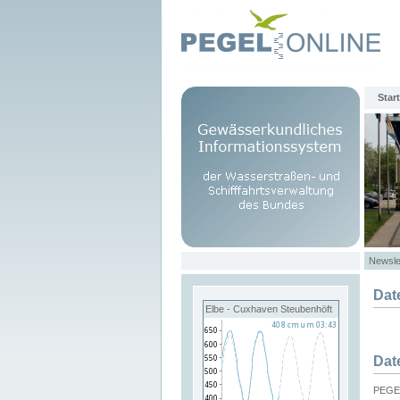
Start
Newsle
Dat
Elbe - Cuxhaven Steubenhöft
Dat
PEGEL