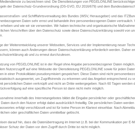
s Mediendienste zu bezeichnen sind. Die Dienstleistungen von PEGELONLINE berücksichtigen
egeln der Datenschutz-Grundverordnung (DS-GVO, EU 2016/679) und dem Bundesdatensc
asserstraßen- und Schifffahrtsverwaltung des Bundes (WSV, Herausgeber) und das ITZBund
nenbezogenen Daten sehr ernst und behandeln ihre personenbezogenen Daten vertraulich. W
 erheben und wie wir sie verwenden. Wir haben technische und organisatorische Maßnahmen g
zlichen Vorschriften über den Datenschutz sowie diese Datenschutzerklärung sowohl von uns
n.
ge der Weiterentwicklung unserer Webseiten, Services und der Implementierung neuer Techn
ssern, können auch Änderungen dieser Datenschutzerklärung erforderlich werden. Daher emp
schutzerklärung ab und zu erneut durchzulesen.
utzung von PEGELONLINE ist in der Regel ohne Angabe personenbezogener Daten möglich.
edem Nutzerzugriff auf eine Webseite der Dienstleistung PEGELONLINE sowie für jeden Dat
en in einer Protokolldatei pseudonymisiert gespeichert. Diese Daten sind nicht personenbez
statistisch ausgewertet, um Zugriffstrends zu erkennen und das Angebot entsprechend zu 
mit persönlichen Daten verknüpft und nicht an Dritte weitergegeben. Nach 60 Tagen werden d
ückverfolgung auf eine spezifische Person ist dann nicht mehr möglich.
Ausnahme innerhalb des Internetangebotes bildet die Eingabe persönlicher oder geschäftlic
 Daten durch den Nutzer erfolgt dabei ausdrücklich freiwillig. Die persönlichen Daten werden
asswortes erfolgt verschlüsselt und ist für keine Person im Klartext einsehbar. Nach Abmel
lichen oder geschäftlichen Daten unmittelbar gelöscht.
isen darauf hin, dass die Datenübertragung im Internet (z.B. bei der Kommunikation per E-Ma
loser Schutz der Daten vor dem Zugriff durch Dritte ist nicht möglich.