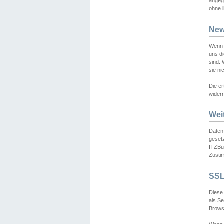
angeg
ohne i
New
Wenn 
uns d
sind.
sie ni
Die er
widerr
Wei
Daten,
gesetz
ITZBun
Zusti
SSL
Diese 
als S
Browse