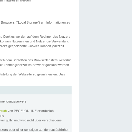
tten mitgelesen werden.
Browsers ("Local Storage") um Informationen zu
n. Cookies werden auf dem Rechner des Nutzers
 können Nutzerinnen und Nutzer die Verwendung
ereits gespeicherte Cookies können jederzeit
nach dem Schließen des Browserfensters weiterhin
e" können jederzeit im Browser gelöscht werden.
stellung der Webseite zu gewährleisten. Dies
Anwendungsservers
reich
von PEGELONLINE erforderlich
zung
rver gültig und wird nicht über verschiedene
utzers oder einer sonstigen auf den tatsächlichen