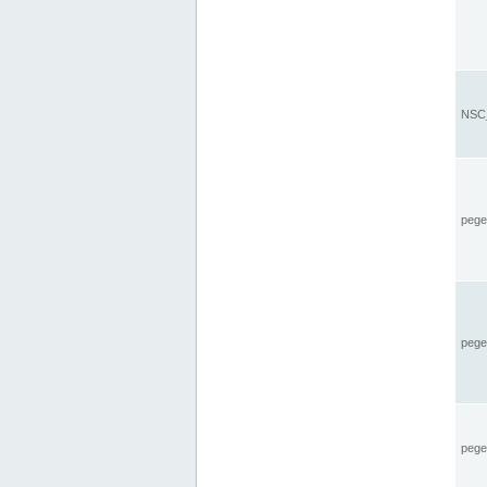
NSC_
pegel
pege
pegel