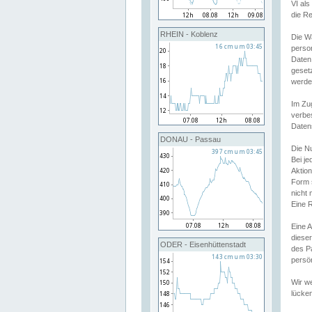
VI al
die R
RHEIN - Koblenz
Die W
perso
Daten
geset
werde
Im Zu
verbe
Daten
DONAU - Passau
Die N
Bei j
Aktion
Form 
nicht 
Eine R
Eine 
dieser
ODER - Eisenhüttenstadt
des P
persön
Wir we
lücken