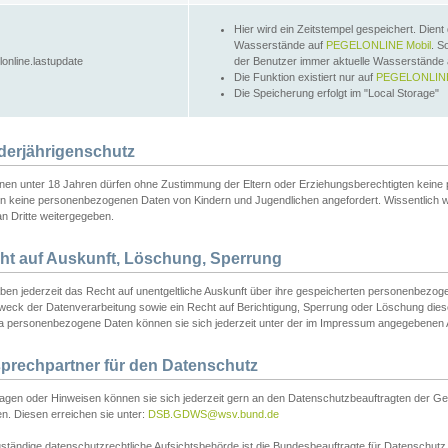
Hier wird ein Zeitstempel gespeichert. Dient
Wasserstände auf
PEGELONLINE Mobil
. S
lonline.lastupdate
der Benutzer immer aktuelle Wasserstände
Die Funktion existiert nur auf
PEGELONLINE
Die Speicherung erfolgt im "Local Storage"
derjährigenschutz
nen unter 18 Jahren dürfen ohne Zustimmung der Eltern oder Erziehungsberechtigten keine
n keine personenbezogenen Daten von Kindern und Jugendlichen angefordert. Wissentlich 
an Dritte weitergegeben.
ht auf Auskunft, Löschung, Sperrung
aben jederzeit das Recht auf unentgeltliche Auskunft über ihre gespeicherten personenbez
weck der Datenverarbeitung sowie ein Recht auf Berichtigung, Sperrung oder Löschung dies
 personenbezogene Daten können sie sich jederzeit unter der im Impressum angegebenen
prechpartner für den Datenschutz
ragen oder Hinweisen können sie sich jederzeit gern an den Datenschutzbeauftragten der Ge
n. Diesen erreichen sie unter:
DSB.GDWS@wsv.bund.de
ständige datenschutzrechtliche Aufsichtsbehörde ist die Bundesbeauftragte für Datenschutz u