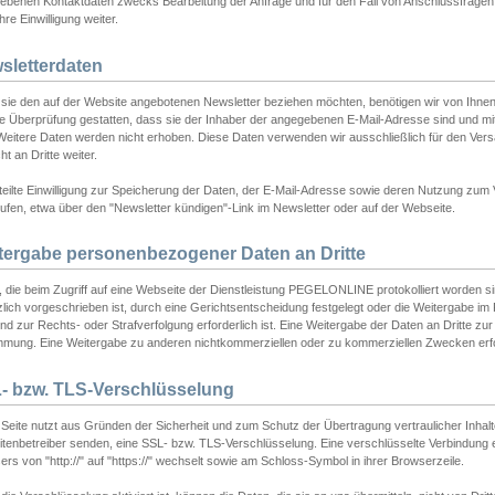
ebenen Kontaktdaten zwecks Bearbeitung der Anfrage und für den Fall von Anschlussfragen b
hre Einwilligung weiter.
sletterdaten
sie den auf der Website angebotenen Newsletter beziehen möchten, benötigen wir von Ihnen
ie Überprüfung gestatten, dass sie der Inhaber der angegebenen E-Mail-Adresse sind und m
 Weitere Daten werden nicht erhoben. Diese Daten verwenden wir ausschließlich für den Ver
cht an Dritte weiter.
teilte Einwilligung zur Speicherung der Daten, der E-Mail-Adresse sowie deren Nutzung zum
ufen, etwa über den "Newsletter kündigen"-Link im Newsletter oder auf der Webseite.
tergabe personenbezogener Daten an Dritte
 die beim Zugriff auf eine Webseite der Dienstleistung PEGELONLINE protokolliert worden sind
lich vorgeschrieben ist, durch eine Gerichtsentscheidung festgelegt oder die Weitergabe im Fa
d zur Rechts- oder Strafverfolgung erforderlich ist. Eine Weitergabe der Daten an Dritte zur 
mmung. Eine Weitergabe zu anderen nichtkommerziellen oder zu kommerziellen Zwecken erfol
- bzw. TLS-Verschlüsselung
Seite nutzt aus Gründen der Sicherheit und zum Schutz der Übertragung vertraulicher Inhalte
eitenbetreiber senden, eine SSL- bzw. TLS-Verschlüsselung. Eine verschlüsselte Verbindung 
rs von "http://" auf "https://" wechselt sowie am Schloss-Symbol in ihrer Browserzeile.