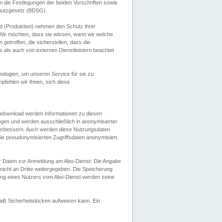
 die Festlegungen der beiden Vorschriften sowie
hutzgesetz (BDSG).
 (Produktion) nehmen den Schutz ihrer
ir möchten, dass sie wissen, wann wir welche
etroffen, die sicherstellen, dass die
 als auch von externen Dienstleistern beachtet
ologien, um unseren Service für sie zu
fehlen wir Ihnen, sich diese
endownload werden Informationen zu diesen
ogen und werden ausschließlich in anonymisierter
verbessern. Auch werden diese Nutzungsdaten
ie pseudonymisierten Zugriffsdaten anonymisiert.
her Daten zur Anmeldung am Abo-Dienst. Die Angabe
 nicht an Dritte weitergegeben. Die Speicherung
dung eines Nutzers vom Abo-Dienst werden seine
il) Sicherheitslücken aufweisen kann. Ein