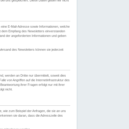
ei uns gespeichert. Diese Daten geben wir nicht
 eine E-Mail-Adresse sowie Informationen, welche
it dem Empfang des Newsletters einverstanden
sand der angeforderten Informationen und geben
 Versand des Newsletters können sie jederzeit
, werden an Dritte nur übermittelt, soweit dies
lle von Angriffen auf die Internetinfrastruktur des
Beantwortung ihrer Fragen erfolgt nur mit ihrer
gt nicht.
, wie zum Beispiel der Anfragen, die sie an uns
erkennen sie daran, dass die Adresszeile des