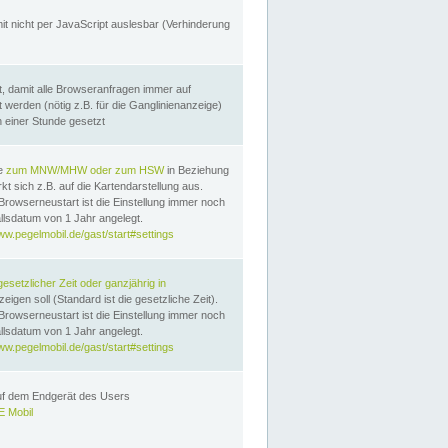
it nicht per JavaScript auslesbar (Verhinderung
, damit alle Browseranfragen immer auf
erden (nötig z.B. für die Ganglinienanzeige)
n einer Stunde gesetzt
te
zum MNW/MHW oder zum HSW
in Beziehung
t sich z.B. auf die Kartendarstellung aus.
Browserneustart ist die Einstellung immer noch
llsdatum von 1 Jahr angelegt.
ww.pegelmobil.de/gast/start#settings
gesetzlicher Zeit oder ganzjährig in
eigen soll (Standard ist die gesetzliche Zeit).
Browserneustart ist die Einstellung immer noch
llsdatum von 1 Jahr angelegt.
ww.pegelmobil.de/gast/start#settings
auf dem Endgerät des Users
 Mobil