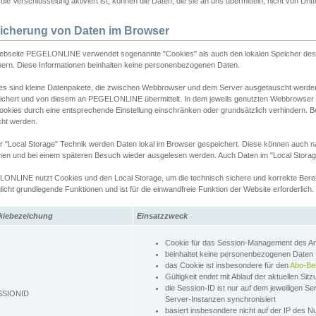
ie Verschlüsselung aktiviert ist, können die Daten, die sie an uns übermitteln, nicht von Dri
icherung von Daten im Browser
ebseite PEGELONLINE verwendet sogenannte "Cookies" als auch den lokalen Speicher des 
hern. Diese Informationen beinhalten keine personenbezogenen Daten.
es sind kleine Datenpakete, die zwischen Webbrowser und dem Server ausgetauscht werde
ichert und von diesem an PEGELONLINE übermittelt. In dem jeweils genutzten Webbrowser
ookies durch eine entsprechende Einstellung einschränken oder grundsätzlich verhindern. B
cht werden.
er "Local Storage" Technik werden Daten lokal im Browser gespeichert. Diese können auch 
hen und bei einem späteren Besuch wieder ausgelesen werden. Auch Daten im "Local Storag
ONLINE nutzt Cookies und den Local Storage, um die technisch sichere und korrekte Bereit
icht grundlegende Funktionen und ist für die einwandfreie Funktion der Website erforderlich.
kiebezeichung
Einsatzzweck
Cookie für das Session-Management des 
beinhaltet keine personenbezogenen Daten
das Cookie ist insbesondere für den
Abo-Be
Gültigkeit endet mit Ablauf der aktuellen Sit
die Session-ID ist nur auf dem jeweiligen Se
SSIONID
Server-Instanzen synchronisiert
basiert insbesondere nicht auf der IP des N