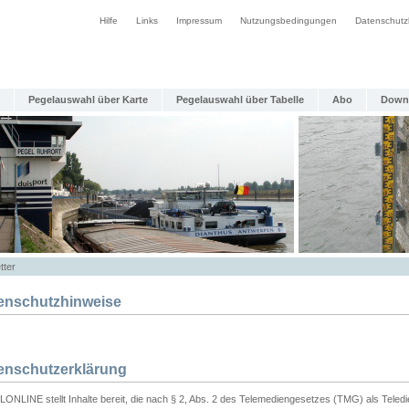
Hilfe
Links
Impressum
Nutzungsbedingungen
Datenschutz
Pegelauswahl über Karte
Pegelauswahl über Tabelle
Abo
Down
tter
enschutzhinweise
enschutzerklärung
ONLINE stellt Inhalte bereit, die nach § 2, Abs. 2 des Telemediengesetzes (TMG) als Teled