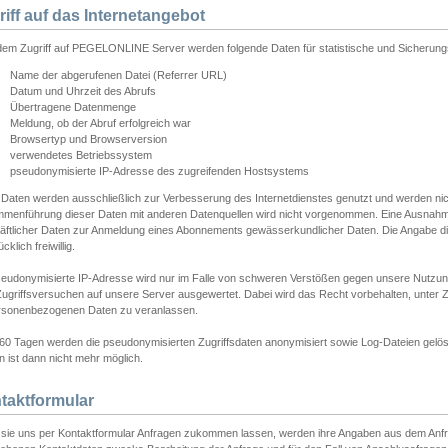
riff auf das Internetangebot
edem Zugriff auf PEGELONLINE Server werden folgende Daten für statistische und Sicherun
Name der abgerufenen Datei (Referrer URL)
Datum und Uhrzeit des Abrufs
Übertragene Datenmenge
Meldung, ob der Abruf erfolgreich war
Browsertyp und Browserversion
verwendetes Betriebssystem
pseudonymisierte IP-Adresse des zugreifenden Hostsystems
 Daten werden ausschließlich zur Verbesserung des Internetdienstes genutzt und werden ni
menführung dieser Daten mit anderen Datenquellen wird nicht vorgenommen. Eine Ausnahme 
äftlicher Daten zur Anmeldung eines Abonnements gewässerkundlicher Daten. Die Angabe die
cklich freiwillig.
seudonymisierte IP-Adresse wird nur im Falle von schweren Verstößen gegen unsere Nutzun
Zugriffsversuchen auf unsere Server ausgewertet. Dabei wird das Recht vorbehalten, unter Z
rsonenbezogenen Daten zu veranlassen.
60 Tagen werden die pseudonymisierten Zugriffsdaten anonymisiert sowie Log-Dateien gelösc
 ist dann nicht mehr möglich.
taktformular
sie uns per Kontaktformular Anfragen zukommen lassen, werden ihre Angaben aus dem Anfrag