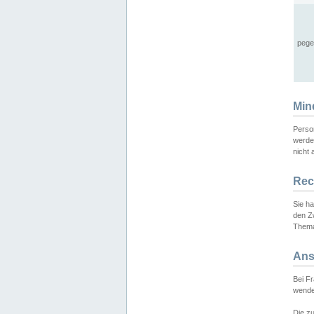
pege
Min
Perso
werde
nicht 
Rec
Sie h
den Z
Thema
Ans
Bei F
wende
Die zu