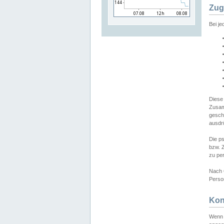
Zug
Bei j
Diese
Zusam
gesch
ausdrü
Die p
bzw. 
zu pe
Nach 
Person
Kon
Wenn 