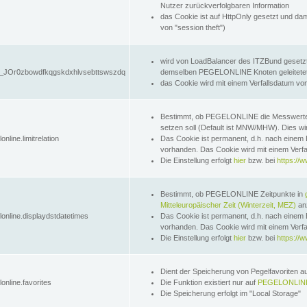
Nutzer zurückverfolgbaren Information
das Cookie ist auf HttpOnly gesetzt und dam
von "session theft")
wird von LoadBalancer des ITZBund gesetzt
JOr0zbowdfkqgskdxhlvsebttswszdq
demselben PEGELONLINE Knoten geleitetet w
das Cookie wird mit einem Verfallsdatum vo
Bestimmt, ob PEGELONLINE die Messwer
setzen soll (Default ist MNW/MHW). Dies wirk
online.limitrelation
Das Cookie ist permanent, d.h. nach einem 
vorhanden. Das Cookie wird mit einem Verfa
Die Einstellung erfolgt
hier
bzw. bei
https://w
Bestimmt, ob PEGELONLINE Zeitpunkte in
Mitteleuropäischer Zeit (Winterzeit, MEZ)
anz
lonline.displaydstdatetimes
Das Cookie ist permanent, d.h. nach einem 
vorhanden. Das Cookie wird mit einem Verfa
Die Einstellung erfolgt
hier
bzw. bei
https://w
Dient der Speicherung von Pegelfavoriten 
online.favorites
Die Funktion existiert nur auf
PEGELONLINE
Die Speicherung erfolgt im "Local Storage"