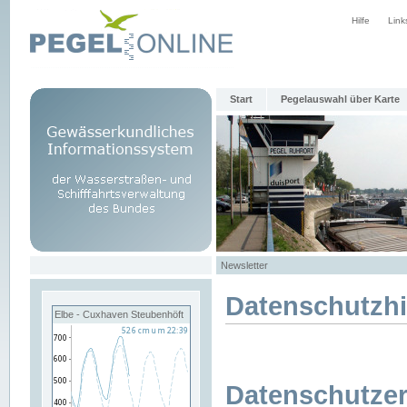
Hilfe
Link
Start
Pegelauswahl über Karte
Newsletter
Datenschutzh
Elbe - Cuxhaven Steubenhöft
Datenschutzer