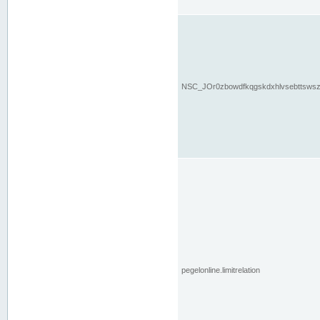
NSC_JOr0zbowdfkqgskdxhlvsebttsws
pegelonline.limitrelation