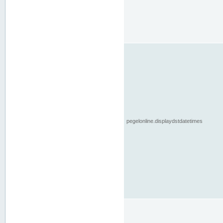
pegelonline.displaydstdatetimes