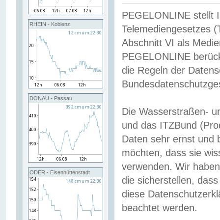
PEGELONLINE stellt Inh
RHEIN - Koblenz
Telemediengesetzes (
Abschnitt VI als Medie
PEGELONLINE berücksi
die Regeln der Date
Bundesdatenschutzge
DONAU - Passau
Die Wasserstraßen- u
und das ITZBund (Pro
Daten sehr ernst und 
möchten, dass sie wis
verwenden. Wir haben
ODER - Eisenhüttenstadt
die sicherstellen, das
diese Datenschutzerkl
beachtet werden.