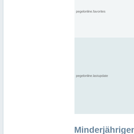
pegelonline.favorites
pegelonline.lastupdate
Minderjährige