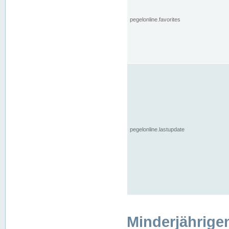
pegelonline.favorites
pegelonline.lastupdate
Minderjährige