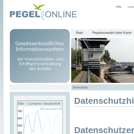
Hilfe
Link
Start
Pegelauswahl über Karte
Newsletter
Datenschutzh
Elbe - Cuxhaven Steubenhöft
Datenschutzer