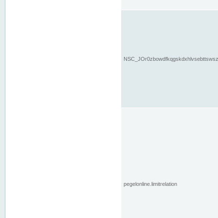
NSC_JOr0zbowdfkqgskdxhlvsebttsws
pegelonline.limitrelation