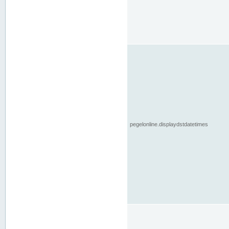
pegelonline.displaydstdatetimes