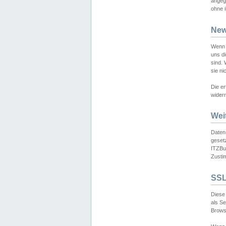
angeg
ohne i
New
Wenn 
uns d
sind.
sie ni
Die er
widerr
Wei
Daten,
gesetz
ITZBun
Zusti
SSL
Diese 
als S
Browse