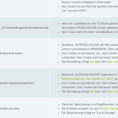
Nutzer zurückverfolgbaren Information
das Cookie ist auf HttpOnly gesetzt und dam
von "session theft")
wird von LoadBalancer des ITZBund gesetzt
JOr0zbowdfkqgskdxhlvsebttswszdq
demselben PEGELONLINE Knoten geleitetet w
das Cookie wird mit einem Verfallsdatum vo
Bestimmt, ob PEGELONLINE die Messwer
setzen soll (Default ist MNW/MHW). Dies wirk
online.limitrelation
Das Cookie ist permanent, d.h. nach einem 
vorhanden. Das Cookie wird mit einem Verfa
Die Einstellung erfolgt
hier
bzw. bei
https://w
Bestimmt, ob PEGELONLINE Zeitpunkte in
Mitteleuropäischer Zeit (Winterzeit, MEZ)
anz
lonline.displaydstdatetimes
Das Cookie ist permanent, d.h. nach einem 
vorhanden. Das Cookie wird mit einem Verfa
Die Einstellung erfolgt
hier
bzw. bei
https://w
Dient der Speicherung von Pegelfavoriten 
online.favorites
Die Funktion existiert nur auf
PEGELONLINE
Die Speicherung erfolgt im "Local Storage"