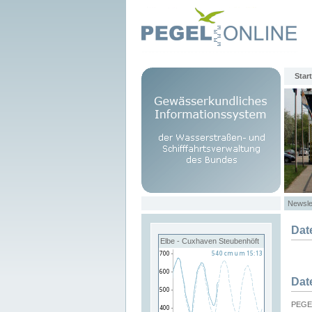
Start
Newsle
Dat
Elbe - Cuxhaven Steubenhöft
Dat
PEGEL