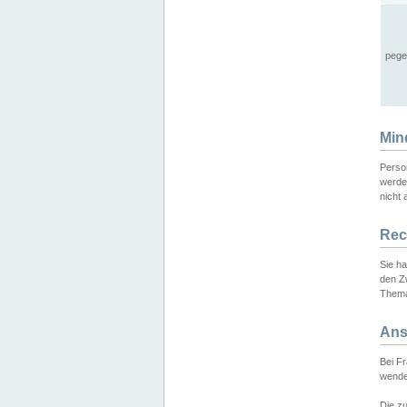
pege
Min
Perso
werde
nicht 
Rec
Sie h
den Z
Thema
Ans
Bei F
wende
Die zu