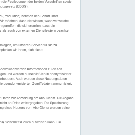
 die Festlegungen der beiden Vorschriften sowie
hutzgesetz (BDSG).
 (Produktion) nehmen den Schutz ihrer
ir möchten, dass sie wissen, wann wir welche
etroffen, die sicherstellen, dass die
 als auch von externen Dienstleistern beachtet
ologien, um unseren Service für sie zu
fehlen wir Ihnen, sich diese
endownload werden Informationen zu diesen
ogen und werden ausschließlich in anonymisierter
verbessern. Auch werden diese Nutzungsdaten
ie pseudonymisierten Zugriffsdaten anonymisiert.
her Daten zur Anmeldung am Abo-Dienst. Die Angabe
 nicht an Dritte weitergegeben. Die Speicherung
dung eines Nutzers vom Abo-Dienst werden seine
il) Sicherheitslücken aufweisen kann. Ein