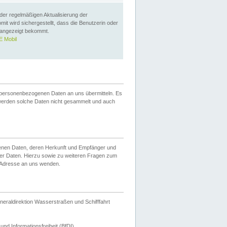
 der regelmäßigen Aktualisierung der
omit wird sichergestellt, dass die Benutzerin oder
 angezeigt bekommt.
 Mobil
 personenbezogenen Daten an uns übermitteln. Es
werden solche Daten nicht gesammelt und auch
ogenen Daten, deren Herkunft und Empfänger und
er Daten. Hierzu sowie zu weiteren Fragen zum
 Adresse an uns wenden.
neraldirektion Wasserstraßen und Schifffahrt
nd Informationsfreiheit (BfDI).