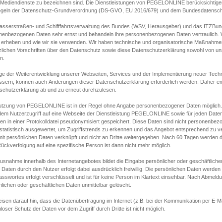
s Mediendienste zu bezeichnen sind. Die Dienstleistungen von PEGELONLINE berücksichtigen
egeln der Datenschutz-Grundverordnung (DS-GVO, EU 2016/679) und dem Bundesdatensc
asserstraßen- und Schifffahrtsverwaltung des Bundes (WSV, Herausgeber) und das ITZBund
nenbezogenen Daten sehr ernst und behandeln ihre personenbezogenen Daten vertraulich. W
 erheben und wie wir sie verwenden. Wir haben technische und organisatorische Maßnahmen g
zlichen Vorschriften über den Datenschutz sowie diese Datenschutzerklärung sowohl von uns
n.
ge der Weiterentwicklung unserer Webseiten, Services und der Implementierung neuer Techn
ssern, können auch Änderungen dieser Datenschutzerklärung erforderlich werden. Daher emp
schutzerklärung ab und zu erneut durchzulesen.
utzung von PEGELONLINE ist in der Regel ohne Angabe personenbezogener Daten möglich.
edem Nutzerzugriff auf eine Webseite der Dienstleistung PEGELONLINE sowie für jeden Dat
en in einer Protokolldatei pseudonymisiert gespeichert. Diese Daten sind nicht personenbez
statistisch ausgewertet, um Zugriffstrends zu erkennen und das Angebot entsprechend zu 
mit persönlichen Daten verknüpft und nicht an Dritte weitergegeben. Nach 60 Tagen werden d
ückverfolgung auf eine spezifische Person ist dann nicht mehr möglich.
Ausnahme innerhalb des Internetangebotes bildet die Eingabe persönlicher oder geschäftlic
 Daten durch den Nutzer erfolgt dabei ausdrücklich freiwillig. Die persönlichen Daten werden
asswortes erfolgt verschlüsselt und ist für keine Person im Klartext einsehbar. Nach Abmel
lichen oder geschäftlichen Daten unmittelbar gelöscht.
isen darauf hin, dass die Datenübertragung im Internet (z.B. bei der Kommunikation per E-Ma
loser Schutz der Daten vor dem Zugriff durch Dritte ist nicht möglich.