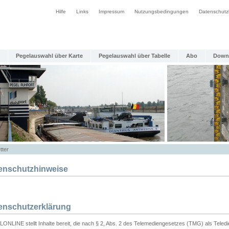
Hilfe
Links
Impressum
Nutzungsbedingungen
Datenschutz
Pegelauswahl über Karte
Pegelauswahl über Tabelle
Abo
Down
tter
enschutzhinweise
enschutzerklärung
ONLINE stellt Inhalte bereit, die nach § 2, Abs. 2 des Telemediengesetzes (TMG) als Teled