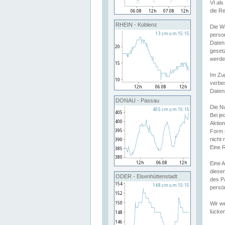
VI al
die R
RHEIN - Koblenz
Die W
perso
Daten
geset
werde
Im Zu
verbe
Daten
DONAU - Passau
Die N
Bei j
Aktion
Form 
nicht 
Eine R
Eine 
dieser
ODER - Eisenhüttenstadt
des P
persön
Wir we
lücken