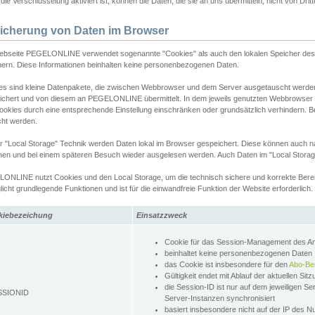
ie Verschlüsselung aktiviert ist, können die Daten, die sie an uns übermitteln, nicht von Dri
icherung von Daten im Browser
ebseite PEGELONLINE verwendet sogenannte "Cookies" als auch den lokalen Speicher des 
hern. Diese Informationen beinhalten keine personenbezogenen Daten.
es sind kleine Datenpakete, die zwischen Webbrowser und dem Server ausgetauscht werde
ichert und von diesem an PEGELONLINE übermittelt. In dem jeweils genutzten Webbrowser
ookies durch eine entsprechende Einstellung einschränken oder grundsätzlich verhindern. B
cht werden.
er "Local Storage" Technik werden Daten lokal im Browser gespeichert. Diese können auch 
hen und bei einem späteren Besuch wieder ausgelesen werden. Auch Daten im "Local Storag
ONLINE nutzt Cookies und den Local Storage, um die technisch sichere und korrekte Bereit
icht grundlegende Funktionen und ist für die einwandfreie Funktion der Website erforderlich.
kiebezeichung
Einsatzzweck
Cookie für das Session-Management des 
beinhaltet keine personenbezogenen Daten
das Cookie ist insbesondere für den
Abo-Be
Gültigkeit endet mit Ablauf der aktuellen Sit
die Session-ID ist nur auf dem jeweiligen Se
SSIONID
Server-Instanzen synchronisiert
basiert insbesondere nicht auf der IP des N