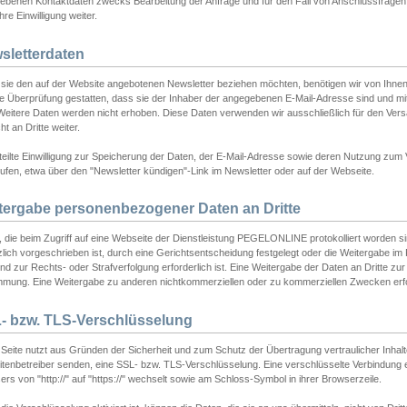
ebenen Kontaktdaten zwecks Bearbeitung der Anfrage und für den Fall von Anschlussfragen b
hre Einwilligung weiter.
sletterdaten
sie den auf der Website angebotenen Newsletter beziehen möchten, benötigen wir von Ihnen
ie Überprüfung gestatten, dass sie der Inhaber der angegebenen E-Mail-Adresse sind und m
 Weitere Daten werden nicht erhoben. Diese Daten verwenden wir ausschließlich für den Ver
cht an Dritte weiter.
teilte Einwilligung zur Speicherung der Daten, der E-Mail-Adresse sowie deren Nutzung zum
ufen, etwa über den "Newsletter kündigen"-Link im Newsletter oder auf der Webseite.
tergabe personenbezogener Daten an Dritte
 die beim Zugriff auf eine Webseite der Dienstleistung PEGELONLINE protokolliert worden sind
lich vorgeschrieben ist, durch eine Gerichtsentscheidung festgelegt oder die Weitergabe im Fa
d zur Rechts- oder Strafverfolgung erforderlich ist. Eine Weitergabe der Daten an Dritte zur 
mmung. Eine Weitergabe zu anderen nichtkommerziellen oder zu kommerziellen Zwecken erfol
- bzw. TLS-Verschlüsselung
Seite nutzt aus Gründen der Sicherheit und zum Schutz der Übertragung vertraulicher Inhalte
eitenbetreiber senden, eine SSL- bzw. TLS-Verschlüsselung. Eine verschlüsselte Verbindung 
rs von "http://" auf "https://" wechselt sowie am Schloss-Symbol in ihrer Browserzeile.