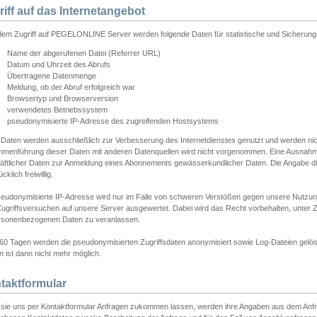
riff auf das Internetangebot
edem Zugriff auf PEGELONLINE Server werden folgende Daten für statistische und Sicherun
Name der abgerufenen Datei (Referrer URL)
Datum und Uhrzeit des Abrufs
Übertragene Datenmenge
Meldung, ob der Abruf erfolgreich war
Browsertyp und Browserversion
verwendetes Betriebssystem
pseudonymisierte IP-Adresse des zugreifenden Hostsystems
 Daten werden ausschließlich zur Verbesserung des Internetdienstes genutzt und werden ni
menführung dieser Daten mit anderen Datenquellen wird nicht vorgenommen. Eine Ausnahme 
äftlicher Daten zur Anmeldung eines Abonnements gewässerkundlicher Daten. Die Angabe die
cklich freiwillig.
seudonymisierte IP-Adresse wird nur im Falle von schweren Verstößen gegen unsere Nutzun
Zugriffsversuchen auf unsere Server ausgewertet. Dabei wird das Recht vorbehalten, unter Z
rsonenbezogenen Daten zu veranlassen.
60 Tagen werden die pseudonymisierten Zugriffsdaten anonymisiert sowie Log-Dateien gelösc
 ist dann nicht mehr möglich.
taktformular
sie uns per Kontaktformular Anfragen zukommen lassen, werden ihre Angaben aus dem Anfrag