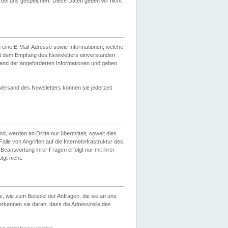
ei uns gespeichert. Diese Daten geben wir nicht
 eine E-Mail-Adresse sowie Informationen, welche
it dem Empfang des Newsletters einverstanden
sand der angeforderten Informationen und geben
 Versand des Newsletters können sie jederzeit
, werden an Dritte nur übermittelt, soweit dies
lle von Angriffen auf die Internetinfrastruktur des
Beantwortung ihrer Fragen erfolgt nur mit ihrer
gt nicht.
, wie zum Beispiel der Anfragen, die sie an uns
erkennen sie daran, dass die Adresszeile des