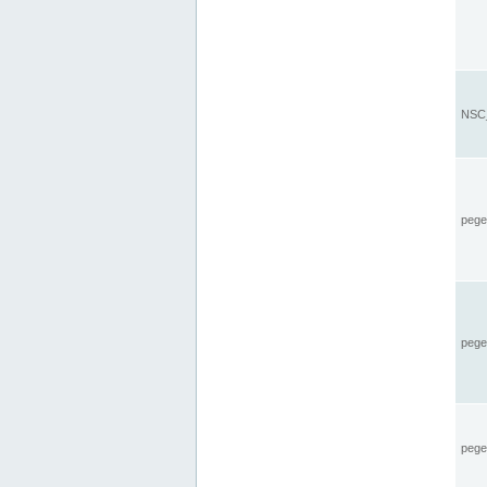
NSC_
pegel
pege
pegel