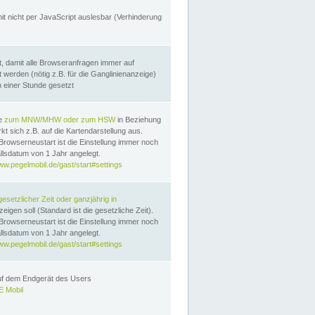
it nicht per JavaScript auslesbar (Verhinderung
, damit alle Browseranfragen immer auf
erden (nötig z.B. für die Ganglinienanzeige)
n einer Stunde gesetzt
te
zum MNW/MHW oder zum HSW
in Beziehung
t sich z.B. auf die Kartendarstellung aus.
Browserneustart ist die Einstellung immer noch
llsdatum von 1 Jahr angelegt.
ww.pegelmobil.de/gast/start#settings
gesetzlicher Zeit oder ganzjährig in
eigen soll (Standard ist die gesetzliche Zeit).
Browserneustart ist die Einstellung immer noch
llsdatum von 1 Jahr angelegt.
ww.pegelmobil.de/gast/start#settings
auf dem Endgerät des Users
 Mobil