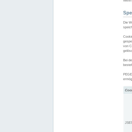
Wenn d
Spe
Die W
speic
Cooki
gespe
von C
gelös
Bei d
beste
PEGEL
ermögl
Coo
JSE