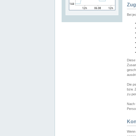
Zug
Bei j
Diese
Zusam
gesch
ausdrü
Die p
bzw. 
zu pe
Nach 
Person
Kon
Wenn 