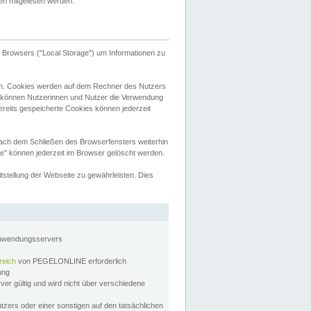
tten mitgelesen werden.
Browsers ("Local Storage") um Informationen zu
n. Cookies werden auf dem Rechner des Nutzers
 können Nutzerinnen und Nutzer die Verwendung
ereits gespeicherte Cookies können jederzeit
nach dem Schließen des Browserfensters weiterhin
e" können jederzeit im Browser gelöscht werden.
stellung der Webseite zu gewährleisten. Dies
Anwendungsservers
reich
von PEGELONLINE erforderlich
zung
rver gültig und wird nicht über verschiedene
utzers oder einer sonstigen auf den tatsächlichen