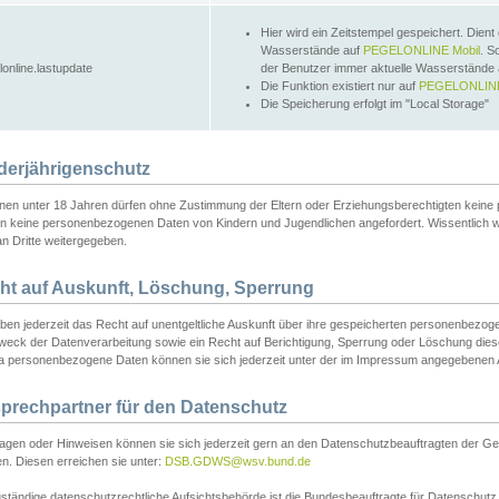
Hier wird ein Zeitstempel gespeichert. Dient
Wasserstände auf
PEGELONLINE Mobil
. S
lonline.lastupdate
der Benutzer immer aktuelle Wasserstände
Die Funktion existiert nur auf
PEGELONLINE
Die Speicherung erfolgt im "Local Storage"
derjährigenschutz
nen unter 18 Jahren dürfen ohne Zustimmung der Eltern oder Erziehungsberechtigten keine
n keine personenbezogenen Daten von Kindern und Jugendlichen angefordert. Wissentlich 
an Dritte weitergegeben.
ht auf Auskunft, Löschung, Sperrung
aben jederzeit das Recht auf unentgeltliche Auskunft über ihre gespeicherten personenbez
weck der Datenverarbeitung sowie ein Recht auf Berichtigung, Sperrung oder Löschung dies
 personenbezogene Daten können sie sich jederzeit unter der im Impressum angegebenen
prechpartner für den Datenschutz
ragen oder Hinweisen können sie sich jederzeit gern an den Datenschutzbeauftragten der Ge
n. Diesen erreichen sie unter:
DSB.GDWS@wsv.bund.de
ständige datenschutzrechtliche Aufsichtsbehörde ist die Bundesbeauftragte für Datenschutz u