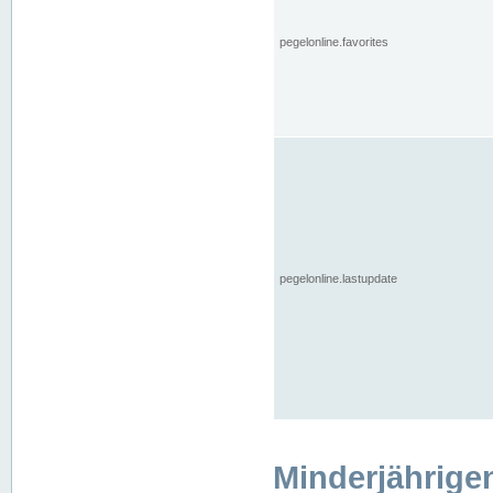
pegelonline.favorites
pegelonline.lastupdate
Minderjährige