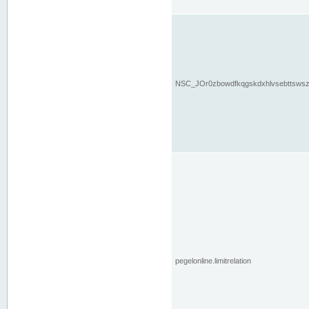
NSC_JOr0zbowdfkqgskdxhlvsebttsws
pegelonline.limitrelation