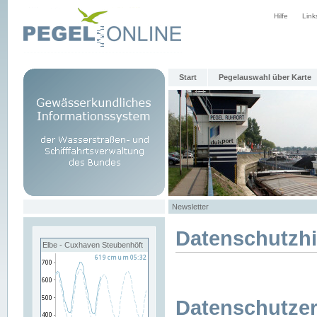
Hilfe
Link
Start
Pegelauswahl über Karte
Newsletter
Datenschutzh
Elbe - Cuxhaven Steubenhöft
Datenschutzer