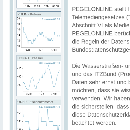
PEGELONLINE stellt Inh
RHEIN - Koblenz
Telemediengesetzes (
Abschnitt VI als Medie
PEGELONLINE berücksi
die Regeln der Date
Bundesdatenschutzge
DONAU - Passau
Die Wasserstraßen- u
und das ITZBund (Pro
Daten sehr ernst und 
möchten, dass sie wis
verwenden. Wir haben
ODER - Eisenhüttenstadt
die sicherstellen, das
diese Datenschutzerkl
beachtet werden.