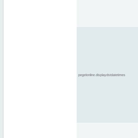
pegelonline.displaydstdatetimes