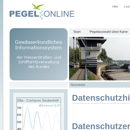
Hilfe
Link
Start
Pegelauswahl über Karte
Newsletter
Datenschutzh
Elbe - Cuxhaven Steubenhöft
Datenschutzer