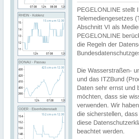
PEGELONLINE stellt Inh
RHEIN - Koblenz
Telemediengesetzes (
Abschnitt VI als Medie
PEGELONLINE berücksi
die Regeln der Date
Bundesdatenschutzge
DONAU - Passau
Die Wasserstraßen- u
und das ITZBund (Pro
Daten sehr ernst und 
möchten, dass sie wis
verwenden. Wir haben
ODER - Eisenhüttenstadt
die sicherstellen, das
diese Datenschutzerkl
beachtet werden.