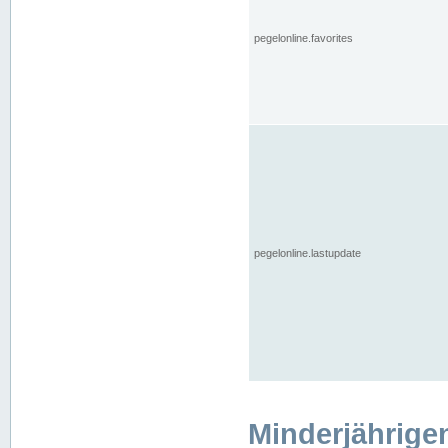
pegelonline.favorites
pegelonline.lastupdate
Minderjährige