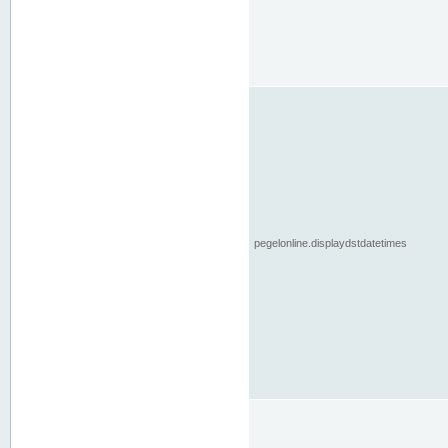
pegelonline.displaydstdatetimes