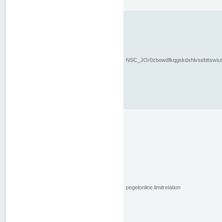
NSC_JOr0zbowdfkqgskdxhlvsebttsws
pegelonline.limitrelation