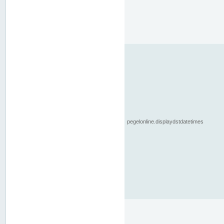
pegelonline.displaydstdatetimes