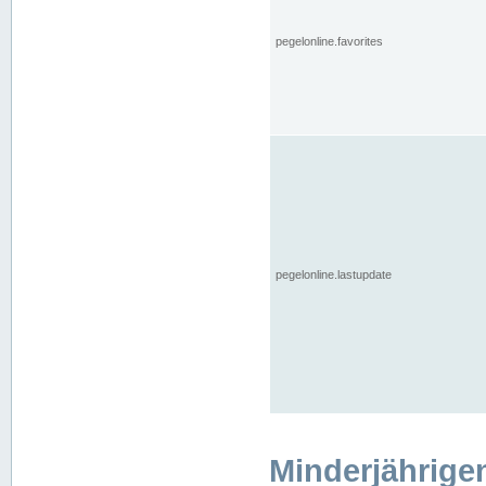
pegelonline.favorites
pegelonline.lastupdate
Minderjährige