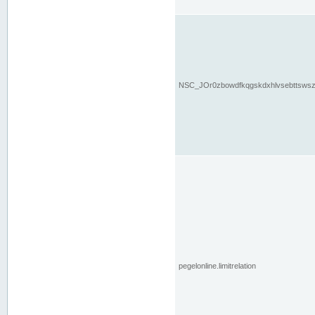
NSC_JOr0zbowdfkqgskdxhlvsebttsws
pegelonline.limitrelation