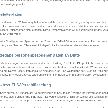
ebenen Kontaktdaten zwecks Bearbeitung der Anfrage und für den Fall von Anschlussfragen b
hre Einwilligung weiter.
sletterdaten
sie den auf der Website angebotenen Newsletter beziehen möchten, benötigen wir von Ihnen
ie Überprüfung gestatten, dass sie der Inhaber der angegebenen E-Mail-Adresse sind und m
 Weitere Daten werden nicht erhoben. Diese Daten verwenden wir ausschließlich für den Ver
cht an Dritte weiter.
teilte Einwilligung zur Speicherung der Daten, der E-Mail-Adresse sowie deren Nutzung zum
ufen, etwa über den "Newsletter kündigen"-Link im Newsletter oder auf der Webseite.
tergabe personenbezogener Daten an Dritte
 die beim Zugriff auf eine Webseite der Dienstleistung PEGELONLINE protokolliert worden sind
lich vorgeschrieben ist, durch eine Gerichtsentscheidung festgelegt oder die Weitergabe im Fa
d zur Rechts- oder Strafverfolgung erforderlich ist. Eine Weitergabe der Daten an Dritte zur 
mmung. Eine Weitergabe zu anderen nichtkommerziellen oder zu kommerziellen Zwecken erfol
- bzw. TLS-Verschlüsselung
Seite nutzt aus Gründen der Sicherheit und zum Schutz der Übertragung vertraulicher Inhalte
eitenbetreiber senden, eine SSL- bzw. TLS-Verschlüsselung. Eine verschlüsselte Verbindung 
rs von "http://" auf "https://" wechselt sowie am Schloss-Symbol in ihrer Browserzeile.