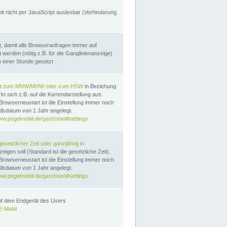
it nicht per JavaScript auslesbar (Verhinderung
, damit alle Browseranfragen immer auf
erden (nötig z.B. für die Ganglinienanzeige)
n einer Stunde gesetzt
te
zum MNW/MHW oder zum HSW
in Beziehung
t sich z.B. auf die Kartendarstellung aus.
Browserneustart ist die Einstellung immer noch
llsdatum von 1 Jahr angelegt.
ww.pegelmobil.de/gast/start#settings
gesetzlicher Zeit oder ganzjährig in
eigen soll (Standard ist die gesetzliche Zeit).
Browserneustart ist die Einstellung immer noch
llsdatum von 1 Jahr angelegt.
ww.pegelmobil.de/gast/start#settings
auf dem Endgerät des Users
 Mobil