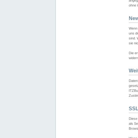
angeg
ohne i
New
Wenn 
uns d
sind.
sie ni
Die er
widerr
Wei
Daten,
gesetz
ITZBun
Zusti
SSL
Diese 
als S
Browse