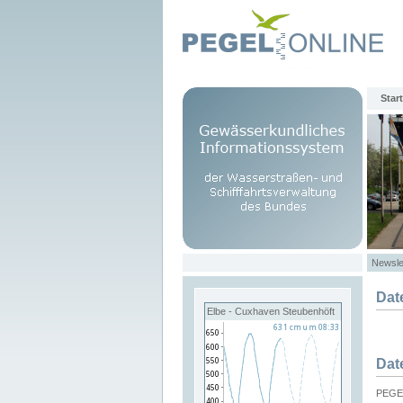
Start
Newsle
Dat
Elbe - Cuxhaven Steubenhöft
Dat
PEGEL