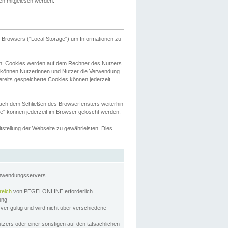
tten mitgelesen werden.
Browsers ("Local Storage") um Informationen zu
n. Cookies werden auf dem Rechner des Nutzers
 können Nutzerinnen und Nutzer die Verwendung
ereits gespeicherte Cookies können jederzeit
nach dem Schließen des Browserfensters weiterhin
e" können jederzeit im Browser gelöscht werden.
stellung der Webseite zu gewährleisten. Dies
Anwendungsservers
reich
von PEGELONLINE erforderlich
zung
rver gültig und wird nicht über verschiedene
utzers oder einer sonstigen auf den tatsächlichen