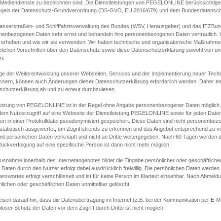
s Mediendienste zu bezeichnen sind. Die Dienstleistungen von PEGELONLINE berücksichtigen
egeln der Datenschutz-Grundverordnung (DS-GVO, EU 2016/679) und dem Bundesdatensc
asserstraßen- und Schifffahrtsverwaltung des Bundes (WSV, Herausgeber) und das ITZBund
nenbezogenen Daten sehr ernst und behandeln ihre personenbezogenen Daten vertraulich. W
 erheben und wie wir sie verwenden. Wir haben technische und organisatorische Maßnahmen g
zlichen Vorschriften über den Datenschutz sowie diese Datenschutzerklärung sowohl von uns
n.
ge der Weiterentwicklung unserer Webseiten, Services und der Implementierung neuer Techn
ssern, können auch Änderungen dieser Datenschutzerklärung erforderlich werden. Daher emp
schutzerklärung ab und zu erneut durchzulesen.
utzung von PEGELONLINE ist in der Regel ohne Angabe personenbezogener Daten möglich.
edem Nutzerzugriff auf eine Webseite der Dienstleistung PEGELONLINE sowie für jeden Dat
en in einer Protokolldatei pseudonymisiert gespeichert. Diese Daten sind nicht personenbez
statistisch ausgewertet, um Zugriffstrends zu erkennen und das Angebot entsprechend zu 
mit persönlichen Daten verknüpft und nicht an Dritte weitergegeben. Nach 60 Tagen werden d
ückverfolgung auf eine spezifische Person ist dann nicht mehr möglich.
Ausnahme innerhalb des Internetangebotes bildet die Eingabe persönlicher oder geschäftlic
 Daten durch den Nutzer erfolgt dabei ausdrücklich freiwillig. Die persönlichen Daten werden
asswortes erfolgt verschlüsselt und ist für keine Person im Klartext einsehbar. Nach Abmel
lichen oder geschäftlichen Daten unmittelbar gelöscht.
isen darauf hin, dass die Datenübertragung im Internet (z.B. bei der Kommunikation per E-Ma
loser Schutz der Daten vor dem Zugriff durch Dritte ist nicht möglich.