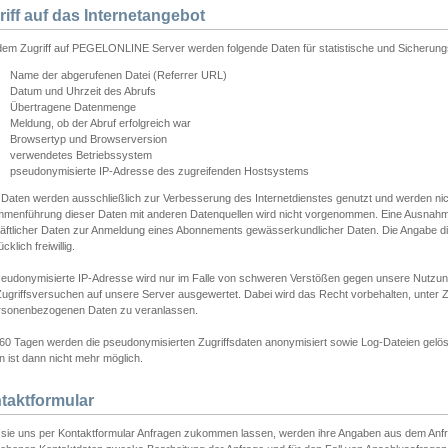
riff auf das Internetangebot
edem Zugriff auf PEGELONLINE Server werden folgende Daten für statistische und Sicherun
Name der abgerufenen Datei (Referrer URL)
Datum und Uhrzeit des Abrufs
Übertragene Datenmenge
Meldung, ob der Abruf erfolgreich war
Browsertyp und Browserversion
verwendetes Betriebssystem
pseudonymisierte IP-Adresse des zugreifenden Hostsystems
 Daten werden ausschließlich zur Verbesserung des Internetdienstes genutzt und werden ni
menführung dieser Daten mit anderen Datenquellen wird nicht vorgenommen. Eine Ausnahme 
äftlicher Daten zur Anmeldung eines Abonnements gewässerkundlicher Daten. Die Angabe die
cklich freiwillig.
seudonymisierte IP-Adresse wird nur im Falle von schweren Verstößen gegen unsere Nutzun
Zugriffsversuchen auf unsere Server ausgewertet. Dabei wird das Recht vorbehalten, unter Z
rsonenbezogenen Daten zu veranlassen.
60 Tagen werden die pseudonymisierten Zugriffsdaten anonymisiert sowie Log-Dateien gelösc
 ist dann nicht mehr möglich.
taktformular
sie uns per Kontaktformular Anfragen zukommen lassen, werden ihre Angaben aus dem Anfrag