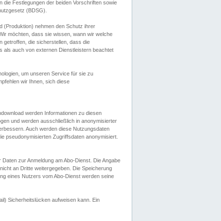
 die Festlegungen der beiden Vorschriften sowie
hutzgesetz (BDSG).
 (Produktion) nehmen den Schutz ihrer
ir möchten, dass sie wissen, wann wir welche
etroffen, die sicherstellen, dass die
 als auch von externen Dienstleistern beachtet
ologien, um unseren Service für sie zu
fehlen wir Ihnen, sich diese
endownload werden Informationen zu diesen
ogen und werden ausschließlich in anonymisierter
verbessern. Auch werden diese Nutzungsdaten
ie pseudonymisierten Zugriffsdaten anonymisiert.
her Daten zur Anmeldung am Abo-Dienst. Die Angabe
 nicht an Dritte weitergegeben. Die Speicherung
dung eines Nutzers vom Abo-Dienst werden seine
il) Sicherheitslücken aufweisen kann. Ein