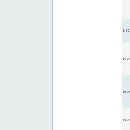
NSC_
pegel
pege
pegel