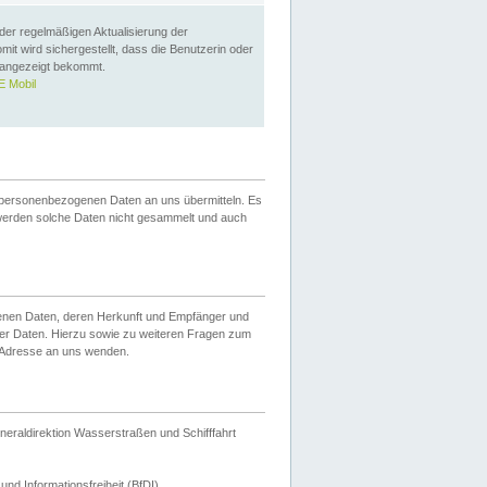
 der regelmäßigen Aktualisierung der
omit wird sichergestellt, dass die Benutzerin oder
 angezeigt bekommt.
 Mobil
 personenbezogenen Daten an uns übermitteln. Es
werden solche Daten nicht gesammelt und auch
ogenen Daten, deren Herkunft und Empfänger und
er Daten. Hierzu sowie zu weiteren Fragen zum
 Adresse an uns wenden.
neraldirektion Wasserstraßen und Schifffahrt
nd Informationsfreiheit (BfDI).