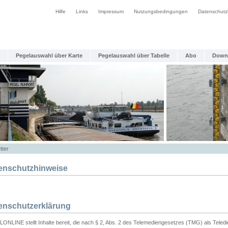
Hilfe
Links
Impressum
Nutzungsbedingungen
Datenschutz
Pegelauswahl über Karte
Pegelauswahl über Tabelle
Abo
Down
tter
enschutzhinweise
enschutzerklärung
ONLINE stellt Inhalte bereit, die nach § 2, Abs. 2 des Telemediengesetzes (TMG) als Teled