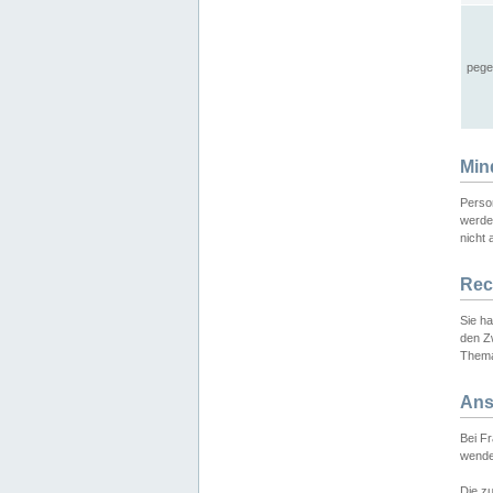
pege
Min
Perso
werde
nicht 
Rec
Sie h
den Z
Thema
Ans
Bei F
wende
Die zu