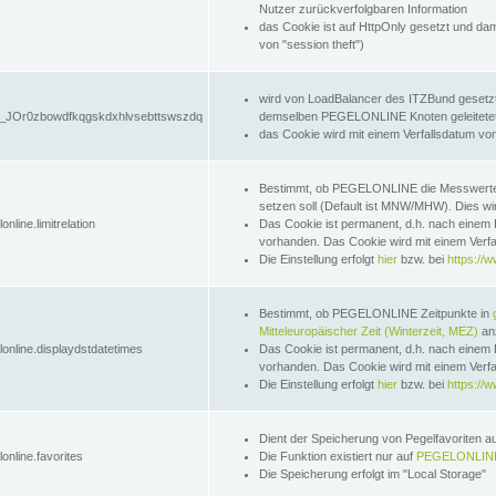
Nutzer zurückverfolgbaren Information
das Cookie ist auf HttpOnly gesetzt und dam
von "session theft")
wird von LoadBalancer des ITZBund gesetzt
JOr0zbowdfkqgskdxhlvsebttswszdq
demselben PEGELONLINE Knoten geleitetet w
das Cookie wird mit einem Verfallsdatum vo
Bestimmt, ob PEGELONLINE die Messwer
setzen soll (Default ist MNW/MHW). Dies wirk
online.limitrelation
Das Cookie ist permanent, d.h. nach einem 
vorhanden. Das Cookie wird mit einem Verfa
Die Einstellung erfolgt
hier
bzw. bei
https://w
Bestimmt, ob PEGELONLINE Zeitpunkte in
Mitteleuropäischer Zeit (Winterzeit, MEZ)
anz
lonline.displaydstdatetimes
Das Cookie ist permanent, d.h. nach einem 
vorhanden. Das Cookie wird mit einem Verfa
Die Einstellung erfolgt
hier
bzw. bei
https://w
Dient der Speicherung von Pegelfavoriten 
online.favorites
Die Funktion existiert nur auf
PEGELONLINE
Die Speicherung erfolgt im "Local Storage"