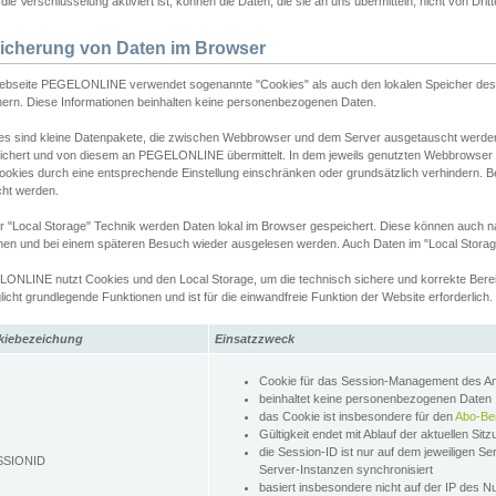
ie Verschlüsselung aktiviert ist, können die Daten, die sie an uns übermitteln, nicht von Dri
icherung von Daten im Browser
ebseite PEGELONLINE verwendet sogenannte "Cookies" als auch den lokalen Speicher des 
hern. Diese Informationen beinhalten keine personenbezogenen Daten.
es sind kleine Datenpakete, die zwischen Webbrowser und dem Server ausgetauscht werde
ichert und von diesem an PEGELONLINE übermittelt. In dem jeweils genutzten Webbrowser
ookies durch eine entsprechende Einstellung einschränken oder grundsätzlich verhindern. B
cht werden.
er "Local Storage" Technik werden Daten lokal im Browser gespeichert. Diese können auch 
hen und bei einem späteren Besuch wieder ausgelesen werden. Auch Daten im "Local Storag
ONLINE nutzt Cookies und den Local Storage, um die technisch sichere und korrekte Bereit
icht grundlegende Funktionen und ist für die einwandfreie Funktion der Website erforderlich.
kiebezeichung
Einsatzzweck
Cookie für das Session-Management des 
beinhaltet keine personenbezogenen Daten
das Cookie ist insbesondere für den
Abo-Be
Gültigkeit endet mit Ablauf der aktuellen Sit
die Session-ID ist nur auf dem jeweiligen Se
SSIONID
Server-Instanzen synchronisiert
basiert insbesondere nicht auf der IP des N