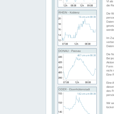
VI al
die R
RHEIN - Koblenz
Die W
perso
Daten
geset
werde
Im Zu
verbe
Daten
DONAU - Passau
Die N
Bei j
Aktion
Form 
nicht 
Eine R
Eine 
dieser
ODER - Eisenhüttenstadt
des P
persön
Wir we
lücken