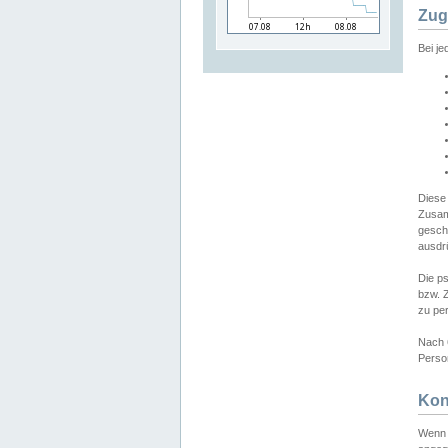
Zug
Bei j
Diese
Zusam
gesch
ausdrü
Die p
bzw. 
zu pe
Nach 
Person
Kon
Wenn 