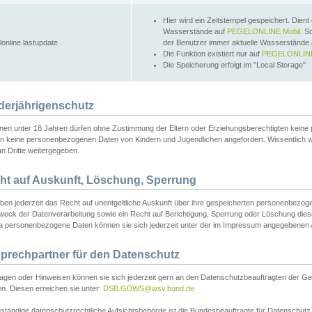
Hier wird ein Zeitstempel gespeichert. Dient
Wasserstände auf
PEGELONLINE Mobil
. S
lonline.lastupdate
der Benutzer immer aktuelle Wasserstände
Die Funktion existiert nur auf
PEGELONLINE
Die Speicherung erfolgt im "Local Storage"
derjährigenschutz
nen unter 18 Jahren dürfen ohne Zustimmung der Eltern oder Erziehungsberechtigten keine
n keine personenbezogenen Daten von Kindern und Jugendlichen angefordert. Wissentlich 
an Dritte weitergegeben.
ht auf Auskunft, Löschung, Sperrung
aben jederzeit das Recht auf unentgeltliche Auskunft über ihre gespeicherten personenbez
weck der Datenverarbeitung sowie ein Recht auf Berichtigung, Sperrung oder Löschung dies
 personenbezogene Daten können sie sich jederzeit unter der im Impressum angegebenen
prechpartner für den Datenschutz
ragen oder Hinweisen können sie sich jederzeit gern an den Datenschutzbeauftragten der Ge
n. Diesen erreichen sie unter:
DSB.GDWS@wsv.bund.de
ständige datenschutzrechtliche Aufsichtsbehörde ist die Bundesbeauftragte für Datenschutz u