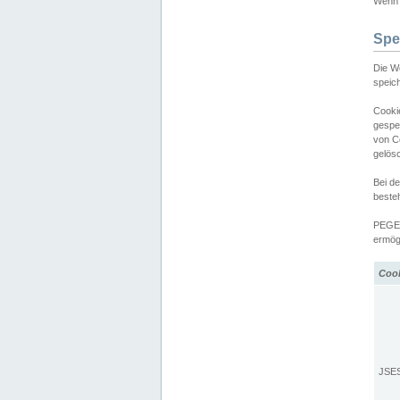
Wenn d
Spe
Die W
speic
Cooki
gespe
von C
gelös
Bei d
beste
PEGEL
ermögl
Coo
JSE