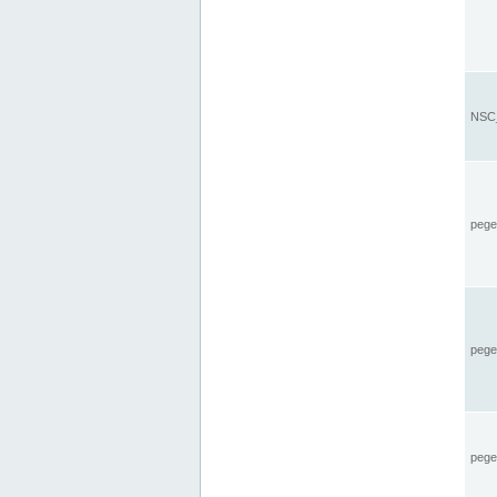
NSC_
pegel
pege
pegel