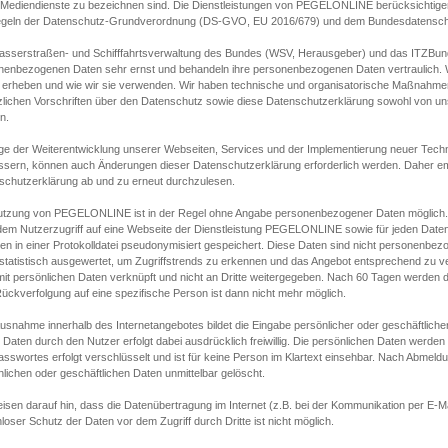
s Mediendienste zu bezeichnen sind. Die Dienstleistungen von PEGELONLINE berücksichtigen
egeln der Datenschutz-Grundverordnung (DS-GVO, EU 2016/679) und dem Bundesdatensc
asserstraßen- und Schifffahrtsverwaltung des Bundes (WSV, Herausgeber) und das ITZBund
nenbezogenen Daten sehr ernst und behandeln ihre personenbezogenen Daten vertraulich. W
 erheben und wie wir sie verwenden. Wir haben technische und organisatorische Maßnahmen g
zlichen Vorschriften über den Datenschutz sowie diese Datenschutzerklärung sowohl von uns
n.
ge der Weiterentwicklung unserer Webseiten, Services und der Implementierung neuer Techn
ssern, können auch Änderungen dieser Datenschutzerklärung erforderlich werden. Daher emp
schutzerklärung ab und zu erneut durchzulesen.
utzung von PEGELONLINE ist in der Regel ohne Angabe personenbezogener Daten möglich.
edem Nutzerzugriff auf eine Webseite der Dienstleistung PEGELONLINE sowie für jeden Dat
en in einer Protokolldatei pseudonymisiert gespeichert. Diese Daten sind nicht personenbez
statistisch ausgewertet, um Zugriffstrends zu erkennen und das Angebot entsprechend zu 
mit persönlichen Daten verknüpft und nicht an Dritte weitergegeben. Nach 60 Tagen werden d
ückverfolgung auf eine spezifische Person ist dann nicht mehr möglich.
Ausnahme innerhalb des Internetangebotes bildet die Eingabe persönlicher oder geschäftlic
 Daten durch den Nutzer erfolgt dabei ausdrücklich freiwillig. Die persönlichen Daten werden
asswortes erfolgt verschlüsselt und ist für keine Person im Klartext einsehbar. Nach Abmel
lichen oder geschäftlichen Daten unmittelbar gelöscht.
isen darauf hin, dass die Datenübertragung im Internet (z.B. bei der Kommunikation per E-Ma
loser Schutz der Daten vor dem Zugriff durch Dritte ist nicht möglich.