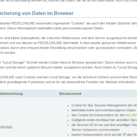
ie Verschlüsselung aktiviert ist, können die Daten, die sie an uns übermitteln, nicht von Dri
icherung von Daten im Browser
ebseite PEGELONLINE verwendet sogenannte "Cookies" als auch den lokalen Speicher des 
hern. Diese Informationen beinhalten keine personenbezogenen Daten.
es sind kleine Datenpakete, die zwischen Webbrowser und dem Server ausgetauscht werde
ichert und von diesem an PEGELONLINE übermittelt. In dem jeweils genutzten Webbrowser
ookies durch eine entsprechende Einstellung einschränken oder grundsätzlich verhindern. B
cht werden.
er "Local Storage" Technik werden Daten lokal im Browser gespeichert. Diese können auch 
hen und bei einem späteren Besuch wieder ausgelesen werden. Auch Daten im "Local Storag
ONLINE nutzt Cookies und den Local Storage, um die technisch sichere und korrekte Bereit
icht grundlegende Funktionen und ist für die einwandfreie Funktion der Website erforderlich.
kiebezeichung
Einsatzzweck
Cookie für das Session-Management des 
beinhaltet keine personenbezogenen Daten
das Cookie ist insbesondere für den
Abo-Be
Gültigkeit endet mit Ablauf der aktuellen Sit
die Session-ID ist nur auf dem jeweiligen Se
SSIONID
Server-Instanzen synchronisiert
basiert insbesondere nicht auf der IP des N