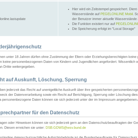
Hier wird ein Zeitstempel gespeichert. Dient
Wasserstände auf
PEGELONLINE Mobil
. S
lonline.lastupdate
der Benutzer immer aktuelle Wasserstände
Die Funktion existiert nur auf
PEGELONLINE
Die Speicherung erfolgt im "Local Storage"
derjährigenschutz
nen unter 18 Jahren dürfen ohne Zustimmung der Eltern oder Erziehungsberechtigten keine
n keine personenbezogenen Daten von Kindern und Jugendlichen angefordert. Wissentlich 
an Dritte weitergegeben.
ht auf Auskunft, Löschung, Sperrung
aben jederzeit das Recht auf unentgeltliche Auskunft über ihre gespeicherten personenbez
weck der Datenverarbeitung sowie ein Recht auf Berichtigung, Sperrung oder Löschung dies
 personenbezogene Daten können sie sich jederzeit unter der im Impressum angegebenen
prechpartner für den Datenschutz
ragen oder Hinweisen können sie sich jederzeit gern an den Datenschutzbeauftragten der Ge
n. Diesen erreichen sie unter:
DSB.GDWS@wsv.bund.de
ständige datenschutzrechtliche Aufsichtsbehörde ist die Bundesbeauftragte für Datenschutz u