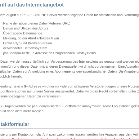
riff auf das Internetangebot
edem Zugriff auf PEGELONLINE Server werden folgende Daten für statistische und Sicherun
Name der abgerufenen Datei (Referrer URL)
Datum und Uhrzeit des Abrufs
Übertragene Datenmenge
Meldung, ob der Abruf erfolgreich war
Browsertyp und Browserversion
verwendetes Betriebssystem
pseudonymisierte IP-Adresse des zugreifenden Hostsystems
 Daten werden ausschließlich zur Verbesserung des Internetdienstes genutzt und werden ni
menführung dieser Daten mit anderen Datenquellen wird nicht vorgenommen. Eine Ausnahme 
äftlicher Daten zur Anmeldung eines Abonnements gewässerkundlicher Daten. Die Angabe die
cklich freiwillig.
seudonymisierte IP-Adresse wird nur im Falle von schweren Verstößen gegen unsere Nutzun
Zugriffsversuchen auf unsere Server ausgewertet. Dabei wird das Recht vorbehalten, unter Z
rsonenbezogenen Daten zu veranlassen.
60 Tagen werden die pseudonymisierten Zugriffsdaten anonymisiert sowie Log-Dateien gelösc
 ist dann nicht mehr möglich.
taktformular
sie uns per Kontaktformular Anfragen zukommen lassen, werden ihre Angaben aus dem Anfrag