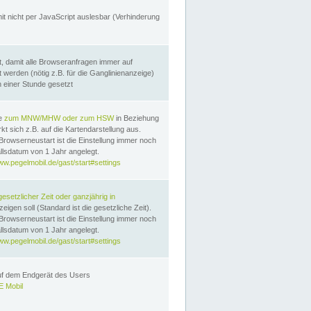
it nicht per JavaScript auslesbar (Verhinderung
, damit alle Browseranfragen immer auf
erden (nötig z.B. für die Ganglinienanzeige)
n einer Stunde gesetzt
te
zum MNW/MHW oder zum HSW
in Beziehung
t sich z.B. auf die Kartendarstellung aus.
Browserneustart ist die Einstellung immer noch
llsdatum von 1 Jahr angelegt.
ww.pegelmobil.de/gast/start#settings
gesetzlicher Zeit oder ganzjährig in
eigen soll (Standard ist die gesetzliche Zeit).
Browserneustart ist die Einstellung immer noch
llsdatum von 1 Jahr angelegt.
ww.pegelmobil.de/gast/start#settings
auf dem Endgerät des Users
 Mobil