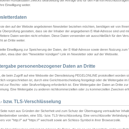
ebenen Kontaktdaten zwecks Bearbeitung der Anfrage und für den Fall von Anschlussfragen b
hre Einwilligung weiter.
sletterdaten
sie den auf der Website angebotenen Newsletter beziehen möchten, benötigen wir von Ihnen
ie Überprüfung gestatten, dass sie der Inhaber der angegebenen E-Mail-Adresse sind und m
 Weitere Daten werden nicht erhoben. Diese Daten verwenden wir ausschließlich für den Ver
cht an Dritte weiter.
teilte Einwilligung zur Speicherung der Daten, der E-Mail-Adresse sowie deren Nutzung zum
ufen, etwa über den "Newsletter kündigen"-Link im Newsletter oder auf der Webseite.
tergabe personenbezogener Daten an Dritte
 die beim Zugriff auf eine Webseite der Dienstleistung PEGELONLINE protokolliert worden sind
lich vorgeschrieben ist, durch eine Gerichtsentscheidung festgelegt oder die Weitergabe im Fa
d zur Rechts- oder Strafverfolgung erforderlich ist. Eine Weitergabe der Daten an Dritte zur 
mmung. Eine Weitergabe zu anderen nichtkommerziellen oder zu kommerziellen Zwecken erfol
- bzw. TLS-Verschlüsselung
Seite nutzt aus Gründen der Sicherheit und zum Schutz der Übertragung vertraulicher Inhalte
eitenbetreiber senden, eine SSL- bzw. TLS-Verschlüsselung. Eine verschlüsselte Verbindung 
rs von "http://" auf "https://" wechselt sowie am Schloss-Symbol in ihrer Browserzeile.