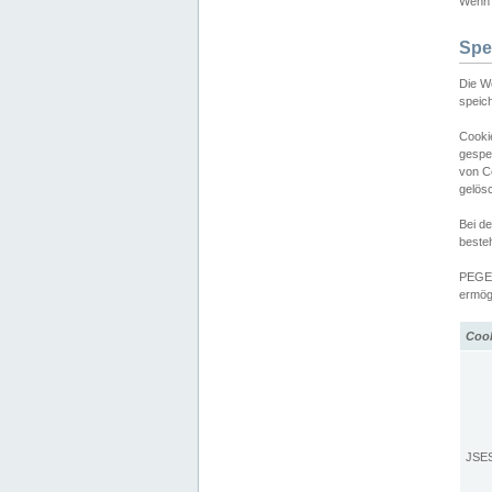
Wenn d
Spe
Die W
speic
Cooki
gespe
von C
gelös
Bei d
beste
PEGEL
ermögl
Coo
JSE