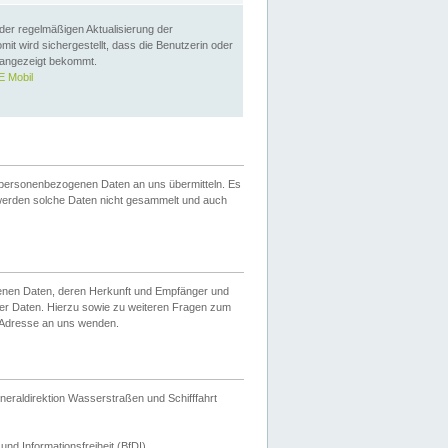
 der regelmäßigen Aktualisierung der
omit wird sichergestellt, dass die Benutzerin oder
 angezeigt bekommt.
 Mobil
 personenbezogenen Daten an uns übermitteln. Es
werden solche Daten nicht gesammelt und auch
ogenen Daten, deren Herkunft und Empfänger und
er Daten. Hierzu sowie zu weiteren Fragen zum
 Adresse an uns wenden.
neraldirektion Wasserstraßen und Schifffahrt
nd Informationsfreiheit (BfDI).