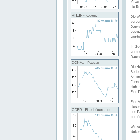
VI al
die R
RHEIN - Koblenz
Die W
perso
Daten
geset
werde
Im Zu
verbe
Daten
DONAU - Passau
Die N
Bei j
Aktion
Form 
nicht 
Eine R
Eine 
dieser
ODER - Eisenhüttenstadt
des P
persön
Wir we
lücken