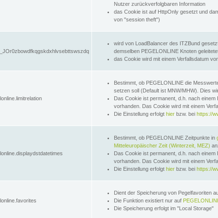
Nutzer zurückverfolgbaren Information
das Cookie ist auf HttpOnly gesetzt und dam
von "session theft")
wird von LoadBalancer des ITZBund gesetzt
JOr0zbowdfkqgskdxhlvsebttswszdq
demselben PEGELONLINE Knoten geleitetet w
das Cookie wird mit einem Verfallsdatum vo
Bestimmt, ob PEGELONLINE die Messwer
setzen soll (Default ist MNW/MHW). Dies wirk
online.limitrelation
Das Cookie ist permanent, d.h. nach einem 
vorhanden. Das Cookie wird mit einem Verfa
Die Einstellung erfolgt
hier
bzw. bei
https://w
Bestimmt, ob PEGELONLINE Zeitpunkte in
Mitteleuropäischer Zeit (Winterzeit, MEZ)
anz
lonline.displaydstdatetimes
Das Cookie ist permanent, d.h. nach einem 
vorhanden. Das Cookie wird mit einem Verfa
Die Einstellung erfolgt
hier
bzw. bei
https://w
Dient der Speicherung von Pegelfavoriten 
online.favorites
Die Funktion existiert nur auf
PEGELONLINE
Die Speicherung erfolgt im "Local Storage"