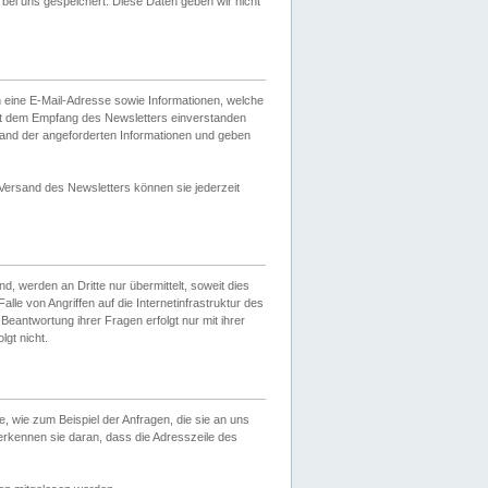
ei uns gespeichert. Diese Daten geben wir nicht
 eine E-Mail-Adresse sowie Informationen, welche
it dem Empfang des Newsletters einverstanden
sand der angeforderten Informationen und geben
 Versand des Newsletters können sie jederzeit
, werden an Dritte nur übermittelt, soweit dies
lle von Angriffen auf die Internetinfrastruktur des
Beantwortung ihrer Fragen erfolgt nur mit ihrer
gt nicht.
, wie zum Beispiel der Anfragen, die sie an uns
erkennen sie daran, dass die Adresszeile des