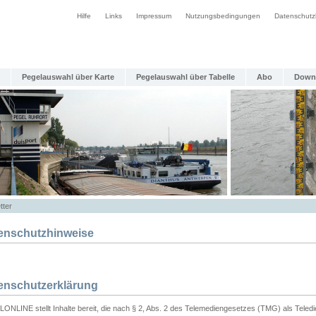
Hilfe
Links
Impressum
Nutzungsbedingungen
Datenschutz
Pegelauswahl über Karte
Pegelauswahl über Tabelle
Abo
Down
tter
enschutzhinweise
enschutzerklärung
ONLINE stellt Inhalte bereit, die nach § 2, Abs. 2 des Telemediengesetzes (TMG) als Teled