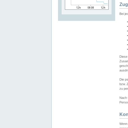
Zug
Bei j
Diese
Zusam
gesch
ausdrü
Die p
bzw. 
zu pe
Nach 
Person
Kon
Wenn 