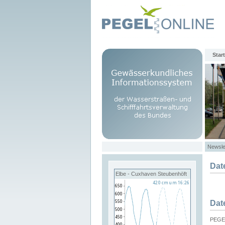
Start
Newsle
Dat
Elbe - Cuxhaven Steubenhöft
Dat
PEGEL