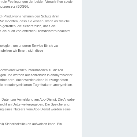
 die Festlegungen der beiden Vorschriften sowie
hutzgesetz (BDSG).
 (Produktion) nehmen den Schutz ihrer
ir möchten, dass sie wissen, wann wir welche
etroffen, die sicherstellen, dass die
 als auch von externen Dienstleistern beachtet
ologien, um unseren Service für sie zu
fehlen wir Ihnen, sich diese
endownload werden Informationen zu diesen
ogen und werden ausschließlich in anonymisierter
verbessern. Auch werden diese Nutzungsdaten
ie pseudonymisierten Zugriffsdaten anonymisiert.
her Daten zur Anmeldung am Abo-Dienst. Die Angabe
 nicht an Dritte weitergegeben. Die Speicherung
dung eines Nutzers vom Abo-Dienst werden seine
il) Sicherheitslücken aufweisen kann. Ein