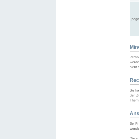
pege
Min
Perso
werde
nicht 
Rec
Sie h
den Z
Thema
Ans
Bei F
wende
Die zu