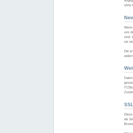
angeg
ohne i
New
Wenn 
uns d
sind.
sie ni
Die er
widerr
Wei
Daten,
gesetz
ITZBun
Zusti
SSL
Diese 
als S
Browse