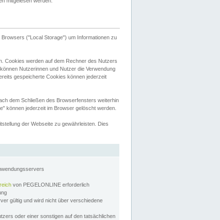
tten mitgelesen werden.
Browsers ("Local Storage") um Informationen zu
n. Cookies werden auf dem Rechner des Nutzers
 können Nutzerinnen und Nutzer die Verwendung
ereits gespeicherte Cookies können jederzeit
nach dem Schließen des Browserfensters weiterhin
e" können jederzeit im Browser gelöscht werden.
stellung der Webseite zu gewährleisten. Dies
Anwendungsservers
reich
von PEGELONLINE erforderlich
zung
rver gültig und wird nicht über verschiedene
utzers oder einer sonstigen auf den tatsächlichen