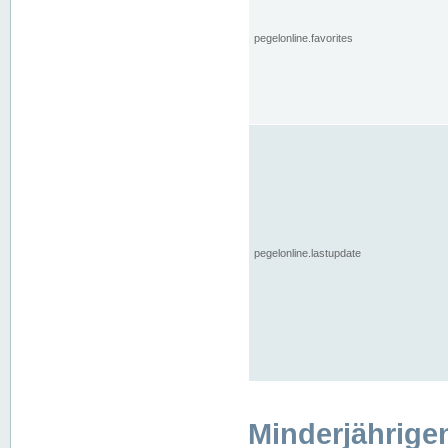
pegelonline.favorites
pegelonline.lastupdate
Minderjährige