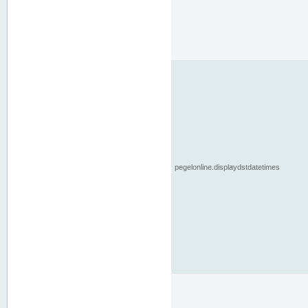
pegelonline.displaydstdatetimes