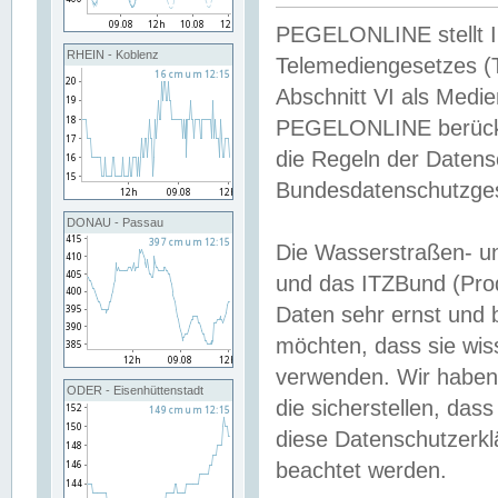
PEGELONLINE stellt Inh
RHEIN - Koblenz
Telemediengesetzes (
Abschnitt VI als Medie
PEGELONLINE berücksi
die Regeln der Date
Bundesdatenschutzge
DONAU - Passau
Die Wasserstraßen- u
und das ITZBund (Pro
Daten sehr ernst und 
möchten, dass sie wis
verwenden. Wir haben
ODER - Eisenhüttenstadt
die sicherstellen, das
diese Datenschutzerkl
beachtet werden.