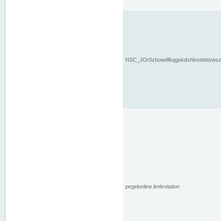
NSC_JOr0zbowdfkqgskdxhlvsebttsws
pegelonline.limitrelation