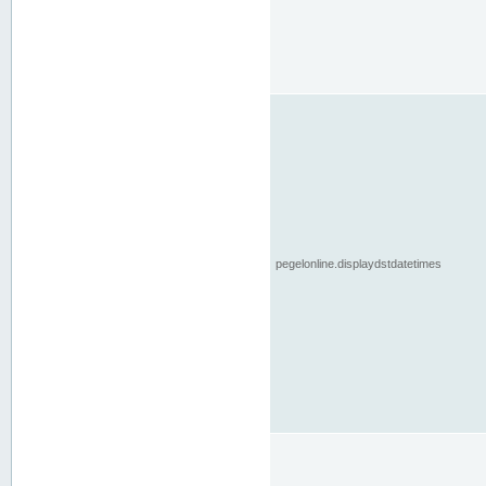
pegelonline.displaydstdatetimes