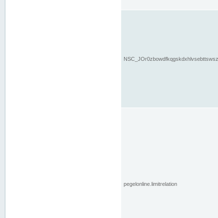
NSC_JOr0zbowdfkqgskdxhlvsebttsws
pegelonline.limitrelation