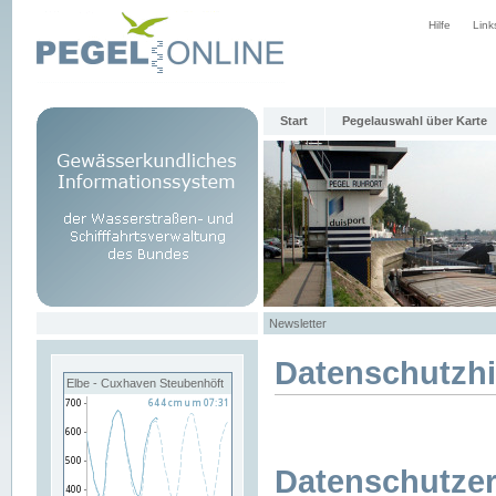
Hilfe
Link
Start
Pegelauswahl über Karte
Newsletter
Datenschutzh
Elbe - Cuxhaven Steubenhöft
Datenschutzer