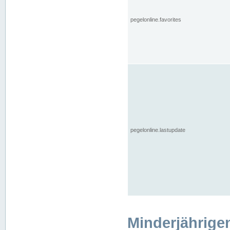
pegelonline.favorites
pegelonline.lastupdate
Minderjährige