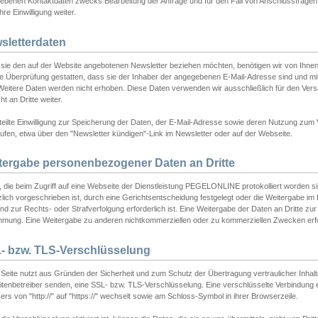
ebenen Kontaktdaten zwecks Bearbeitung der Anfrage und für den Fall von Anschlussfragen b
hre Einwilligung weiter.
sletterdaten
sie den auf der Website angebotenen Newsletter beziehen möchten, benötigen wir von Ihnen
ie Überprüfung gestatten, dass sie der Inhaber der angegebenen E-Mail-Adresse sind und m
 Weitere Daten werden nicht erhoben. Diese Daten verwenden wir ausschließlich für den Ver
cht an Dritte weiter.
teilte Einwilligung zur Speicherung der Daten, der E-Mail-Adresse sowie deren Nutzung zum
ufen, etwa über den "Newsletter kündigen"-Link im Newsletter oder auf der Webseite.
tergabe personenbezogener Daten an Dritte
 die beim Zugriff auf eine Webseite der Dienstleistung PEGELONLINE protokolliert worden sind
lich vorgeschrieben ist, durch eine Gerichtsentscheidung festgelegt oder die Weitergabe im Fa
d zur Rechts- oder Strafverfolgung erforderlich ist. Eine Weitergabe der Daten an Dritte zur 
mmung. Eine Weitergabe zu anderen nichtkommerziellen oder zu kommerziellen Zwecken erfol
- bzw. TLS-Verschlüsselung
Seite nutzt aus Gründen der Sicherheit und zum Schutz der Übertragung vertraulicher Inhalte
eitenbetreiber senden, eine SSL- bzw. TLS-Verschlüsselung. Eine verschlüsselte Verbindung 
rs von "http://" auf "https://" wechselt sowie am Schloss-Symbol in ihrer Browserzeile.