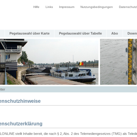
Hilfe
Links
Impressum
Nutzungsbedingungen
Datenschutz
Pegelauswahl über Karte
Pegelauswahl über Tabelle
Abo
Down
tter
enschutzhinweise
enschutzerklärung
ONLINE stellt Inhalte bereit, die nach § 2, Abs. 2 des Telemediengesetzes (TMG) als Teled