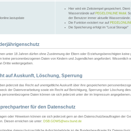
Hier wird ein Zeitstempel gespeichert. Dient
Wasserstände auf
PEGELONLINE Mobil
. S
lonline.lastupdate
der Benutzer immer aktuelle Wasserstände
Die Funktion existiert nur auf
PEGELONLINE
Die Speicherung erfolgt im "Local Storage"
derjährigenschutz
nen unter 18 Jahren dürfen ohne Zustimmung der Eltern oder Erziehungsberechtigten keine
n keine personenbezogenen Daten von Kindern und Jugendlichen angefordert. Wissentlich 
an Dritte weitergegeben.
ht auf Auskunft, Löschung, Sperrung
aben jederzeit das Recht auf unentgeltliche Auskunft über ihre gespeicherten personenbez
weck der Datenverarbeitung sowie ein Recht auf Berichtigung, Sperrung oder Löschung dies
 personenbezogene Daten können sie sich jederzeit unter der im Impressum angegebenen
prechpartner für den Datenschutz
ragen oder Hinweisen können sie sich jederzeit gern an den Datenschutzbeauftragten der Ge
n. Diesen erreichen sie unter:
DSB.GDWS@wsv.bund.de
ständige datenschutzrechtliche Aufsichtsbehörde ist die Bundesbeauftragte für Datenschutz u