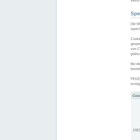
Wenn d
Spe
Die W
speic
Cooki
gespe
von C
gelös
Bei d
beste
PEGEL
ermögl
Coo
JSE