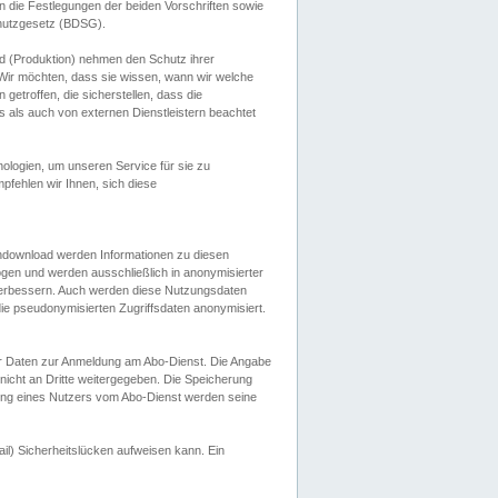
 die Festlegungen der beiden Vorschriften sowie
hutzgesetz (BDSG).
 (Produktion) nehmen den Schutz ihrer
ir möchten, dass sie wissen, wann wir welche
etroffen, die sicherstellen, dass die
 als auch von externen Dienstleistern beachtet
ologien, um unseren Service für sie zu
fehlen wir Ihnen, sich diese
endownload werden Informationen zu diesen
ogen und werden ausschließlich in anonymisierter
verbessern. Auch werden diese Nutzungsdaten
ie pseudonymisierten Zugriffsdaten anonymisiert.
her Daten zur Anmeldung am Abo-Dienst. Die Angabe
 nicht an Dritte weitergegeben. Die Speicherung
dung eines Nutzers vom Abo-Dienst werden seine
il) Sicherheitslücken aufweisen kann. Ein