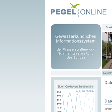
Start
Newsle
Dat
Elbe - Cuxhaven Steubenhöft
Dat
PEGEL