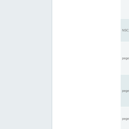
NSC_
pegel
pege
pegel