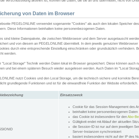
ie Verschlüsselung aktiviert ist, können die Daten, die sie an uns übermitteln, nicht von Dri
icherung von Daten im Browser
ebseite PEGELONLINE verwendet sogenannte "Cookies" als auch den lokalen Speicher des 
hern. Diese Informationen beinhalten keine personenbezogenen Daten.
es sind kleine Datenpakete, die zwischen Webbrowser und dem Server ausgetauscht werde
ichert und von diesem an PEGELONLINE übermittelt. In dem jeweils genutzten Webbrowser
ookies durch eine entsprechende Einstellung einschränken oder grundsätzlich verhindern. B
cht werden.
er "Local Storage" Technik werden Daten lokal im Browser gespeichert. Diese können auch 
hen und bei einem späteren Besuch wieder ausgelesen werden. Auch Daten im "Local Storag
ONLINE nutzt Cookies und den Local Storage, um die technisch sichere und korrekte Bereit
icht grundlegende Funktionen und ist für die einwandfreie Funktion der Website erforderlich.
kiebezeichung
Einsatzzweck
Cookie für das Session-Management des 
beinhaltet keine personenbezogenen Daten
das Cookie ist insbesondere für den
Abo-Be
Gültigkeit endet mit Ablauf der aktuellen Sit
die Session-ID ist nur auf dem jeweiligen Se
SSIONID
Server-Instanzen synchronisiert
basiert insbesondere nicht auf der IP des N