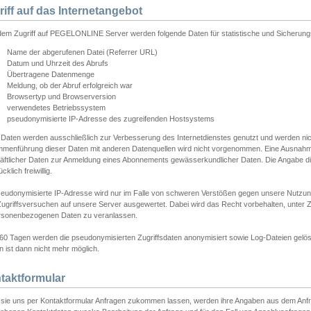
riff auf das Internetangebot
edem Zugriff auf PEGELONLINE Server werden folgende Daten für statistische und Sicherun
Name der abgerufenen Datei (Referrer URL)
Datum und Uhrzeit des Abrufs
Übertragene Datenmenge
Meldung, ob der Abruf erfolgreich war
Browsertyp und Browserversion
verwendetes Betriebssystem
pseudonymisierte IP-Adresse des zugreifenden Hostsystems
 Daten werden ausschließlich zur Verbesserung des Internetdienstes genutzt und werden ni
menführung dieser Daten mit anderen Datenquellen wird nicht vorgenommen. Eine Ausnahme 
äftlicher Daten zur Anmeldung eines Abonnements gewässerkundlicher Daten. Die Angabe die
cklich freiwillig.
seudonymisierte IP-Adresse wird nur im Falle von schweren Verstößen gegen unsere Nutzun
Zugriffsversuchen auf unsere Server ausgewertet. Dabei wird das Recht vorbehalten, unter Z
rsonenbezogenen Daten zu veranlassen.
60 Tagen werden die pseudonymisierten Zugriffsdaten anonymisiert sowie Log-Dateien gelösc
 ist dann nicht mehr möglich.
taktformular
sie uns per Kontaktformular Anfragen zukommen lassen, werden ihre Angaben aus dem Anfrag