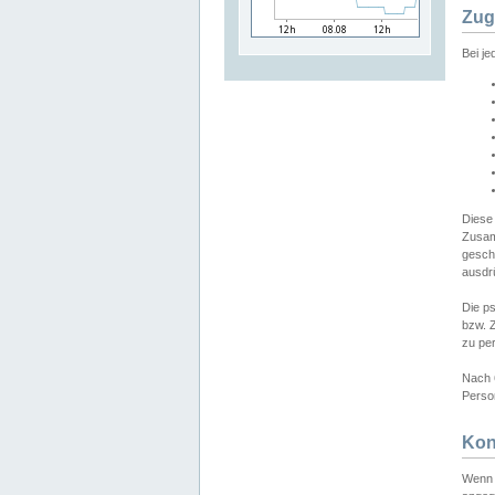
Zug
Bei j
Diese
Zusam
gesch
ausdrü
Die p
bzw. 
zu pe
Nach 
Person
Kon
Wenn 