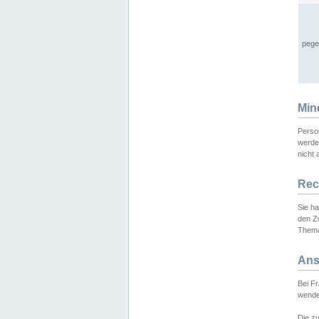
pege
Min
Perso
werde
nicht 
Rec
Sie h
den Z
Thema
Ans
Bei F
wende
Die zu