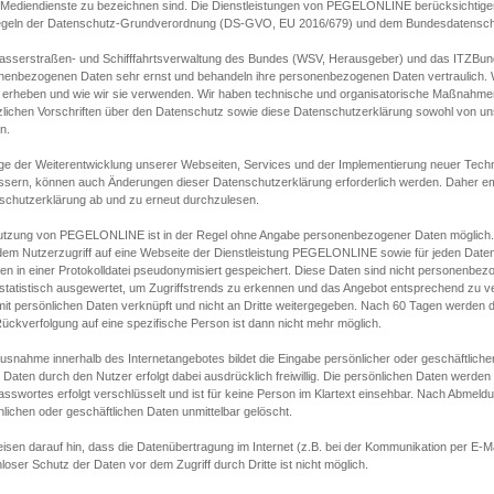
s Mediendienste zu bezeichnen sind. Die Dienstleistungen von PEGELONLINE berücksichtigen
egeln der Datenschutz-Grundverordnung (DS-GVO, EU 2016/679) und dem Bundesdatensc
asserstraßen- und Schifffahrtsverwaltung des Bundes (WSV, Herausgeber) und das ITZBund
nenbezogenen Daten sehr ernst und behandeln ihre personenbezogenen Daten vertraulich. W
 erheben und wie wir sie verwenden. Wir haben technische und organisatorische Maßnahmen g
zlichen Vorschriften über den Datenschutz sowie diese Datenschutzerklärung sowohl von uns
n.
ge der Weiterentwicklung unserer Webseiten, Services und der Implementierung neuer Techn
ssern, können auch Änderungen dieser Datenschutzerklärung erforderlich werden. Daher emp
schutzerklärung ab und zu erneut durchzulesen.
utzung von PEGELONLINE ist in der Regel ohne Angabe personenbezogener Daten möglich.
edem Nutzerzugriff auf eine Webseite der Dienstleistung PEGELONLINE sowie für jeden Dat
en in einer Protokolldatei pseudonymisiert gespeichert. Diese Daten sind nicht personenbez
statistisch ausgewertet, um Zugriffstrends zu erkennen und das Angebot entsprechend zu 
mit persönlichen Daten verknüpft und nicht an Dritte weitergegeben. Nach 60 Tagen werden d
ückverfolgung auf eine spezifische Person ist dann nicht mehr möglich.
Ausnahme innerhalb des Internetangebotes bildet die Eingabe persönlicher oder geschäftlic
 Daten durch den Nutzer erfolgt dabei ausdrücklich freiwillig. Die persönlichen Daten werden
asswortes erfolgt verschlüsselt und ist für keine Person im Klartext einsehbar. Nach Abmel
lichen oder geschäftlichen Daten unmittelbar gelöscht.
isen darauf hin, dass die Datenübertragung im Internet (z.B. bei der Kommunikation per E-Ma
loser Schutz der Daten vor dem Zugriff durch Dritte ist nicht möglich.