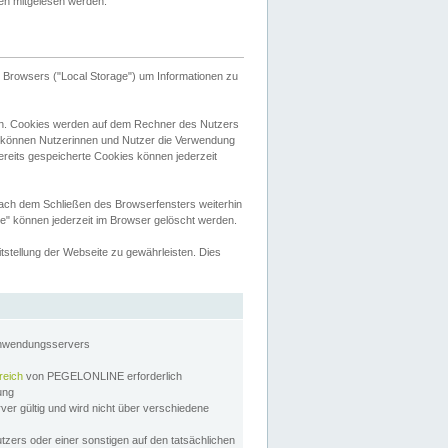
tten mitgelesen werden.
Browsers ("Local Storage") um Informationen zu
n. Cookies werden auf dem Rechner des Nutzers
 können Nutzerinnen und Nutzer die Verwendung
ereits gespeicherte Cookies können jederzeit
nach dem Schließen des Browserfensters weiterhin
e" können jederzeit im Browser gelöscht werden.
stellung der Webseite zu gewährleisten. Dies
Anwendungsservers
reich
von PEGELONLINE erforderlich
zung
rver gültig und wird nicht über verschiedene
utzers oder einer sonstigen auf den tatsächlichen