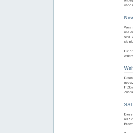
angeg
ohne i
New
Wenn 
uns d
sind.
sie ni
Die er
widerr
Wei
Daten,
gesetz
ITZBun
Zusti
SSL
Diese 
als S
Browse