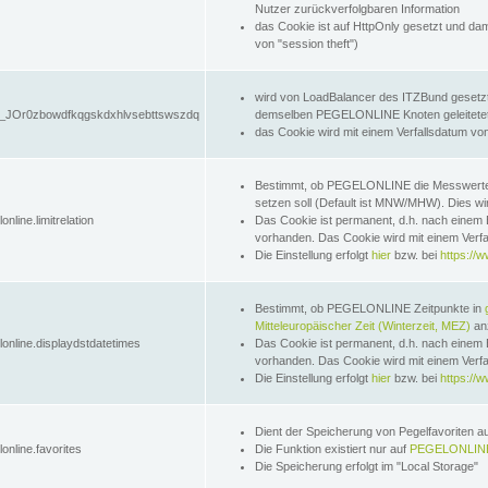
Nutzer zurückverfolgbaren Information
das Cookie ist auf HttpOnly gesetzt und dam
von "session theft")
wird von LoadBalancer des ITZBund gesetzt
JOr0zbowdfkqgskdxhlvsebttswszdq
demselben PEGELONLINE Knoten geleitetet w
das Cookie wird mit einem Verfallsdatum vo
Bestimmt, ob PEGELONLINE die Messwer
setzen soll (Default ist MNW/MHW). Dies wirk
online.limitrelation
Das Cookie ist permanent, d.h. nach einem 
vorhanden. Das Cookie wird mit einem Verfa
Die Einstellung erfolgt
hier
bzw. bei
https://w
Bestimmt, ob PEGELONLINE Zeitpunkte in
Mitteleuropäischer Zeit (Winterzeit, MEZ)
anz
lonline.displaydstdatetimes
Das Cookie ist permanent, d.h. nach einem 
vorhanden. Das Cookie wird mit einem Verfa
Die Einstellung erfolgt
hier
bzw. bei
https://w
Dient der Speicherung von Pegelfavoriten 
online.favorites
Die Funktion existiert nur auf
PEGELONLINE
Die Speicherung erfolgt im "Local Storage"