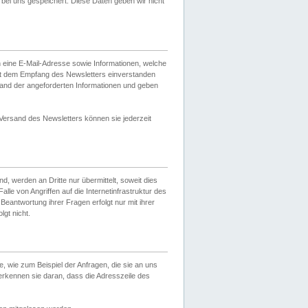
ei uns gespeichert. Diese Daten geben wir nicht
 eine E-Mail-Adresse sowie Informationen, welche
it dem Empfang des Newsletters einverstanden
sand der angeforderten Informationen und geben
 Versand des Newsletters können sie jederzeit
, werden an Dritte nur übermittelt, soweit dies
lle von Angriffen auf die Internetinfrastruktur des
Beantwortung ihrer Fragen erfolgt nur mit ihrer
gt nicht.
, wie zum Beispiel der Anfragen, die sie an uns
erkennen sie daran, dass die Adresszeile des