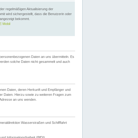
 der regelmäßigen Aktualisierung der
omit wird sichergestellt, dass die Benutzerin oder
 angezeigt bekommt.
 Mobil
 personenbezogenen Daten an uns übermitteln. Es
werden solche Daten nicht gesammelt und auch
ogenen Daten, deren Herkunft und Empfänger und
er Daten. Hierzu sowie zu weiteren Fragen zum
 Adresse an uns wenden.
neraldirektion Wasserstraßen und Schifffahrt
nd Informationsfreiheit (BfDI).