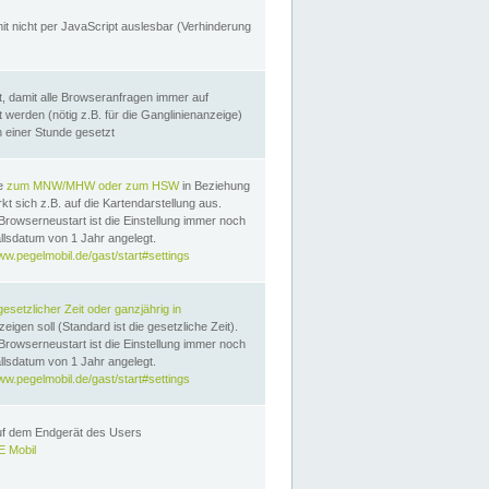
it nicht per JavaScript auslesbar (Verhinderung
, damit alle Browseranfragen immer auf
erden (nötig z.B. für die Ganglinienanzeige)
n einer Stunde gesetzt
te
zum MNW/MHW oder zum HSW
in Beziehung
t sich z.B. auf die Kartendarstellung aus.
Browserneustart ist die Einstellung immer noch
llsdatum von 1 Jahr angelegt.
ww.pegelmobil.de/gast/start#settings
gesetzlicher Zeit oder ganzjährig in
eigen soll (Standard ist die gesetzliche Zeit).
Browserneustart ist die Einstellung immer noch
llsdatum von 1 Jahr angelegt.
ww.pegelmobil.de/gast/start#settings
auf dem Endgerät des Users
 Mobil