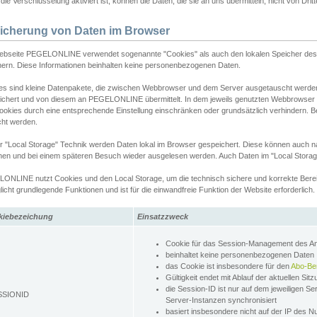
ie Verschlüsselung aktiviert ist, können die Daten, die sie an uns übermitteln, nicht von Dri
icherung von Daten im Browser
ebseite PEGELONLINE verwendet sogenannte "Cookies" als auch den lokalen Speicher des 
hern. Diese Informationen beinhalten keine personenbezogenen Daten.
es sind kleine Datenpakete, die zwischen Webbrowser und dem Server ausgetauscht werde
ichert und von diesem an PEGELONLINE übermittelt. In dem jeweils genutzten Webbrowser
ookies durch eine entsprechende Einstellung einschränken oder grundsätzlich verhindern. B
cht werden.
er "Local Storage" Technik werden Daten lokal im Browser gespeichert. Diese können auch 
hen und bei einem späteren Besuch wieder ausgelesen werden. Auch Daten im "Local Storag
ONLINE nutzt Cookies und den Local Storage, um die technisch sichere und korrekte Bereit
icht grundlegende Funktionen und ist für die einwandfreie Funktion der Website erforderlich.
kiebezeichung
Einsatzzweck
Cookie für das Session-Management des 
beinhaltet keine personenbezogenen Daten
das Cookie ist insbesondere für den
Abo-Be
Gültigkeit endet mit Ablauf der aktuellen Sit
die Session-ID ist nur auf dem jeweiligen Se
SSIONID
Server-Instanzen synchronisiert
basiert insbesondere nicht auf der IP des N