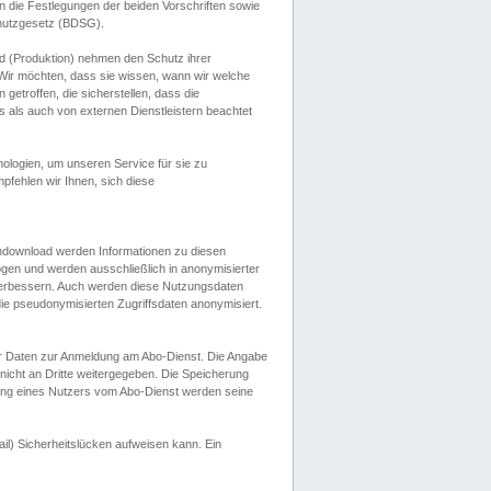
 die Festlegungen der beiden Vorschriften sowie
hutzgesetz (BDSG).
 (Produktion) nehmen den Schutz ihrer
ir möchten, dass sie wissen, wann wir welche
etroffen, die sicherstellen, dass die
 als auch von externen Dienstleistern beachtet
ologien, um unseren Service für sie zu
fehlen wir Ihnen, sich diese
endownload werden Informationen zu diesen
ogen und werden ausschließlich in anonymisierter
verbessern. Auch werden diese Nutzungsdaten
ie pseudonymisierten Zugriffsdaten anonymisiert.
her Daten zur Anmeldung am Abo-Dienst. Die Angabe
 nicht an Dritte weitergegeben. Die Speicherung
dung eines Nutzers vom Abo-Dienst werden seine
il) Sicherheitslücken aufweisen kann. Ein