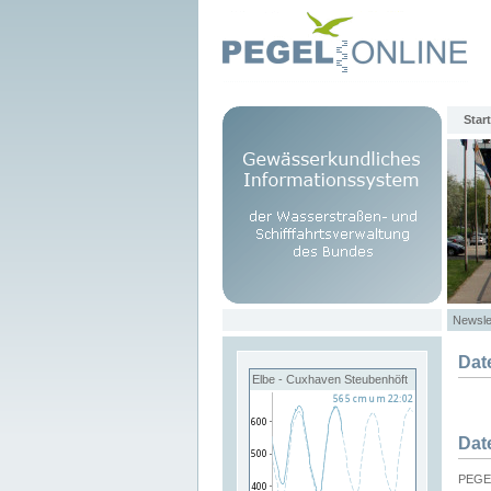
Start
Newsle
Dat
Elbe - Cuxhaven Steubenhöft
Dat
PEGEL