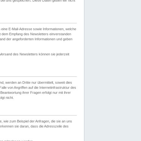
ei uns gespeichert. Diese Daten geben wir nicht
 eine E-Mail-Adresse sowie Informationen, welche
it dem Empfang des Newsletters einverstanden
sand der angeforderten Informationen und geben
 Versand des Newsletters können sie jederzeit
, werden an Dritte nur übermittelt, soweit dies
lle von Angriffen auf die Internetinfrastruktur des
Beantwortung ihrer Fragen erfolgt nur mit ihrer
gt nicht.
, wie zum Beispiel der Anfragen, die sie an uns
erkennen sie daran, dass die Adresszeile des