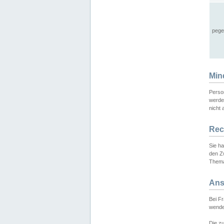
pege
Min
Perso
werde
nicht 
Rec
Sie h
den Z
Thema
Ans
Bei F
wende
Die zu