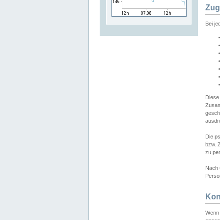
Zug
Bei j
Diese
Zusam
gesch
ausdrü
Die p
bzw. 
zu pe
Nach 
Person
Kon
Wenn 