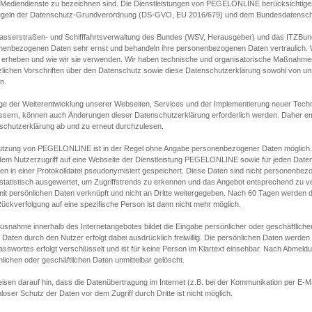
s Mediendienste zu bezeichnen sind. Die Dienstleistungen von PEGELONLINE berücksichtigen
egeln der Datenschutz-Grundverordnung (DS-GVO, EU 2016/679) und dem Bundesdatensc
asserstraßen- und Schifffahrtsverwaltung des Bundes (WSV, Herausgeber) und das ITZBund
nenbezogenen Daten sehr ernst und behandeln ihre personenbezogenen Daten vertraulich. W
 erheben und wie wir sie verwenden. Wir haben technische und organisatorische Maßnahmen g
zlichen Vorschriften über den Datenschutz sowie diese Datenschutzerklärung sowohl von uns
n.
ge der Weiterentwicklung unserer Webseiten, Services und der Implementierung neuer Techn
ssern, können auch Änderungen dieser Datenschutzerklärung erforderlich werden. Daher emp
schutzerklärung ab und zu erneut durchzulesen.
utzung von PEGELONLINE ist in der Regel ohne Angabe personenbezogener Daten möglich.
edem Nutzerzugriff auf eine Webseite der Dienstleistung PEGELONLINE sowie für jeden Dat
en in einer Protokolldatei pseudonymisiert gespeichert. Diese Daten sind nicht personenbez
statistisch ausgewertet, um Zugriffstrends zu erkennen und das Angebot entsprechend zu 
mit persönlichen Daten verknüpft und nicht an Dritte weitergegeben. Nach 60 Tagen werden d
ückverfolgung auf eine spezifische Person ist dann nicht mehr möglich.
Ausnahme innerhalb des Internetangebotes bildet die Eingabe persönlicher oder geschäftlic
 Daten durch den Nutzer erfolgt dabei ausdrücklich freiwillig. Die persönlichen Daten werden
asswortes erfolgt verschlüsselt und ist für keine Person im Klartext einsehbar. Nach Abmel
lichen oder geschäftlichen Daten unmittelbar gelöscht.
isen darauf hin, dass die Datenübertragung im Internet (z.B. bei der Kommunikation per E-Ma
loser Schutz der Daten vor dem Zugriff durch Dritte ist nicht möglich.