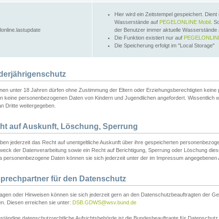
Hier wird ein Zeitstempel gespeichert. Dient
Wasserstände auf
PEGELONLINE Mobil
. S
lonline.lastupdate
der Benutzer immer aktuelle Wasserstände
Die Funktion existiert nur auf
PEGELONLINE
Die Speicherung erfolgt im "Local Storage"
derjährigenschutz
nen unter 18 Jahren dürfen ohne Zustimmung der Eltern oder Erziehungsberechtigten keine
n keine personenbezogenen Daten von Kindern und Jugendlichen angefordert. Wissentlich 
an Dritte weitergegeben.
ht auf Auskunft, Löschung, Sperrung
aben jederzeit das Recht auf unentgeltliche Auskunft über ihre gespeicherten personenbez
weck der Datenverarbeitung sowie ein Recht auf Berichtigung, Sperrung oder Löschung dies
 personenbezogene Daten können sie sich jederzeit unter der im Impressum angegebenen
prechpartner für den Datenschutz
ragen oder Hinweisen können sie sich jederzeit gern an den Datenschutzbeauftragten der Ge
n. Diesen erreichen sie unter:
DSB.GDWS@wsv.bund.de
ständige datenschutzrechtliche Aufsichtsbehörde ist die Bundesbeauftragte für Datenschutz u