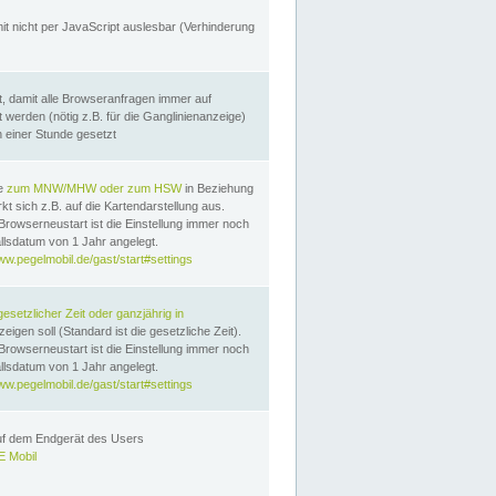
it nicht per JavaScript auslesbar (Verhinderung
, damit alle Browseranfragen immer auf
erden (nötig z.B. für die Ganglinienanzeige)
n einer Stunde gesetzt
te
zum MNW/MHW oder zum HSW
in Beziehung
t sich z.B. auf die Kartendarstellung aus.
Browserneustart ist die Einstellung immer noch
llsdatum von 1 Jahr angelegt.
ww.pegelmobil.de/gast/start#settings
gesetzlicher Zeit oder ganzjährig in
eigen soll (Standard ist die gesetzliche Zeit).
Browserneustart ist die Einstellung immer noch
llsdatum von 1 Jahr angelegt.
ww.pegelmobil.de/gast/start#settings
auf dem Endgerät des Users
 Mobil