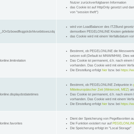
Nutzer zurückverfolgbaren Information
das Cookie ist auf HttpOnly gesetzt und dam
von "session theft")
wird von LoadBalancer des ITZBund gesetzt
JOr0zbowdfkqgskdxhlvsebttswszdq
demselben PEGELONLINE Knoten geleitetet w
das Cookie wird mit einem Verfallsdatum vo
Bestimmt, ob PEGELONLINE die Messwer
setzen soll (Default ist MNW/MHW). Dies wirk
online.limitrelation
Das Cookie ist permanent, d.h. nach einem 
vorhanden. Das Cookie wird mit einem Verfa
Die Einstellung erfolgt
hier
bzw. bei
https://w
Bestimmt, ob PEGELONLINE Zeitpunkte in
Mitteleuropäischer Zeit (Winterzeit, MEZ)
anz
lonline.displaydstdatetimes
Das Cookie ist permanent, d.h. nach einem 
vorhanden. Das Cookie wird mit einem Verfa
Die Einstellung erfolgt
hier
bzw. bei
https://w
Dient der Speicherung von Pegelfavoriten 
online.favorites
Die Funktion existiert nur auf
PEGELONLINE
Die Speicherung erfolgt im "Local Storage"