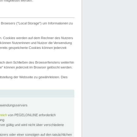
tten mitgelesen werden.
Browsers ("Local Storage") um Informationen zu
n. Cookies werden auf dem Rechner des Nutzers
 können Nutzerinnen und Nutzer die Verwendung
ereits gespeicherte Cookies können jederzeit
nach dem Schließen des Browserfensters weiterhin
e" können jederzeit im Browser gelöscht werden.
stellung der Webseite zu gewährleisten. Dies
Anwendungsservers
reich
von PEGELONLINE erforderlich
zung
rver gültig und wird nicht über verschiedene
utzers oder einer sonstigen auf den tatsächlichen