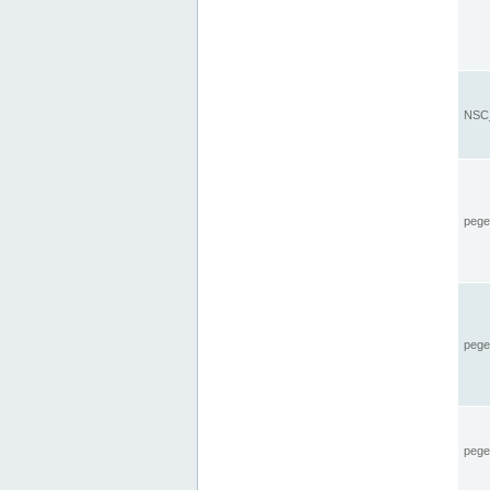
NSC_
pegel
pege
pegel