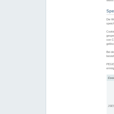
Wenn d
Spe
Die W
speic
Cooki
gespe
von C
gelös
Bei d
beste
PEGEL
ermögl
Coo
JSE