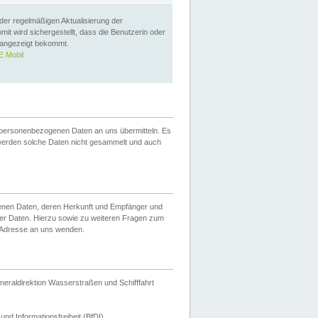
 der regelmäßigen Aktualisierung der
omit wird sichergestellt, dass die Benutzerin oder
 angezeigt bekommt.
 Mobil
 personenbezogenen Daten an uns übermitteln. Es
werden solche Daten nicht gesammelt und auch
ogenen Daten, deren Herkunft und Empfänger und
er Daten. Hierzu sowie zu weiteren Fragen zum
 Adresse an uns wenden.
neraldirektion Wasserstraßen und Schifffahrt
nd Informationsfreiheit (BfDI).