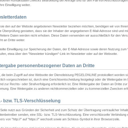
ebenen Kontaktdaten zwecks Bearbeitung der Anfrage und für den Fall von Anschlussfragen b
hre Einwilligung weiter.
sletterdaten
sie den auf der Website angebotenen Newsletter beziehen möchten, benötigen wir von Ihnen
ie Überprüfung gestatten, dass sie der Inhaber der angegebenen E-Mail-Adresse sind und m
 Weitere Daten werden nicht erhoben. Diese Daten verwenden wir ausschließlich für den Ver
cht an Dritte weiter.
teilte Einwilligung zur Speicherung der Daten, der E-Mail-Adresse sowie deren Nutzung zum
ufen, etwa über den "Newsletter kündigen"-Link im Newsletter oder auf der Webseite.
tergabe personenbezogener Daten an Dritte
 die beim Zugriff auf eine Webseite der Dienstleistung PEGELONLINE protokolliert worden sind
lich vorgeschrieben ist, durch eine Gerichtsentscheidung festgelegt oder die Weitergabe im Fa
d zur Rechts- oder Strafverfolgung erforderlich ist. Eine Weitergabe der Daten an Dritte zur 
mmung. Eine Weitergabe zu anderen nichtkommerziellen oder zu kommerziellen Zwecken erfol
- bzw. TLS-Verschlüsselung
Seite nutzt aus Gründen der Sicherheit und zum Schutz der Übertragung vertraulicher Inhalte
eitenbetreiber senden, eine SSL- bzw. TLS-Verschlüsselung. Eine verschlüsselte Verbindung 
rs von "http://" auf "https://" wechselt sowie am Schloss-Symbol in ihrer Browserzeile.