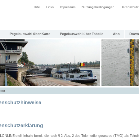
Hilfe
Links
Impressum
Nutzungsbedingungen
Datenschutz
Pegelauswahl über Karte
Pegelauswahl über Tabelle
Abo
Down
tter
enschutzhinweise
enschutzerklärung
ONLINE stellt Inhalte bereit, die nach § 2, Abs. 2 des Telemediengesetzes (TMG) als Teled