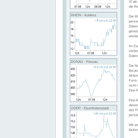
VI al
die R
RHEIN - Koblenz
Die W
perso
Daten
geset
werde
Im Zu
verbe
Daten
DONAU - Passau
Die N
Bei j
Aktion
Form 
nicht 
Eine R
Eine 
dieser
ODER - Eisenhüttenstadt
des P
persön
Wir we
lücken