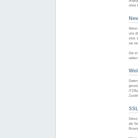
angeg
ohne i
New
Wenn 
uns d
sind.
sie ni
Die er
widerr
Wei
Daten,
gesetz
ITZBun
Zusti
SSL
Diese 
als S
Browse