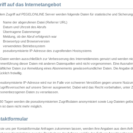
riff auf das Internetangebot
edem Zugriff auf PEGELONLINE Server werden folgende Daten für statistische und Sicherun
Name der abgerufenen Datei (Referrer URL)
Datum und Uhrzeit des Abrufs
Übertragene Datenmenge
Meldung, ob der Abruf erfolgreich war
Browsertyp und Browserversion
verwendetes Betriebssystem
pseudonymisierte IP-Adresse des zugreifenden Hostsystems
 Daten werden ausschließlich zur Verbesserung des Internetdienstes genutzt und werden ni
menführung dieser Daten mit anderen Datenquellen wird nicht vorgenommen. Eine Ausnahme 
äftlicher Daten zur Anmeldung eines Abonnements gewässerkundlicher Daten. Die Angabe die
cklich freiwillig.
seudonymisierte IP-Adresse wird nur im Falle von schweren Verstößen gegen unsere Nutzun
Zugriffsversuchen auf unsere Server ausgewertet. Dabei wird das Recht vorbehalten, unter Z
rsonenbezogenen Daten zu veranlassen.
60 Tagen werden die pseudonymisierten Zugriffsdaten anonymisiert sowie Log-Dateien gelösc
 ist dann nicht mehr möglich.
taktformular
sie uns per Kontaktformular Anfragen zukommen lassen, werden ihre Angaben aus dem Anfrag