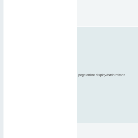
pegelonline.displaydstdatetimes