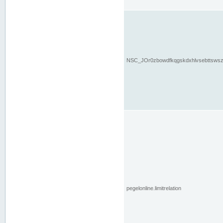
NSC_JOr0zbowdfkqgskdxhlvsebttsws
pegelonline.limitrelation