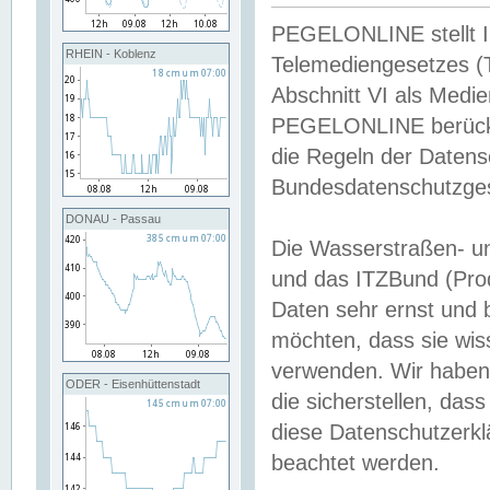
PEGELONLINE stellt Inh
RHEIN - Koblenz
Telemediengesetzes (
Abschnitt VI als Medie
PEGELONLINE berücksi
die Regeln der Date
Bundesdatenschutzge
DONAU - Passau
Die Wasserstraßen- u
und das ITZBund (Pro
Daten sehr ernst und 
möchten, dass sie wis
verwenden. Wir haben
ODER - Eisenhüttenstadt
die sicherstellen, das
diese Datenschutzerkl
beachtet werden.