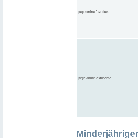
pegelonline.favorites
pegelonline.lastupdate
Minderjährige