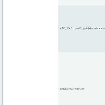
NSC_JOr0zbowdfkqgskdxhlvsebttsws
pegelonline.limitrelation