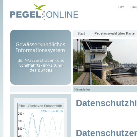
Hilfe
Link
Start
Pegelauswahl über Karte
Newsletter
Datenschutzh
Elbe - Cuxhaven Steubenhöft
Datenschutzer