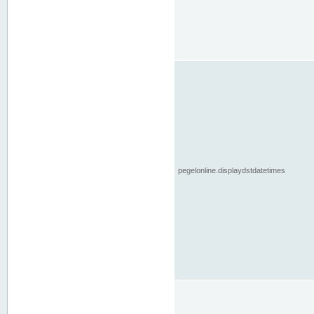
pegelonline.displaydstdatetimes