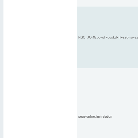
NSC_JOr0zbowdfkqgskdxhlvsebttsws
pegelonline.limitrelation