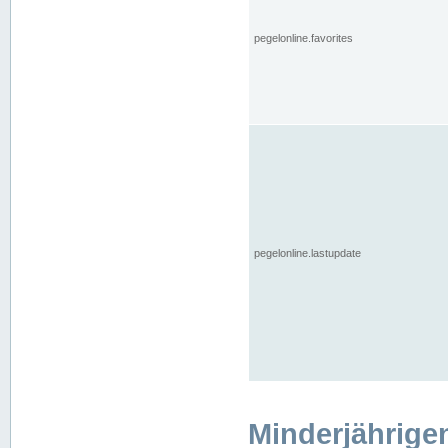
pegelonline.favorites
pegelonline.lastupdate
Minderjährige