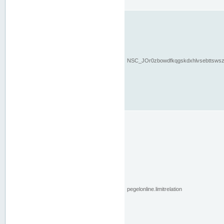
NSC_JOr0zbowdfkqgskdxhlvsebttsws
pegelonline.limitrelation