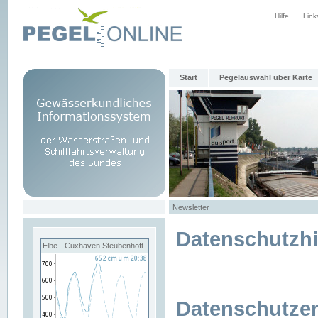
Hilfe
Link
Start
Pegelauswahl über Karte
Newsletter
Datenschutzh
Elbe - Cuxhaven Steubenhöft
Datenschutzer