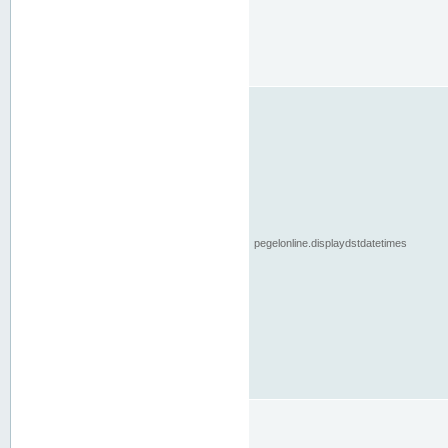
pegelonline.displaydstdatetimes