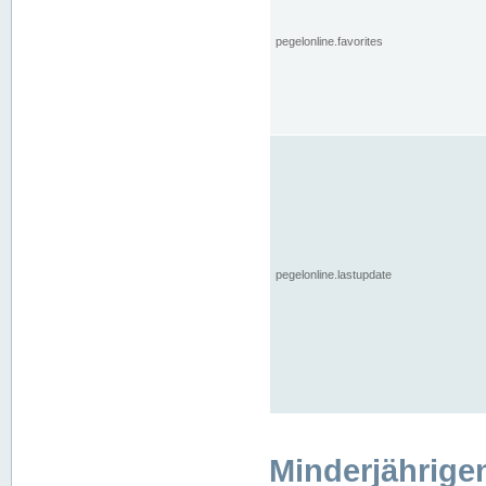
pegelonline.favorites
pegelonline.lastupdate
Minderjährige