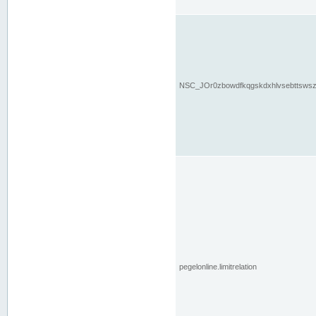
NSC_JOr0zbowdfkqgskdxhlvsebttsws
pegelonline.limitrelation