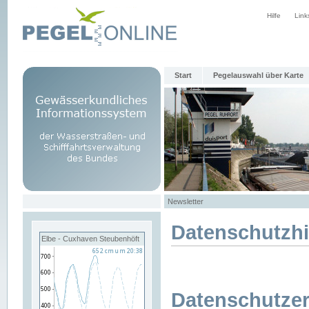
Hilfe
Link
Start
Pegelauswahl über Karte
Newsletter
Datenschutzh
Elbe - Cuxhaven Steubenhöft
Datenschutzer