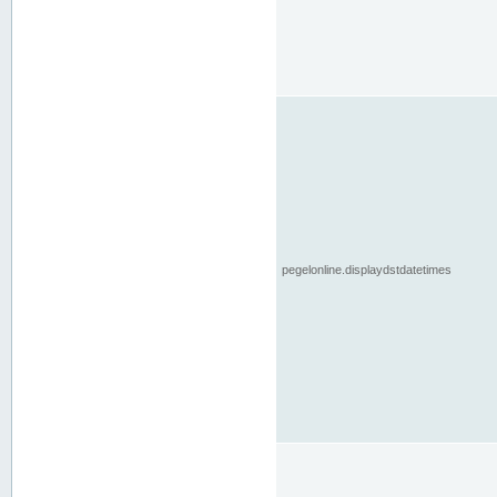
pegelonline.displaydstdatetimes