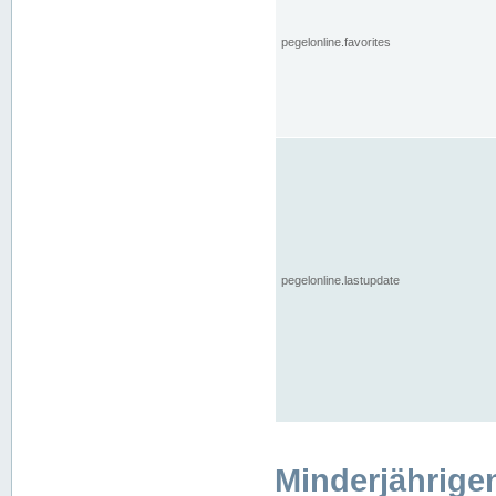
pegelonline.favorites
pegelonline.lastupdate
Minderjährige