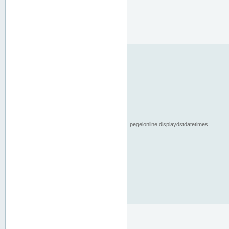
pegelonline.displaydstdatetimes