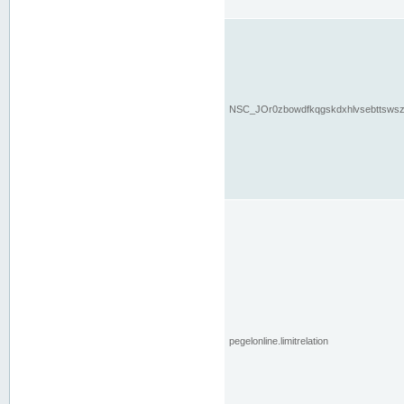
NSC_JOr0zbowdfkqgskdxhlvsebttsws
pegelonline.limitrelation