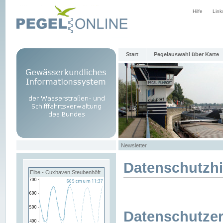
Hilfe
Link
Start
Pegelauswahl über Karte
Newsletter
Datenschutzh
Elbe - Cuxhaven Steubenhöft
Datenschutzer