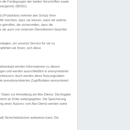
 die Festlegungen der beiden Vorschriften sowie
hutzgesetz (BDSG).
 (Produktion) nehmen den Schutz ihrer
ir möchten, dass sie wissen, wann wir welche
etroffen, die sicherstellen, dass die
 als auch von externen Dienstleistern beachtet
ologien, um unseren Service für sie zu
fehlen wir Ihnen, sich diese
endownload werden Informationen zu diesen
ogen und werden ausschließlich in anonymisierter
verbessern. Auch werden diese Nutzungsdaten
ie pseudonymisierten Zugriffsdaten anonymisiert.
her Daten zur Anmeldung am Abo-Dienst. Die Angabe
 nicht an Dritte weitergegeben. Die Speicherung
dung eines Nutzers vom Abo-Dienst werden seine
il) Sicherheitslücken aufweisen kann. Ein