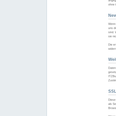
angeg
ohne i
New
Wenn 
uns d
sind.
sie ni
Die er
widerr
Wei
Daten,
gesetz
ITZBun
Zusti
SSL
Diese 
als S
Browse