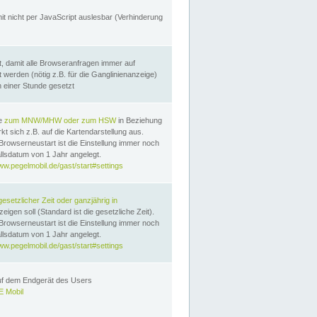
it nicht per JavaScript auslesbar (Verhinderung
, damit alle Browseranfragen immer auf
erden (nötig z.B. für die Ganglinienanzeige)
n einer Stunde gesetzt
te
zum MNW/MHW oder zum HSW
in Beziehung
t sich z.B. auf die Kartendarstellung aus.
Browserneustart ist die Einstellung immer noch
llsdatum von 1 Jahr angelegt.
ww.pegelmobil.de/gast/start#settings
gesetzlicher Zeit oder ganzjährig in
eigen soll (Standard ist die gesetzliche Zeit).
Browserneustart ist die Einstellung immer noch
llsdatum von 1 Jahr angelegt.
ww.pegelmobil.de/gast/start#settings
auf dem Endgerät des Users
 Mobil