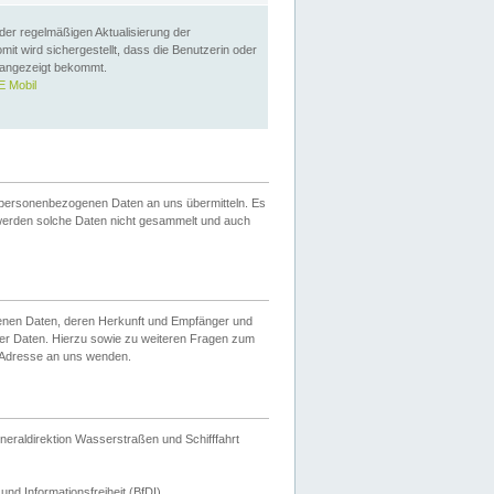
 der regelmäßigen Aktualisierung der
omit wird sichergestellt, dass die Benutzerin oder
 angezeigt bekommt.
 Mobil
 personenbezogenen Daten an uns übermitteln. Es
werden solche Daten nicht gesammelt und auch
ogenen Daten, deren Herkunft und Empfänger und
er Daten. Hierzu sowie zu weiteren Fragen zum
 Adresse an uns wenden.
neraldirektion Wasserstraßen und Schifffahrt
nd Informationsfreiheit (BfDI).