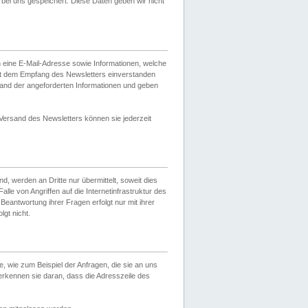
ei uns gespeichert. Diese Daten geben wir nicht
 eine E-Mail-Adresse sowie Informationen, welche
it dem Empfang des Newsletters einverstanden
sand der angeforderten Informationen und geben
 Versand des Newsletters können sie jederzeit
, werden an Dritte nur übermittelt, soweit dies
lle von Angriffen auf die Internetinfrastruktur des
Beantwortung ihrer Fragen erfolgt nur mit ihrer
gt nicht.
, wie zum Beispiel der Anfragen, die sie an uns
erkennen sie daran, dass die Adresszeile des