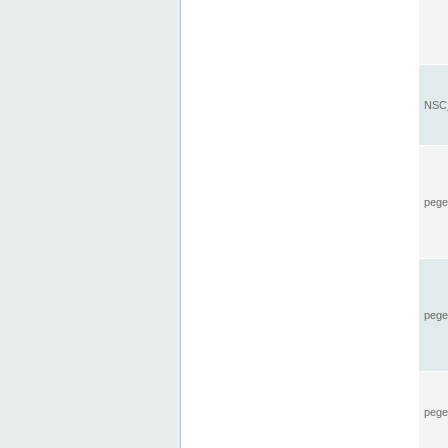
NSC_
pegel
pege
pegel