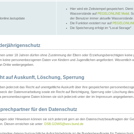
Hier wird ein Zeitstempel gespeichert. Dient
Wasserstände auf
PEGELONLINE Mobil
. S
lonline.lastupdate
der Benutzer immer aktuelle Wasserstände
Die Funktion existiert nur auf
PEGELONLINE
Die Speicherung erfolgt im "Local Storage"
derjährigenschutz
nen unter 18 Jahren dürfen ohne Zustimmung der Eltern oder Erziehungsberechtigten keine
n keine personenbezogenen Daten von Kindern und Jugendlichen angefordert. Wissentlich 
an Dritte weitergegeben.
ht auf Auskunft, Löschung, Sperrung
aben jederzeit das Recht auf unentgeltliche Auskunft über ihre gespeicherten personenbez
weck der Datenverarbeitung sowie ein Recht auf Berichtigung, Sperrung oder Löschung dies
 personenbezogene Daten können sie sich jederzeit unter der im Impressum angegebenen
prechpartner für den Datenschutz
ragen oder Hinweisen können sie sich jederzeit gern an den Datenschutzbeauftragten der Ge
n. Diesen erreichen sie unter:
DSB.GDWS@wsv.bund.de
ständige datenschutzrechtliche Aufsichtsbehörde ist die Bundesbeauftragte für Datenschutz u