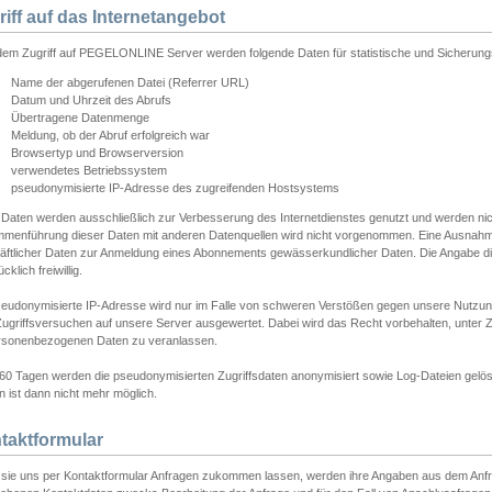
riff auf das Internetangebot
edem Zugriff auf PEGELONLINE Server werden folgende Daten für statistische und Sicherun
Name der abgerufenen Datei (Referrer URL)
Datum und Uhrzeit des Abrufs
Übertragene Datenmenge
Meldung, ob der Abruf erfolgreich war
Browsertyp und Browserversion
verwendetes Betriebssystem
pseudonymisierte IP-Adresse des zugreifenden Hostsystems
 Daten werden ausschließlich zur Verbesserung des Internetdienstes genutzt und werden ni
menführung dieser Daten mit anderen Datenquellen wird nicht vorgenommen. Eine Ausnahme 
äftlicher Daten zur Anmeldung eines Abonnements gewässerkundlicher Daten. Die Angabe die
cklich freiwillig.
seudonymisierte IP-Adresse wird nur im Falle von schweren Verstößen gegen unsere Nutzun
Zugriffsversuchen auf unsere Server ausgewertet. Dabei wird das Recht vorbehalten, unter Z
rsonenbezogenen Daten zu veranlassen.
60 Tagen werden die pseudonymisierten Zugriffsdaten anonymisiert sowie Log-Dateien gelösc
 ist dann nicht mehr möglich.
taktformular
sie uns per Kontaktformular Anfragen zukommen lassen, werden ihre Angaben aus dem Anfrag