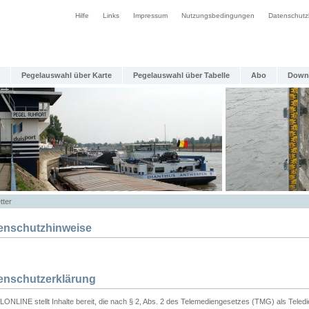
Hilfe
Links
Impressum
Nutzungsbedingungen
Datenschutz
Pegelauswahl über Karte
Pegelauswahl über Tabelle
Abo
Down
tter
enschutzhinweise
enschutzerklärung
ONLINE stellt Inhalte bereit, die nach § 2, Abs. 2 des Telemediengesetzes (TMG) als Teled