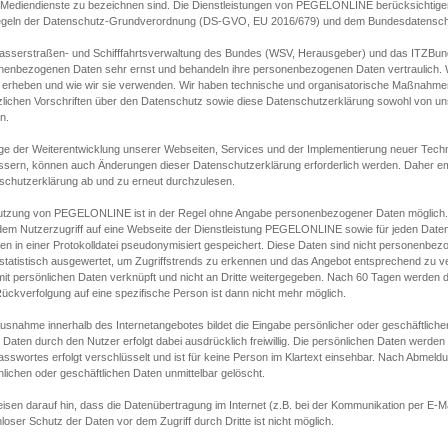
s Mediendienste zu bezeichnen sind. Die Dienstleistungen von PEGELONLINE berücksichtigen
egeln der Datenschutz-Grundverordnung (DS-GVO, EU 2016/679) und dem Bundesdatensc
asserstraßen- und Schifffahrtsverwaltung des Bundes (WSV, Herausgeber) und das ITZBund
nenbezogenen Daten sehr ernst und behandeln ihre personenbezogenen Daten vertraulich. W
 erheben und wie wir sie verwenden. Wir haben technische und organisatorische Maßnahmen g
zlichen Vorschriften über den Datenschutz sowie diese Datenschutzerklärung sowohl von uns
n.
ge der Weiterentwicklung unserer Webseiten, Services und der Implementierung neuer Techn
ssern, können auch Änderungen dieser Datenschutzerklärung erforderlich werden. Daher emp
schutzerklärung ab und zu erneut durchzulesen.
utzung von PEGELONLINE ist in der Regel ohne Angabe personenbezogener Daten möglich.
edem Nutzerzugriff auf eine Webseite der Dienstleistung PEGELONLINE sowie für jeden Dat
en in einer Protokolldatei pseudonymisiert gespeichert. Diese Daten sind nicht personenbez
statistisch ausgewertet, um Zugriffstrends zu erkennen und das Angebot entsprechend zu 
mit persönlichen Daten verknüpft und nicht an Dritte weitergegeben. Nach 60 Tagen werden d
ückverfolgung auf eine spezifische Person ist dann nicht mehr möglich.
Ausnahme innerhalb des Internetangebotes bildet die Eingabe persönlicher oder geschäftlic
 Daten durch den Nutzer erfolgt dabei ausdrücklich freiwillig. Die persönlichen Daten werden
asswortes erfolgt verschlüsselt und ist für keine Person im Klartext einsehbar. Nach Abmel
lichen oder geschäftlichen Daten unmittelbar gelöscht.
isen darauf hin, dass die Datenübertragung im Internet (z.B. bei der Kommunikation per E-Ma
loser Schutz der Daten vor dem Zugriff durch Dritte ist nicht möglich.