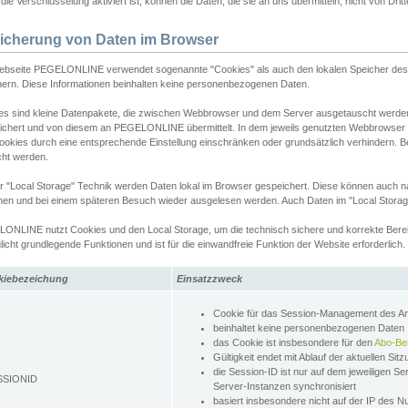
ie Verschlüsselung aktiviert ist, können die Daten, die sie an uns übermitteln, nicht von Dri
icherung von Daten im Browser
ebseite PEGELONLINE verwendet sogenannte "Cookies" als auch den lokalen Speicher des 
hern. Diese Informationen beinhalten keine personenbezogenen Daten.
es sind kleine Datenpakete, die zwischen Webbrowser und dem Server ausgetauscht werde
ichert und von diesem an PEGELONLINE übermittelt. In dem jeweils genutzten Webbrowser
ookies durch eine entsprechende Einstellung einschränken oder grundsätzlich verhindern. B
cht werden.
er "Local Storage" Technik werden Daten lokal im Browser gespeichert. Diese können auch 
hen und bei einem späteren Besuch wieder ausgelesen werden. Auch Daten im "Local Storag
ONLINE nutzt Cookies und den Local Storage, um die technisch sichere und korrekte Bereit
icht grundlegende Funktionen und ist für die einwandfreie Funktion der Website erforderlich.
kiebezeichung
Einsatzzweck
Cookie für das Session-Management des 
beinhaltet keine personenbezogenen Daten
das Cookie ist insbesondere für den
Abo-Be
Gültigkeit endet mit Ablauf der aktuellen Sit
die Session-ID ist nur auf dem jeweiligen Se
SSIONID
Server-Instanzen synchronisiert
basiert insbesondere nicht auf der IP des N