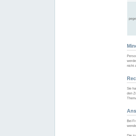
pege
Min
Perso
werde
nicht 
Rec
Sie h
den Z
Thema
Ans
Bei F
wende
Die zu