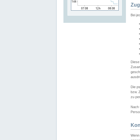
Zug
Bei j
Diese
Zusam
gesch
ausdrü
Die p
bzw. 
zu pe
Nach 
Person
Kon
Wenn 