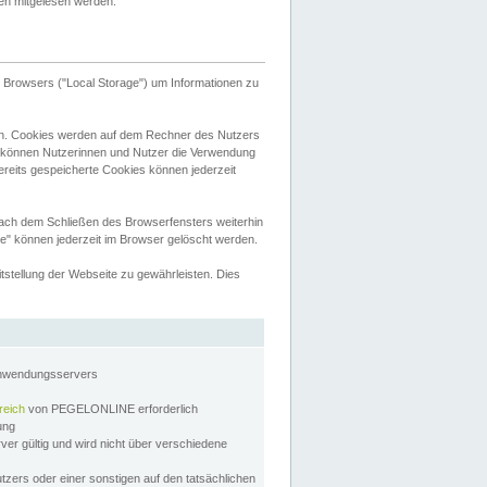
tten mitgelesen werden.
Browsers ("Local Storage") um Informationen zu
n. Cookies werden auf dem Rechner des Nutzers
 können Nutzerinnen und Nutzer die Verwendung
ereits gespeicherte Cookies können jederzeit
nach dem Schließen des Browserfensters weiterhin
e" können jederzeit im Browser gelöscht werden.
stellung der Webseite zu gewährleisten. Dies
Anwendungsservers
reich
von PEGELONLINE erforderlich
zung
rver gültig und wird nicht über verschiedene
utzers oder einer sonstigen auf den tatsächlichen