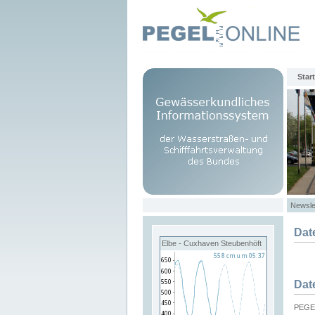
Start
Newsle
Dat
Elbe - Cuxhaven Steubenhöft
Dat
PEGEL