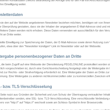
ebenen Kontaktdaten zwecks Bearbeitung der Anfrage und für den Fall von Anschlussfragen b
hre Einwilligung weiter.
sletterdaten
sie den auf der Website angebotenen Newsletter beziehen möchten, benötigen wir von Ihnen
ie Überprüfung gestatten, dass sie der Inhaber der angegebenen E-Mail-Adresse sind und m
 Weitere Daten werden nicht erhoben. Diese Daten verwenden wir ausschließlich für den Ver
cht an Dritte weiter.
teilte Einwilligung zur Speicherung der Daten, der E-Mail-Adresse sowie deren Nutzung zum
ufen, etwa über den "Newsletter kündigen"-Link im Newsletter oder auf der Webseite.
tergabe personenbezogener Daten an Dritte
 die beim Zugriff auf eine Webseite der Dienstleistung PEGELONLINE protokolliert worden sind
lich vorgeschrieben ist, durch eine Gerichtsentscheidung festgelegt oder die Weitergabe im Fa
d zur Rechts- oder Strafverfolgung erforderlich ist. Eine Weitergabe der Daten an Dritte zur 
mmung. Eine Weitergabe zu anderen nichtkommerziellen oder zu kommerziellen Zwecken erfol
- bzw. TLS-Verschlüsselung
Seite nutzt aus Gründen der Sicherheit und zum Schutz der Übertragung vertraulicher Inhalte
eitenbetreiber senden, eine SSL- bzw. TLS-Verschlüsselung. Eine verschlüsselte Verbindung 
rs von "http://" auf "https://" wechselt sowie am Schloss-Symbol in ihrer Browserzeile.