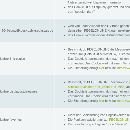
Nutzer zurückverfolgbaren Information
das Cookie ist auf HttpOnly gesetzt und dam
von "session theft")
wird von LoadBalancer des ITZBund gesetzt
JOr0zbowdfkqgskdxhlvsebttswszdq
demselben PEGELONLINE Knoten geleitetet w
das Cookie wird mit einem Verfallsdatum vo
Bestimmt, ob PEGELONLINE die Messwer
setzen soll (Default ist MNW/MHW). Dies wirk
online.limitrelation
Das Cookie ist permanent, d.h. nach einem 
vorhanden. Das Cookie wird mit einem Verfa
Die Einstellung erfolgt
hier
bzw. bei
https://w
Bestimmt, ob PEGELONLINE Zeitpunkte in
Mitteleuropäischer Zeit (Winterzeit, MEZ)
anz
lonline.displaydstdatetimes
Das Cookie ist permanent, d.h. nach einem 
vorhanden. Das Cookie wird mit einem Verfa
Die Einstellung erfolgt
hier
bzw. bei
https://w
Dient der Speicherung von Pegelfavoriten 
online.favorites
Die Funktion existiert nur auf
PEGELONLINE
Die Speicherung erfolgt im "Local Storage"