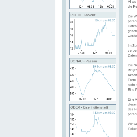
VI al
die R
RHEIN - Koblenz
Die W
perso
Daten
geset
werde
Im Zu
verbe
Daten
DONAU - Passau
Die N
Bei j
Aktion
Form 
nicht 
Eine R
Eine 
dieser
ODER - Eisenhüttenstadt
des P
persön
Wir we
lücken