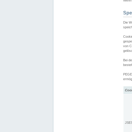
Wenn d
Spe
Die W
speic
Cooki
gespe
von C
gelös
Bei d
beste
PEGEL
ermögl
Coo
JSE