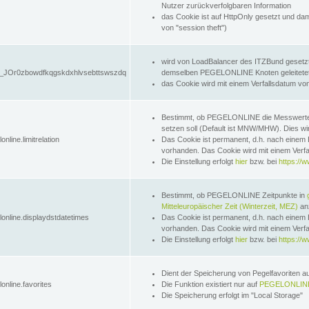
Nutzer zurückverfolgbaren Information
das Cookie ist auf HttpOnly gesetzt und dam
von "session theft")
wird von LoadBalancer des ITZBund gesetzt
JOr0zbowdfkqgskdxhlvsebttswszdq
demselben PEGELONLINE Knoten geleitetet w
das Cookie wird mit einem Verfallsdatum vo
Bestimmt, ob PEGELONLINE die Messwer
setzen soll (Default ist MNW/MHW). Dies wirk
online.limitrelation
Das Cookie ist permanent, d.h. nach einem 
vorhanden. Das Cookie wird mit einem Verfa
Die Einstellung erfolgt
hier
bzw. bei
https://w
Bestimmt, ob PEGELONLINE Zeitpunkte in
Mitteleuropäischer Zeit (Winterzeit, MEZ)
anz
lonline.displaydstdatetimes
Das Cookie ist permanent, d.h. nach einem 
vorhanden. Das Cookie wird mit einem Verfa
Die Einstellung erfolgt
hier
bzw. bei
https://w
Dient der Speicherung von Pegelfavoriten 
online.favorites
Die Funktion existiert nur auf
PEGELONLINE
Die Speicherung erfolgt im "Local Storage"