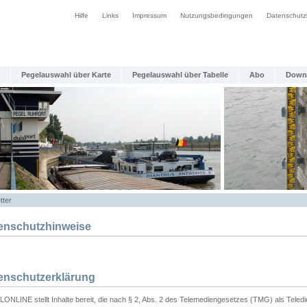
Hilfe
Links
Impressum
Nutzungsbedingungen
Datenschutz
Pegelauswahl über Karte
Pegelauswahl über Tabelle
Abo
Down
tter
enschutzhinweise
enschutzerklärung
ONLINE stellt Inhalte bereit, die nach § 2, Abs. 2 des Telemediengesetzes (TMG) als Teled