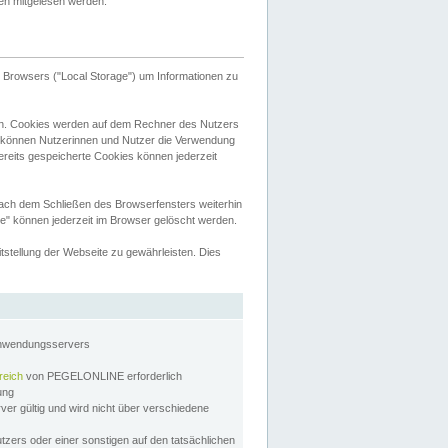
tten mitgelesen werden.
Browsers ("Local Storage") um Informationen zu
n. Cookies werden auf dem Rechner des Nutzers
 können Nutzerinnen und Nutzer die Verwendung
ereits gespeicherte Cookies können jederzeit
nach dem Schließen des Browserfensters weiterhin
e" können jederzeit im Browser gelöscht werden.
stellung der Webseite zu gewährleisten. Dies
Anwendungsservers
reich
von PEGELONLINE erforderlich
zung
rver gültig und wird nicht über verschiedene
utzers oder einer sonstigen auf den tatsächlichen