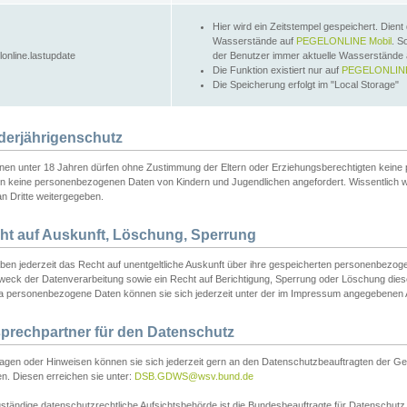
Hier wird ein Zeitstempel gespeichert. Dient
Wasserstände auf
PEGELONLINE Mobil
. S
lonline.lastupdate
der Benutzer immer aktuelle Wasserstände
Die Funktion existiert nur auf
PEGELONLINE
Die Speicherung erfolgt im "Local Storage"
derjährigenschutz
nen unter 18 Jahren dürfen ohne Zustimmung der Eltern oder Erziehungsberechtigten keine
n keine personenbezogenen Daten von Kindern und Jugendlichen angefordert. Wissentlich 
an Dritte weitergegeben.
ht auf Auskunft, Löschung, Sperrung
aben jederzeit das Recht auf unentgeltliche Auskunft über ihre gespeicherten personenbez
weck der Datenverarbeitung sowie ein Recht auf Berichtigung, Sperrung oder Löschung dies
 personenbezogene Daten können sie sich jederzeit unter der im Impressum angegebenen
prechpartner für den Datenschutz
ragen oder Hinweisen können sie sich jederzeit gern an den Datenschutzbeauftragten der Ge
n. Diesen erreichen sie unter:
DSB.GDWS@wsv.bund.de
ständige datenschutzrechtliche Aufsichtsbehörde ist die Bundesbeauftragte für Datenschutz u