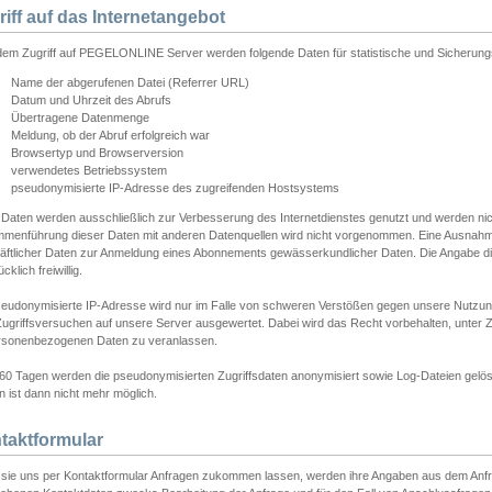
riff auf das Internetangebot
edem Zugriff auf PEGELONLINE Server werden folgende Daten für statistische und Sicherun
Name der abgerufenen Datei (Referrer URL)
Datum und Uhrzeit des Abrufs
Übertragene Datenmenge
Meldung, ob der Abruf erfolgreich war
Browsertyp und Browserversion
verwendetes Betriebssystem
pseudonymisierte IP-Adresse des zugreifenden Hostsystems
 Daten werden ausschließlich zur Verbesserung des Internetdienstes genutzt und werden ni
menführung dieser Daten mit anderen Datenquellen wird nicht vorgenommen. Eine Ausnahme 
äftlicher Daten zur Anmeldung eines Abonnements gewässerkundlicher Daten. Die Angabe die
cklich freiwillig.
seudonymisierte IP-Adresse wird nur im Falle von schweren Verstößen gegen unsere Nutzun
Zugriffsversuchen auf unsere Server ausgewertet. Dabei wird das Recht vorbehalten, unter Z
rsonenbezogenen Daten zu veranlassen.
60 Tagen werden die pseudonymisierten Zugriffsdaten anonymisiert sowie Log-Dateien gelösc
 ist dann nicht mehr möglich.
taktformular
sie uns per Kontaktformular Anfragen zukommen lassen, werden ihre Angaben aus dem Anfrag