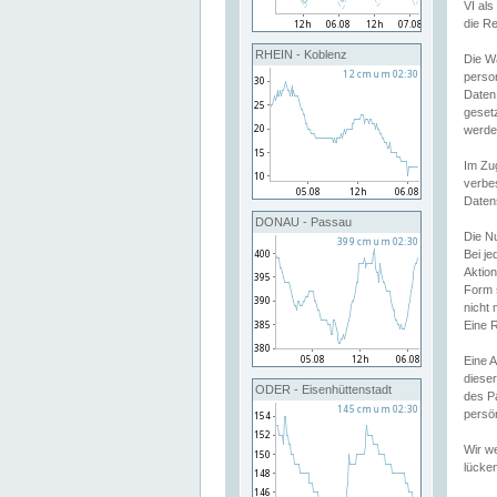
VI al
die R
RHEIN - Koblenz
Die W
perso
Daten
geset
werde
Im Zu
verbe
Daten
DONAU - Passau
Die N
Bei j
Aktion
Form 
nicht 
Eine R
Eine 
dieser
ODER - Eisenhüttenstadt
des P
persön
Wir we
lücken