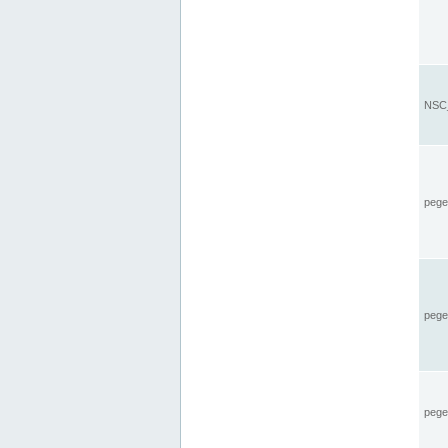
NSC_
pegel
pege
pegel