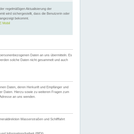
 der regelmäßigen Aktualisierung der
omit wird sichergestellt, dass die Benutzerin oder
 angezeigt bekommt.
 Mobil
 personenbezogenen Daten an uns übermitteln. Es
werden solche Daten nicht gesammelt und auch
ogenen Daten, deren Herkunft und Empfänger und
er Daten. Hierzu sowie zu weiteren Fragen zum
 Adresse an uns wenden.
neraldirektion Wasserstraßen und Schifffahrt
nd Informationsfreiheit (BfDI).