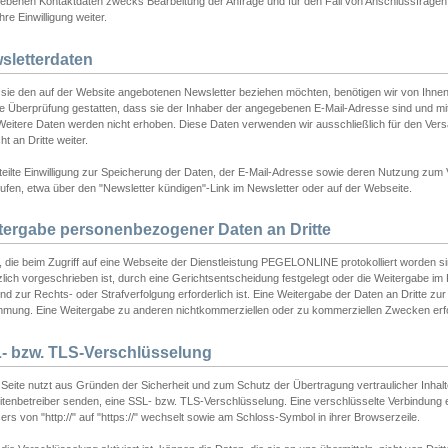
ebenen Kontaktdaten zwecks Bearbeitung der Anfrage und für den Fall von Anschlussfragen b
hre Einwilligung weiter.
sletterdaten
sie den auf der Website angebotenen Newsletter beziehen möchten, benötigen wir von Ihnen
ie Überprüfung gestatten, dass sie der Inhaber der angegebenen E-Mail-Adresse sind und m
 Weitere Daten werden nicht erhoben. Diese Daten verwenden wir ausschließlich für den Ver
cht an Dritte weiter.
teilte Einwilligung zur Speicherung der Daten, der E-Mail-Adresse sowie deren Nutzung zum
ufen, etwa über den "Newsletter kündigen"-Link im Newsletter oder auf der Webseite.
tergabe personenbezogener Daten an Dritte
 die beim Zugriff auf eine Webseite der Dienstleistung PEGELONLINE protokolliert worden sind
lich vorgeschrieben ist, durch eine Gerichtsentscheidung festgelegt oder die Weitergabe im Fa
d zur Rechts- oder Strafverfolgung erforderlich ist. Eine Weitergabe der Daten an Dritte zur 
mmung. Eine Weitergabe zu anderen nichtkommerziellen oder zu kommerziellen Zwecken erfol
- bzw. TLS-Verschlüsselung
Seite nutzt aus Gründen der Sicherheit und zum Schutz der Übertragung vertraulicher Inhalte
eitenbetreiber senden, eine SSL- bzw. TLS-Verschlüsselung. Eine verschlüsselte Verbindung 
rs von "http://" auf "https://" wechselt sowie am Schloss-Symbol in ihrer Browserzeile.