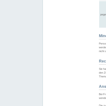
pege
Min
Perso
werde
nicht 
Rec
Sie h
den Z
Thema
Ans
Bei F
wende
Die zu