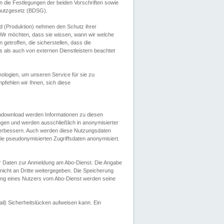
 die Festlegungen der beiden Vorschriften sowie
hutzgesetz (BDSG).
 (Produktion) nehmen den Schutz ihrer
ir möchten, dass sie wissen, wann wir welche
etroffen, die sicherstellen, dass die
 als auch von externen Dienstleistern beachtet
ologien, um unseren Service für sie zu
fehlen wir Ihnen, sich diese
endownload werden Informationen zu diesen
ogen und werden ausschließlich in anonymisierter
verbessern. Auch werden diese Nutzungsdaten
ie pseudonymisierten Zugriffsdaten anonymisiert.
her Daten zur Anmeldung am Abo-Dienst. Die Angabe
 nicht an Dritte weitergegeben. Die Speicherung
dung eines Nutzers vom Abo-Dienst werden seine
il) Sicherheitslücken aufweisen kann. Ein