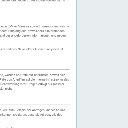
ei uns gespeichert. Diese Daten geben wir nicht
 eine E-Mail-Adresse sowie Informationen, welche
it dem Empfang des Newsletters einverstanden
sand der angeforderten Informationen und geben
 Versand des Newsletters können sie jederzeit
, werden an Dritte nur übermittelt, soweit dies
lle von Angriffen auf die Internetinfrastruktur des
Beantwortung ihrer Fragen erfolgt nur mit ihrer
gt nicht.
, wie zum Beispiel der Anfragen, die sie an uns
erkennen sie daran, dass die Adresszeile des