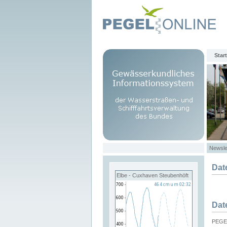
Start
Newsle
Dat
Elbe - Cuxhaven Steubenhöft
Dat
PEGEL