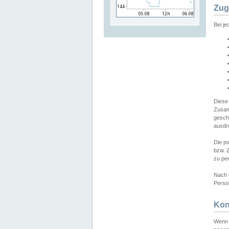
Zug
Bei j
Diese
Zusam
gesch
ausdrü
Die p
bzw. 
zu pe
Nach 
Person
Kon
Wenn 