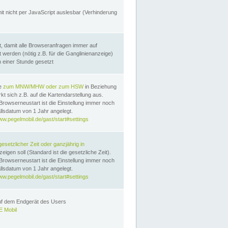
it nicht per JavaScript auslesbar (Verhinderung
, damit alle Browseranfragen immer auf
erden (nötig z.B. für die Ganglinienanzeige)
n einer Stunde gesetzt
te
zum MNW/MHW oder zum HSW
in Beziehung
t sich z.B. auf die Kartendarstellung aus.
Browserneustart ist die Einstellung immer noch
llsdatum von 1 Jahr angelegt.
ww.pegelmobil.de/gast/start#settings
gesetzlicher Zeit oder ganzjährig in
eigen soll (Standard ist die gesetzliche Zeit).
Browserneustart ist die Einstellung immer noch
llsdatum von 1 Jahr angelegt.
ww.pegelmobil.de/gast/start#settings
auf dem Endgerät des Users
 Mobil