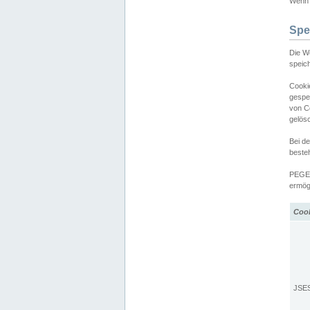
Wenn d
Spe
Die W
speic
Cooki
gespe
von C
gelös
Bei d
beste
PEGEL
ermögl
Coo
JSE