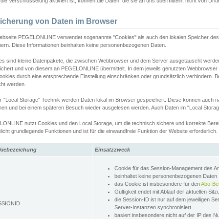
ie Verschlüsselung aktiviert ist, können die Daten, die sie an uns übermitteln, nicht von Dri
icherung von Daten im Browser
ebseite PEGELONLINE verwendet sogenannte "Cookies" als auch den lokalen Speicher des 
hern. Diese Informationen beinhalten keine personenbezogenen Daten.
es sind kleine Datenpakete, die zwischen Webbrowser und dem Server ausgetauscht werde
ichert und von diesem an PEGELONLINE übermittelt. In dem jeweils genutzten Webbrowser
ookies durch eine entsprechende Einstellung einschränken oder grundsätzlich verhindern. B
cht werden.
er "Local Storage" Technik werden Daten lokal im Browser gespeichert. Diese können auch 
hen und bei einem späteren Besuch wieder ausgelesen werden. Auch Daten im "Local Storag
ONLINE nutzt Cookies und den Local Storage, um die technisch sichere und korrekte Bereit
icht grundlegende Funktionen und ist für die einwandfreie Funktion der Website erforderlich.
kiebezeichung
Einsatzzweck
Cookie für das Session-Management des 
beinhaltet keine personenbezogenen Daten
das Cookie ist insbesondere für den
Abo-Be
Gültigkeit endet mit Ablauf der aktuellen Sit
die Session-ID ist nur auf dem jeweiligen Se
SSIONID
Server-Instanzen synchronisiert
basiert insbesondere nicht auf der IP des N