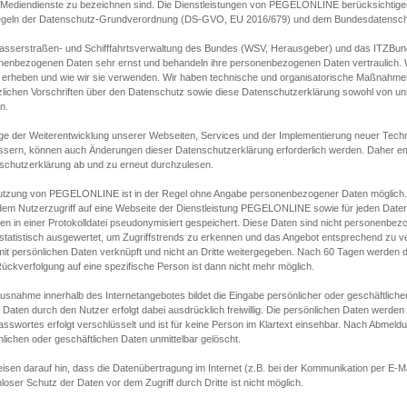
s Mediendienste zu bezeichnen sind. Die Dienstleistungen von PEGELONLINE berücksichtigen
egeln der Datenschutz-Grundverordnung (DS-GVO, EU 2016/679) und dem Bundesdatensc
asserstraßen- und Schifffahrtsverwaltung des Bundes (WSV, Herausgeber) und das ITZBund
nenbezogenen Daten sehr ernst und behandeln ihre personenbezogenen Daten vertraulich. W
 erheben und wie wir sie verwenden. Wir haben technische und organisatorische Maßnahmen g
zlichen Vorschriften über den Datenschutz sowie diese Datenschutzerklärung sowohl von uns
n.
ge der Weiterentwicklung unserer Webseiten, Services und der Implementierung neuer Techn
ssern, können auch Änderungen dieser Datenschutzerklärung erforderlich werden. Daher emp
schutzerklärung ab und zu erneut durchzulesen.
utzung von PEGELONLINE ist in der Regel ohne Angabe personenbezogener Daten möglich.
edem Nutzerzugriff auf eine Webseite der Dienstleistung PEGELONLINE sowie für jeden Dat
en in einer Protokolldatei pseudonymisiert gespeichert. Diese Daten sind nicht personenbez
statistisch ausgewertet, um Zugriffstrends zu erkennen und das Angebot entsprechend zu 
mit persönlichen Daten verknüpft und nicht an Dritte weitergegeben. Nach 60 Tagen werden d
ückverfolgung auf eine spezifische Person ist dann nicht mehr möglich.
Ausnahme innerhalb des Internetangebotes bildet die Eingabe persönlicher oder geschäftlic
 Daten durch den Nutzer erfolgt dabei ausdrücklich freiwillig. Die persönlichen Daten werden
asswortes erfolgt verschlüsselt und ist für keine Person im Klartext einsehbar. Nach Abmel
lichen oder geschäftlichen Daten unmittelbar gelöscht.
isen darauf hin, dass die Datenübertragung im Internet (z.B. bei der Kommunikation per E-Ma
loser Schutz der Daten vor dem Zugriff durch Dritte ist nicht möglich.