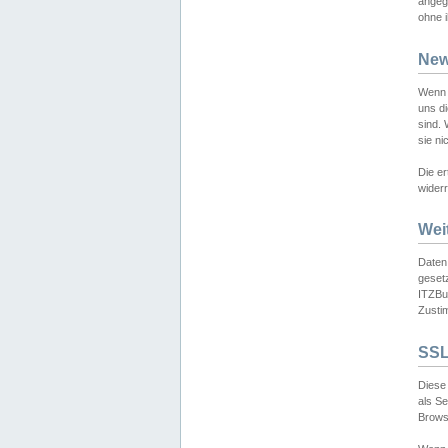
angeg
ohne i
New
Wenn 
uns d
sind.
sie ni
Die er
widerr
Wei
Daten,
gesetz
ITZBun
Zusti
SSL
Diese 
als S
Browse