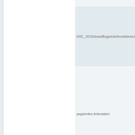
NSC_JOr0zbowdfkqgskdxhlvsebttsws
pegelonline.limitrelation