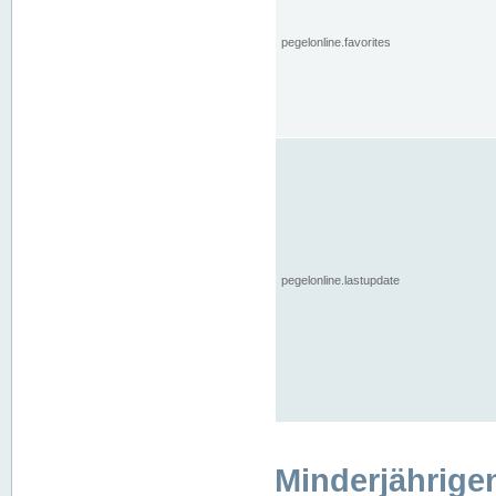
pegelonline.favorites
pegelonline.lastupdate
Minderjährige