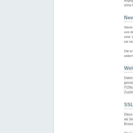
angeg
ohne i
New
Wenn 
uns d
sind.
sie ni
Die er
widerr
Wei
Daten,
gesetz
ITZBun
Zusti
SSL
Diese 
als S
Browse