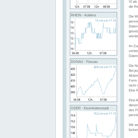
VI al
die R
RHEIN - Koblenz
Die W
perso
Daten
geset
werde
Im Zu
verbe
Daten
DONAU - Passau
Die N
Bei j
Aktion
Form 
nicht 
Eine R
Eine 
dieser
ODER - Eisenhüttenstadt
des P
persön
Wir we
lücken