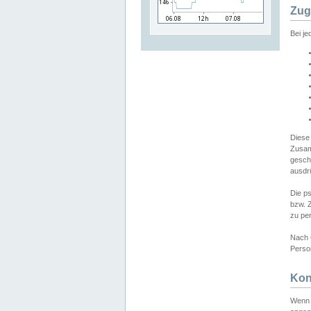
Zug
Bei j
Diese
Zusam
gesch
ausdrü
Die p
bzw. 
zu pe
Nach 
Person
Kon
Wenn 