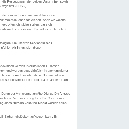
 die Festlegungen der beiden Vorschriften sowie
hutzgesetz (BDSG).
 (Produktion) nehmen den Schutz ihrer
ir möchten, dass sie wissen, wann wir welche
etroffen, die sicherstellen, dass die
 als auch von externen Dienstleistern beachtet
ologien, um unseren Service für sie zu
fehlen wir Ihnen, sich diese
endownload werden Informationen zu diesen
ogen und werden ausschließlich in anonymisierter
verbessern. Auch werden diese Nutzungsdaten
ie pseudonymisierten Zugriffsdaten anonymisiert.
her Daten zur Anmeldung am Abo-Dienst. Die Angabe
 nicht an Dritte weitergegeben. Die Speicherung
dung eines Nutzers vom Abo-Dienst werden seine
il) Sicherheitslücken aufweisen kann. Ein