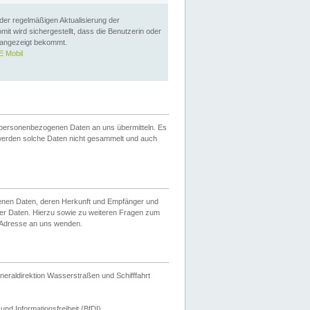
 der regelmäßigen Aktualisierung der
omit wird sichergestellt, dass die Benutzerin oder
 angezeigt bekommt.
 Mobil
 personenbezogenen Daten an uns übermitteln. Es
werden solche Daten nicht gesammelt und auch
ogenen Daten, deren Herkunft und Empfänger und
er Daten. Hierzu sowie zu weiteren Fragen zum
 Adresse an uns wenden.
neraldirektion Wasserstraßen und Schifffahrt
nd Informationsfreiheit (BfDI).