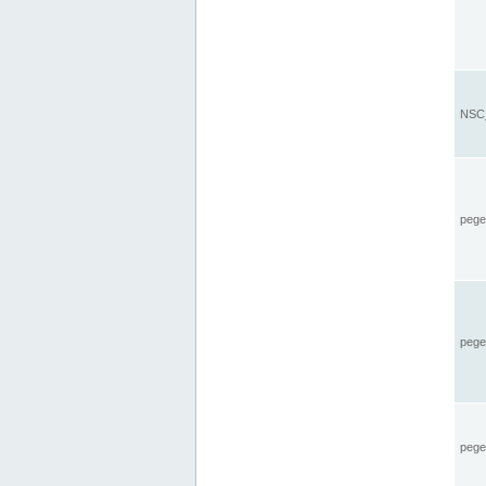
NSC_
pegel
pege
pegel