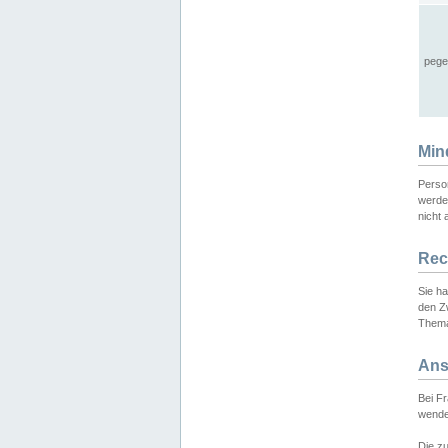
pege
Min
Perso
werde
nicht 
Rec
Sie h
den Z
Thema
Ans
Bei F
wende
Die zu