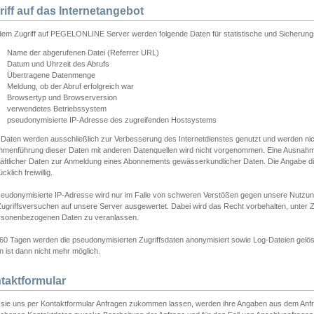
riff auf das Internetangebot
edem Zugriff auf PEGELONLINE Server werden folgende Daten für statistische und Sicherun
Name der abgerufenen Datei (Referrer URL)
Datum und Uhrzeit des Abrufs
Übertragene Datenmenge
Meldung, ob der Abruf erfolgreich war
Browsertyp und Browserversion
verwendetes Betriebssystem
pseudonymisierte IP-Adresse des zugreifenden Hostsystems
 Daten werden ausschließlich zur Verbesserung des Internetdienstes genutzt und werden ni
menführung dieser Daten mit anderen Datenquellen wird nicht vorgenommen. Eine Ausnahme 
äftlicher Daten zur Anmeldung eines Abonnements gewässerkundlicher Daten. Die Angabe die
cklich freiwillig.
seudonymisierte IP-Adresse wird nur im Falle von schweren Verstößen gegen unsere Nutzun
Zugriffsversuchen auf unsere Server ausgewertet. Dabei wird das Recht vorbehalten, unter Z
rsonenbezogenen Daten zu veranlassen.
60 Tagen werden die pseudonymisierten Zugriffsdaten anonymisiert sowie Log-Dateien gelösc
 ist dann nicht mehr möglich.
taktformular
sie uns per Kontaktformular Anfragen zukommen lassen, werden ihre Angaben aus dem Anfrag