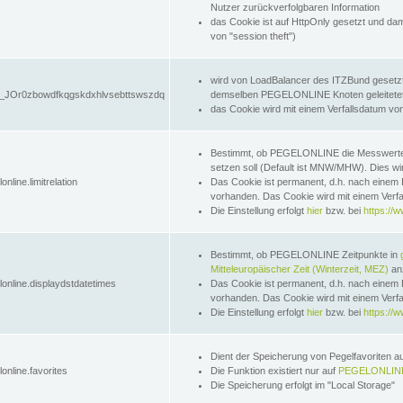
Nutzer zurückverfolgbaren Information
das Cookie ist auf HttpOnly gesetzt und dam
von "session theft")
wird von LoadBalancer des ITZBund gesetzt
JOr0zbowdfkqgskdxhlvsebttswszdq
demselben PEGELONLINE Knoten geleitetet w
das Cookie wird mit einem Verfallsdatum vo
Bestimmt, ob PEGELONLINE die Messwer
setzen soll (Default ist MNW/MHW). Dies wirk
online.limitrelation
Das Cookie ist permanent, d.h. nach einem 
vorhanden. Das Cookie wird mit einem Verfa
Die Einstellung erfolgt
hier
bzw. bei
https://w
Bestimmt, ob PEGELONLINE Zeitpunkte in
Mitteleuropäischer Zeit (Winterzeit, MEZ)
anz
lonline.displaydstdatetimes
Das Cookie ist permanent, d.h. nach einem 
vorhanden. Das Cookie wird mit einem Verfa
Die Einstellung erfolgt
hier
bzw. bei
https://w
Dient der Speicherung von Pegelfavoriten 
online.favorites
Die Funktion existiert nur auf
PEGELONLINE
Die Speicherung erfolgt im "Local Storage"