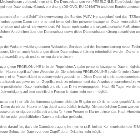
s Mediendienste zu bezeichnen sind. Die Dienstleistungen von PEGELONLINE berücksichtigen
egeln der Datenschutz-Grundverordnung (DS-GVO, EU 2016/679) und dem Bundesdatensc
asserstraßen- und Schifffahrtsverwaltung des Bundes (WSV, Herausgeber) und das ITZBund
nenbezogenen Daten sehr ernst und behandeln ihre personenbezogenen Daten vertraulich. W
 erheben und wie wir sie verwenden. Wir haben technische und organisatorische Maßnahmen g
zlichen Vorschriften über den Datenschutz sowie diese Datenschutzerklärung sowohl von uns
n.
ge der Weiterentwicklung unserer Webseiten, Services und der Implementierung neuer Techn
ssern, können auch Änderungen dieser Datenschutzerklärung erforderlich werden. Daher emp
schutzerklärung ab und zu erneut durchzulesen.
utzung von PEGELONLINE ist in der Regel ohne Angabe personenbezogener Daten möglich.
edem Nutzerzugriff auf eine Webseite der Dienstleistung PEGELONLINE sowie für jeden Dat
en in einer Protokolldatei pseudonymisiert gespeichert. Diese Daten sind nicht personenbez
statistisch ausgewertet, um Zugriffstrends zu erkennen und das Angebot entsprechend zu 
mit persönlichen Daten verknüpft und nicht an Dritte weitergegeben. Nach 60 Tagen werden d
ückverfolgung auf eine spezifische Person ist dann nicht mehr möglich.
Ausnahme innerhalb des Internetangebotes bildet die Eingabe persönlicher oder geschäftlic
 Daten durch den Nutzer erfolgt dabei ausdrücklich freiwillig. Die persönlichen Daten werden
asswortes erfolgt verschlüsselt und ist für keine Person im Klartext einsehbar. Nach Abmel
lichen oder geschäftlichen Daten unmittelbar gelöscht.
isen darauf hin, dass die Datenübertragung im Internet (z.B. bei der Kommunikation per E-Ma
loser Schutz der Daten vor dem Zugriff durch Dritte ist nicht möglich.