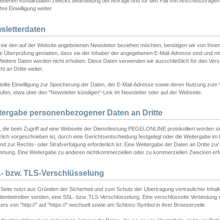
ebenen Kontaktdaten zwecks Bearbeitung der Anfrage und für den Fall von Anschlussfragen b
hre Einwilligung weiter.
sletterdaten
sie den auf der Website angebotenen Newsletter beziehen möchten, benötigen wir von Ihnen
ie Überprüfung gestatten, dass sie der Inhaber der angegebenen E-Mail-Adresse sind und m
 Weitere Daten werden nicht erhoben. Diese Daten verwenden wir ausschließlich für den Ver
cht an Dritte weiter.
teilte Einwilligung zur Speicherung der Daten, der E-Mail-Adresse sowie deren Nutzung zum
ufen, etwa über den "Newsletter kündigen"-Link im Newsletter oder auf der Webseite.
tergabe personenbezogener Daten an Dritte
 die beim Zugriff auf eine Webseite der Dienstleistung PEGELONLINE protokolliert worden sind
lich vorgeschrieben ist, durch eine Gerichtsentscheidung festgelegt oder die Weitergabe im Fa
d zur Rechts- oder Strafverfolgung erforderlich ist. Eine Weitergabe der Daten an Dritte zur 
mmung. Eine Weitergabe zu anderen nichtkommerziellen oder zu kommerziellen Zwecken erfol
- bzw. TLS-Verschlüsselung
Seite nutzt aus Gründen der Sicherheit und zum Schutz der Übertragung vertraulicher Inhalte
eitenbetreiber senden, eine SSL- bzw. TLS-Verschlüsselung. Eine verschlüsselte Verbindung 
rs von "http://" auf "https://" wechselt sowie am Schloss-Symbol in ihrer Browserzeile.