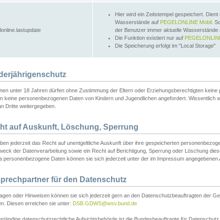
Hier wird ein Zeitstempel gespeichert. Dient
Wasserstände auf
PEGELONLINE Mobil
. S
lonline.lastupdate
der Benutzer immer aktuelle Wasserstände
Die Funktion existiert nur auf
PEGELONLINE
Die Speicherung erfolgt im "Local Storage"
derjährigenschutz
nen unter 18 Jahren dürfen ohne Zustimmung der Eltern oder Erziehungsberechtigten keine
n keine personenbezogenen Daten von Kindern und Jugendlichen angefordert. Wissentlich 
an Dritte weitergegeben.
ht auf Auskunft, Löschung, Sperrung
aben jederzeit das Recht auf unentgeltliche Auskunft über ihre gespeicherten personenbez
weck der Datenverarbeitung sowie ein Recht auf Berichtigung, Sperrung oder Löschung dies
 personenbezogene Daten können sie sich jederzeit unter der im Impressum angegebenen
prechpartner für den Datenschutz
ragen oder Hinweisen können sie sich jederzeit gern an den Datenschutzbeauftragten der Ge
n. Diesen erreichen sie unter:
DSB.GDWS@wsv.bund.de
ständige datenschutzrechtliche Aufsichtsbehörde ist die Bundesbeauftragte für Datenschutz u