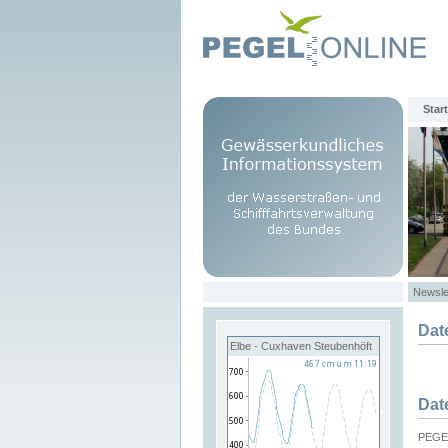
Start
Newsle
Dat
Elbe - Cuxhaven Steubenhöft
Dat
PEGEL