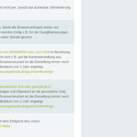
it nicht per JavaScript auslesbar (Verhinderung
, damit alle Browseranfragen immer auf
erden (nötig z.B. für die Ganglinienanzeige)
n einer Stunde gesetzt
te
zum MNW/MHW oder zum HSW
in Beziehung
t sich z.B. auf die Kartendarstellung aus.
Browserneustart ist die Einstellung immer noch
llsdatum von 1 Jahr angelegt.
ww.pegelmobil.de/gast/start#settings
gesetzlicher Zeit oder ganzjährig in
eigen soll (Standard ist die gesetzliche Zeit).
Browserneustart ist die Einstellung immer noch
llsdatum von 1 Jahr angelegt.
ww.pegelmobil.de/gast/start#settings
auf dem Endgerät des Users
 Mobil