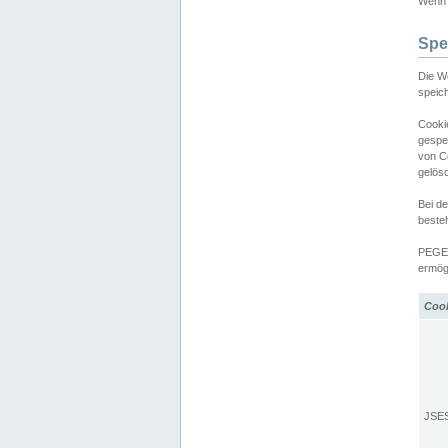
Wenn d
Spe
Die W
speic
Cooki
gespe
von C
gelös
Bei d
beste
PEGEL
ermögl
Coo
JSE