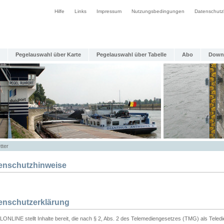
Hilfe
Links
Impressum
Nutzungsbedingungen
Datenschutz
Pegelauswahl über Karte
Pegelauswahl über Tabelle
Abo
Down
tter
enschutzhinweise
enschutzerklärung
ONLINE stellt Inhalte bereit, die nach § 2, Abs. 2 des Telemediengesetzes (TMG) als Teled