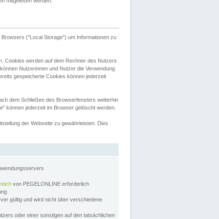
tten mitgelesen werden.
Browsers ("Local Storage") um Informationen zu
n. Cookies werden auf dem Rechner des Nutzers
 können Nutzerinnen und Nutzer die Verwendung
ereits gespeicherte Cookies können jederzeit
nach dem Schließen des Browserfensters weiterhin
e" können jederzeit im Browser gelöscht werden.
stellung der Webseite zu gewährleisten. Dies
Anwendungsservers
reich
von PEGELONLINE erforderlich
zung
rver gültig und wird nicht über verschiedene
utzers oder einer sonstigen auf den tatsächlichen