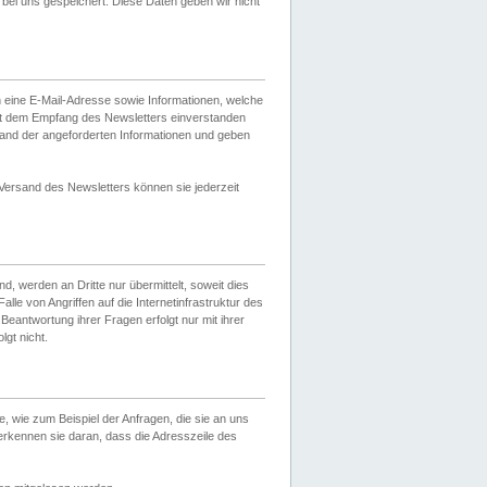
ei uns gespeichert. Diese Daten geben wir nicht
 eine E-Mail-Adresse sowie Informationen, welche
it dem Empfang des Newsletters einverstanden
sand der angeforderten Informationen und geben
 Versand des Newsletters können sie jederzeit
, werden an Dritte nur übermittelt, soweit dies
lle von Angriffen auf die Internetinfrastruktur des
Beantwortung ihrer Fragen erfolgt nur mit ihrer
gt nicht.
, wie zum Beispiel der Anfragen, die sie an uns
erkennen sie daran, dass die Adresszeile des