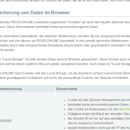
ie Verschlüsselung aktiviert ist, können die Daten, die sie an uns übermitteln, nicht von Dri
icherung von Daten im Browser
ebseite PEGELONLINE verwendet sogenannte "Cookies" als auch den lokalen Speicher des 
hern. Diese Informationen beinhalten keine personenbezogenen Daten.
es sind kleine Datenpakete, die zwischen Webbrowser und dem Server ausgetauscht werde
ichert und von diesem an PEGELONLINE übermittelt. In dem jeweils genutzten Webbrowser
ookies durch eine entsprechende Einstellung einschränken oder grundsätzlich verhindern. B
cht werden.
er "Local Storage" Technik werden Daten lokal im Browser gespeichert. Diese können auch 
hen und bei einem späteren Besuch wieder ausgelesen werden. Auch Daten im "Local Storag
ONLINE nutzt Cookies und den Local Storage, um die technisch sichere und korrekte Bereit
icht grundlegende Funktionen und ist für die einwandfreie Funktion der Website erforderlich.
kiebezeichung
Einsatzzweck
Cookie für das Session-Management des 
beinhaltet keine personenbezogenen Daten
das Cookie ist insbesondere für den
Abo-Be
Gültigkeit endet mit Ablauf der aktuellen Sit
die Session-ID ist nur auf dem jeweiligen Se
SSIONID
Server-Instanzen synchronisiert
basiert insbesondere nicht auf der IP des N