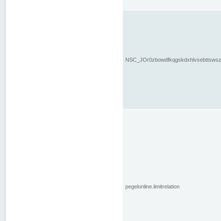
NSC_JOr0zbowdfkqgskdxhlvsebttsws
pegelonline.limitrelation