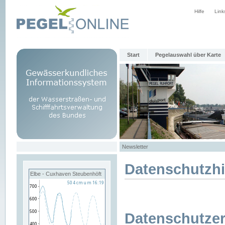
Hilfe
Link
Start
Pegelauswahl über Karte
Newsletter
Datenschutzh
Elbe - Cuxhaven Steubenhöft
Datenschutzer