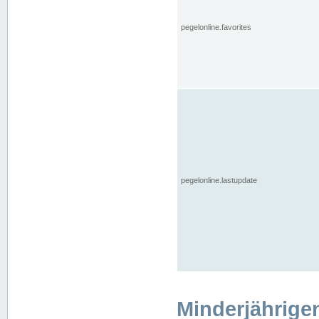
pegelonline.favorites
pegelonline.lastupdate
Minderjährige