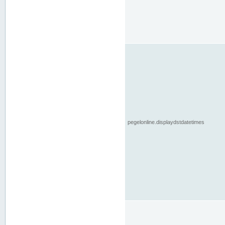
pegelonline.displaydstdatetimes